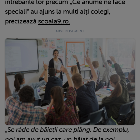
întrebările lor precum „Ce anume ne face
speciali” au ajuns la mulți alți colegi,
precizează
scoala9.ro.
„S
e râde de băieții care plâng. De exemplu,
noi am avut un caz, un băiat de la noi,