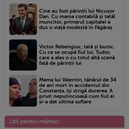
Cine au fost părinții lui Nicușor
Dan. Cu mama contabilă și tatăl
muncitor, primarul capitalei a
dus o viață modestă în Făgăraș
Victor Rebengiuc, tată și bunic.
Cu ce se ocupă fiul lui, Tudor,
care a ales o cu totul altă scenă
față de părinții lui
Mama lui Valentin, tânărul de 34
de ani mort în accidentul din
Constanța, își strigă durerea. A
privit neputincioasă cum fiul ei
și-a dat ultima suflare
Util pentru mămici