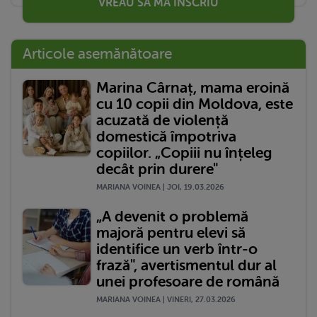
VREAU SĂ MĂ ÎNSCRIU
Articole asemănătoare
Marina Cârnaț, mama eroină
cu 10 copii din Moldova, este
acuzată de violență
domestică împotriva
copiilor. „Copiii nu înțeleg
decât prin durere"
MARIANA VOINEA | JOI, 19.03.2026
„A devenit o problemă
majoră pentru elevi să
identifice un verb într-o
frază", avertismentul dur al
unei profesoare de română
MARIANA VOINEA | VINERI, 27.03.2026