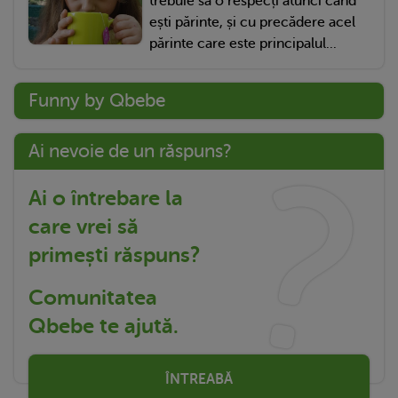
trebuie să o respecți atunci când
ești părinte, și cu precădere acel
părinte care este principalul...
Funny by Qbebe
Ai nevoie de un răspuns?
Ai o întrebare la
care vrei să
primești răspuns?
Comunitatea
Qbebe te ajută.
ÎNTREABĂ