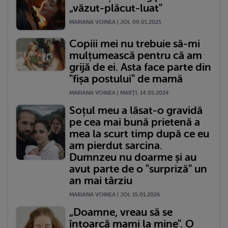
„văzut-plăcut-luat"
MARIANA VOINEA | JOI, 09.01.2025
Copiii mei nu trebuie să-mi
mulțumească pentru că am
grijă de ei. Asta face parte din
"fișa postului" de mamă
MARIANA VOINEA | MARŢI, 14.05.2024
Soțul meu a lăsat-o gravidă
pe cea mai bună prietenă a
mea la scurt timp după ce eu
am pierdut sarcina.
Dumnzeu nu doarme și au
avut parte de o "surpriză" un
an mai târziu
MARIANA VOINEA | JOI, 15.01.2026
„Doamne, vreau să se
întoarcă mami la mine". O