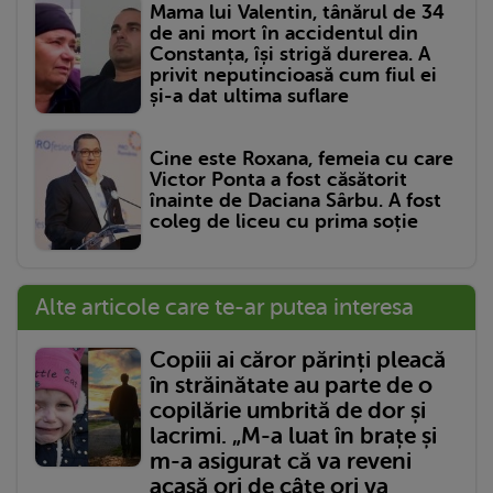
Mama lui Valentin, tânărul de 34
de ani mort în accidentul din
Constanța, își strigă durerea. A
privit neputincioasă cum fiul ei
și-a dat ultima suflare
Cine este Roxana, femeia cu care
Victor Ponta a fost căsătorit
înainte de Daciana Sârbu. A fost
coleg de liceu cu prima soție
Alte articole care te-ar putea interesa
Copiii ai căror părinți pleacă
în străinătate au parte de o
copilărie umbrită de dor și
lacrimi. „M-a luat în brațe și
m-a asigurat că va reveni
acasă ori de câte ori va