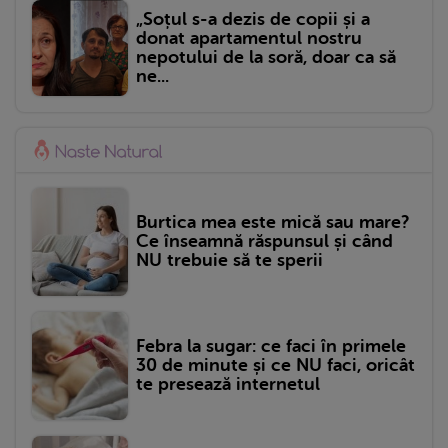
„Soțul s-a dezis de copii și a
donat apartamentul nostru
nepotului de la soră, doar ca să
ne...
Burtica mea este mică sau mare?
Ce înseamnă răspunsul și când
NU trebuie să te sperii
Febra la sugar: ce faci în primele
30 de minute și ce NU faci, oricât
te presează internetul