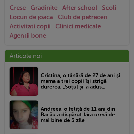
Crese
Gradinite
After school
Scoli
Locuri de joaca
Club de petreceri
Activitati copii
Clinici medicale
Agentii bone
Articole noi
Cristina, o tânără de 27 de ani și
mama a trei copii își strigă
durerea. „Soțul și-a adus...
Andreea, o fetiță de 11 ani din
Bacău a dispărut fără urmă de
mai bine de 3 zile