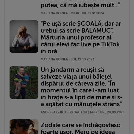
putea, că mă iubește mult..."
MARIANA VOINEA | MIERCURI, 31.01.2024
"Pe ușă scrie ȘCOALĂ, dar ar
trebui să scrie BALAMUC".
Mărturia unui profesor ai
cărui elevi fac live pe TikTok
în oră
MARIANA VOINEA | JOI, 19.10.2023
Un jandarm a reușit să
salveze viața unui băiețel
dispărut de câteva zile. "În
momentul în care l-am luat
în brațe s-a lipit de mine și s-
a agățat cu mânuțele strâns"
ANDREEA GUICA - REDACTOR | MIERCURI, 20.09.2023
Zodiile care se îndrăgostesc
foarte ușor. Merg pe ideea