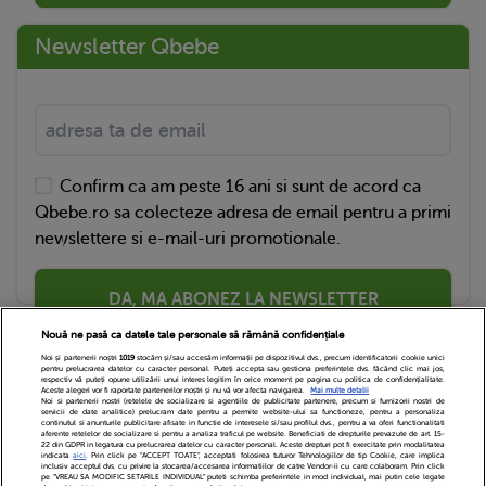
Newsletter Qbebe
Confirm ca am peste 16 ani si sunt de acord ca
Qbebe.ro sa colecteze adresa de email pentru a primi
newslettere si e-mail-uri promotionale.
DA, MA ABONEZ LA NEWSLETTER
Nouă ne pasă ca datele tale personale să rămână confidențiale
Noi și partenerii noștri
1019
stocăm și/sau accesăm informații pe dispozitivul dvs., precum identificatorii cookie unici
pentru prelucrarea datelor cu caracter personal. Puteți accepta sau gestiona preferințele dvs. făcând clic mai jos,
respectiv vă puteți opune utilizării unui interes legitim în orice moment pe pagina cu politica de confidențialitate.
Aceste alegeri vor fi raportate partenerilor noștri și nu vă vor afecta navigarea.
Mai multe detalii
Noi si partenerii nostri (retelele de socializare si agentiile de publicitate partenere, precum si furnizorii nostri de
servicii de date analitice) prelucram date pentru a permite website-ului sa functioneze, pentru a personaliza
continutul si anunturile publicitare afisate in functie de interesele si/sau profilul dvs., pentru a va oferi functionalitati
aferente retelelor de socializare si pentru a analiza traficul pe website. Beneficiati de drepturile prevazute de art. 15-
22 din GDPR in legatura cu prelucrarea datelor cu caracter personal. Aceste drepturi pot fi exercitate prin modalitatea
indicata
aici
. Prin click pe “ACCEPT TOATE”, acceptati folosirea tuturor Tehnologiilor de tip Cookie, care implica
inclusiv acceptul dvs. cu privire la stocarea/accesarea informatiilor de catre Vendor-ii cu care colaboram. Prin click
Echipa Editoriala
Newsletter
Contact
pe “VREAU SA MODIFIC SETARILE INDIVIDUAL” puteti schimba preferintele in mod individual, mai putin cele legate