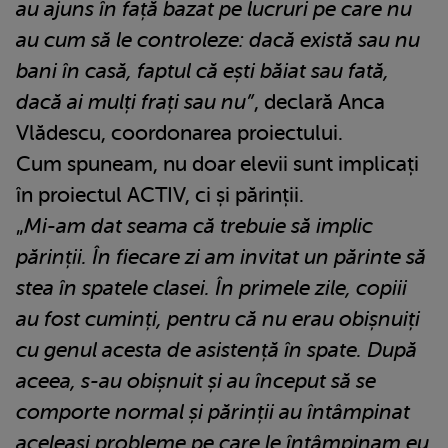
au ajuns în față bazat pe lucruri pe care nu
au cum să le controleze: dacă există sau nu
bani în casă, faptul că ești băiat sau fată,
dacă ai mulți frați sau nu”
, declară Anca
Vlădescu, coordonarea proiectului.
Cum spuneam, nu doar elevii sunt implicați
în proiectul ACTIV, ci și părinții.
„
Mi-am dat seama că trebuie să implic
părinții. În fiecare zi am invitat un părinte să
stea în spatele clasei. În primele zile, copiii
au fost cuminți, pentru că nu erau obișnuiți
cu genul acesta de asistență în spate. După
aceea, s-au obișnuit și au început să se
comporte normal și părinții au întâmpinat
aceleași probleme pe care le întâmpinam eu