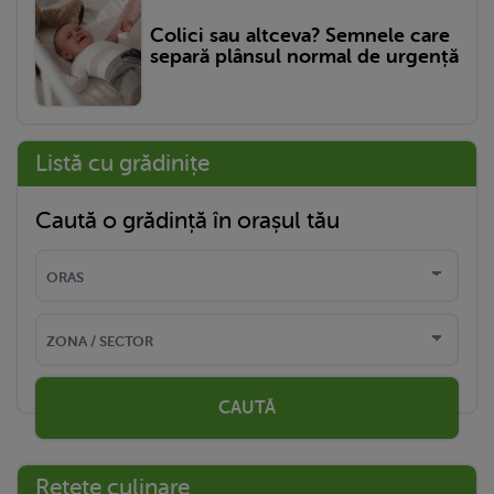
Colici sau altceva? Semnele care
separă plânsul normal de urgență
Listă cu grădinițe
Caută o grădință în orașul tău
CAUTĂ
Rețete culinare