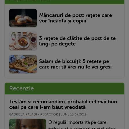
Mâncăruri de post: rețete care
vor încânta și copiii
3 rețete de clătite de post de te
lingi pe degete
Salam de biscuiți: 5 rețete pe
care nici să vrei nu le vei greși
Recenzie
Testăm și recomandăm: probabil cel mai bun
ceai pe care l-am băut vreodată
GABRIELA PALADI - REDACTOR | LUNI, 15.07.2019
O regulă importantă pe care