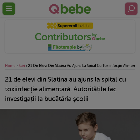
Home
›
Stiri
›
21 De Elevi Din Slatina Au Ajuns La Spital Cu Toxiinfecție Alimentară.
21 de elevi din Slatina au ajuns la spital cu
toxiinfecție alimentară. Autoritățile fac
investigații la bucătăria școlii