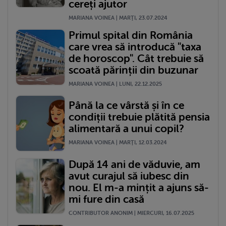
cereți ajutor
MARIANA VOINEA | MARŢI, 23.07.2024
Primul spital din România
care vrea să introducă "taxa
de horoscop". Cât trebuie să
scoată părinții din buzunar
MARIANA VOINEA | LUNI, 22.12.2025
Până la ce vârstă și în ce
condiții trebuie plătită pensia
alimentară a unui copil?
MARIANA VOINEA | MARŢI, 12.03.2024
După 14 ani de văduvie, am
avut curajul să iubesc din
nou. El m-a mințit a ajuns să-
mi fure din casă
CONTRIBUTOR ANONIM | MIERCURI, 16.07.2025