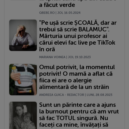
a făcut verde
QBEBE.RO | JOI, 16.05.2024
"Pe ușă scrie ȘCOALĂ, dar ar
trebui să scrie BALAMUC".
Mărturia unui profesor ai
cărui elevi fac live pe TikTok
în oră
MARIANA VOINEA | JOI, 19.10.2023
Omul potrivit, la momentul
potrivit! O mamă a aflat că
fiica ei are o alergie
alimentară de la un străin
ANDREEA GUICA - REDACTOR | LUNI, 28.08.2023
Sunt un părinte care a ajuns
la burnout pentru că am vrut
să fac TOTUL singură. Nu
faceți ca mine, învățați să