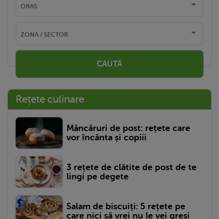
CAUTĂ
Rețete culinare
Mâncăruri de post: rețete care
vor încânta și copiii
3 rețete de clătite de post de te
lingi pe degete
Salam de biscuiți: 5 rețete pe
care nici să vrei nu le vei greși