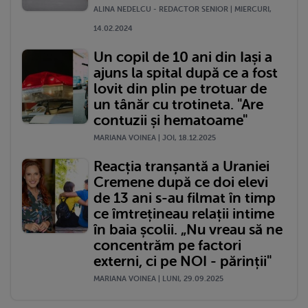
ALINA NEDELCU - REDACTOR SENIOR | MIERCURI,
14.02.2024
Un copil de 10 ani din Iași a
ajuns la spital după ce a fost
lovit din plin pe trotuar de
un tânăr cu trotineta. "Are
contuzii și hematoame"
MARIANA VOINEA | JOI, 18.12.2025
Reacția tranșantă a Uraniei
Cremene după ce doi elevi
de 13 ani s-au filmat în timp
ce îmtrețineau relații intime
în baia școlii. „Nu vreau să ne
concentrăm pe factori
externi, ci pe NOI - părinții"
MARIANA VOINEA | LUNI, 29.09.2025