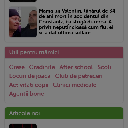
Mama lui Valentin, tânărul de 34
de ani mort în accidentul din
Constanța, își strigă durerea. A
privit neputincioasă cum fiul ei
și-a dat ultima suflare
Util pentru mămici
Crese
Gradinite
After school
Scoli
Locuri de joaca
Club de petreceri
Activitati copii
Clinici medicale
Agentii bone
Articole noi