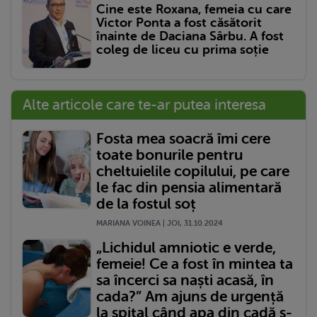
Cine este Roxana, femeia cu care
Victor Ponta a fost căsătorit
înainte de Daciana Sârbu. A fost
coleg de liceu cu prima soție
Alte articole care te-ar putea interesa
Fosta mea soacră îmi cere
toate bonurile pentru
cheltuielile copilului, pe care
le fac din pensia alimentară
de la fostul soț
MARIANA VOINEA | JOI, 31.10.2024
„Lichidul amniotic e verde,
femeie! Ce a fost în mintea ta
sa încerci sa naști acasă, în
cada?” Am ajuns de urgență
la spital când apa din cadă s-