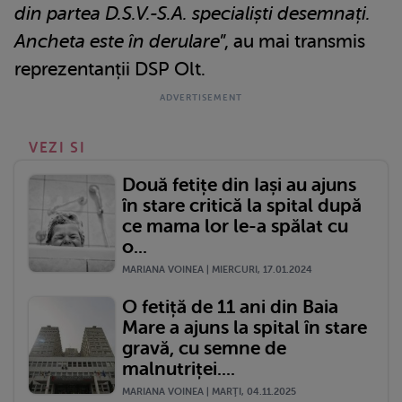
din partea D.S.V.-S.A. specialiști desemnați.
Ancheta este în derulare
”, au mai transmis
reprezentanții DSP Olt.
VEZI SI
Două fetițe din Iași au ajuns
în stare critică la spital după
ce mama lor le-a spălat cu
o...
MARIANA VOINEA | MIERCURI, 17.01.2024
O fetiță de 11 ani din Baia
Mare a ajuns la spital în stare
gravă, cu semne de
malnutriței....
MARIANA VOINEA | MARŢI, 04.11.2025