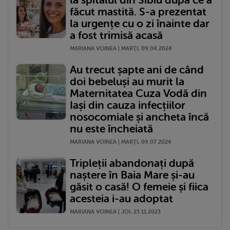
făcut mastită. S-a prezentat
la urgențe cu o zi înainte dar
a fost trimisă acasă
MARIANA VOINEA | MARŢI, 09.04.2024
Au trecut șapte ani de când
doi bebeluși au murit la
Maternitatea Cuza Vodă din
Iași din cauza infecțiilor
nosocomiale și ancheta încă
nu este încheiată
MARIANA VOINEA | MARŢI, 09.07.2024
Tripleții abandonați după
naștere în Baia Mare și-au
găsit o casă! O femeie și fiica
acesteia i-au adoptat
MARIANA VOINEA | JOI, 23.11.2023