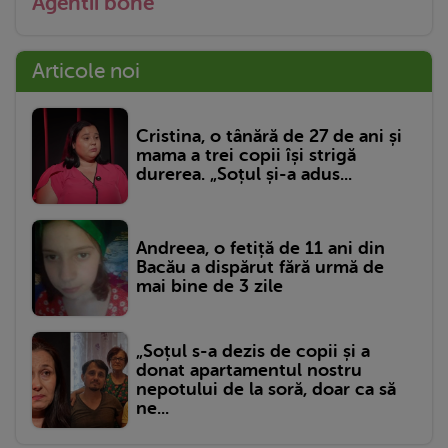
Agentii bone
Articole noi
Cristina, o tânără de 27 de ani și
mama a trei copii își strigă
durerea. „Soțul și-a adus...
Andreea, o fetiță de 11 ani din
Bacău a dispărut fără urmă de
mai bine de 3 zile
„Soțul s-a dezis de copii și a
donat apartamentul nostru
nepotului de la soră, doar ca să
ne...