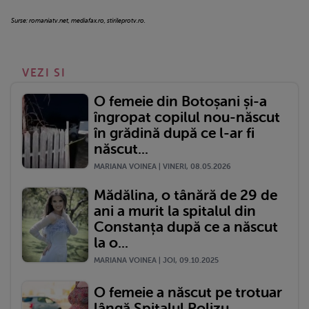
Surse: romaniatv.net, mediafax.ro, stirileprotv.ro.
VEZI SI
O femeie din Botoșani și-a
îngropat copilul nou-născut
în grădină după ce l-ar fi
născut...
MARIANA VOINEA | VINERI, 08.05.2026
Mădălina, o tânără de 29 de
ani a murit la spitalul din
Constanța după ce a născut
la o...
MARIANA VOINEA | JOI, 09.10.2025
O femeie a născut pe trotuar
lângă Spitalul Polizu.