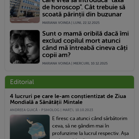
care vrea să introducă "taxa
de horoscop". Cât trebuie să
scoată părinții din buzunar
MARIANA VOINEA | LUNI, 22.12.2025
Sunt o mamă oribilă dacă îmi
exclud copilul mort atunci
când mă întreabă cineva câți
copii am?
MARIANA VOINEA | MIERCURI, 10.12.2025
Editorial
4 lucruri pe care le-am conștientizat de Ziua
Mondială a Sănătății Mintale
ANDREEA GUICĂ - PSIHOLOG | MARŢI, 10.10.2023
E firesc ca atunci când sărbătorim
ceva, să ne gândim mai în
profunzime la lucrul respectiv. Așa