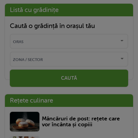
Listă cu grădinițe
Caută o grădință în orașul tău
CAUTĂ
Rețete culinare
Mâncăruri de post: rețete care
vor încânta și copiii