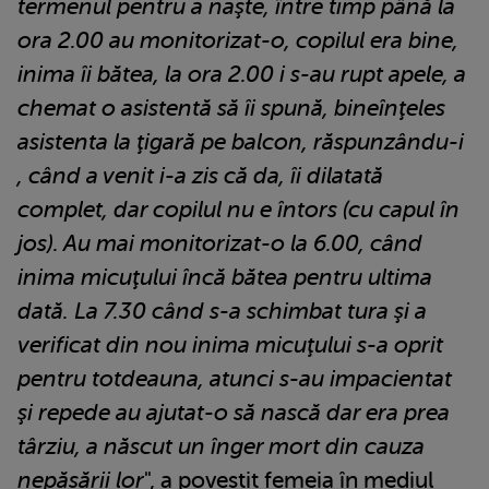
termenul pentru a naşte, între timp până la
ora 2.00 au monitorizat-o, copilul era bine,
inima îi bătea, la ora 2.00 i s-au rupt apele, a
chemat o asistentă să îi spună, bineînţeles
asistenta la ţigară pe balcon, răspunzându-i
, când a venit i-a zis că da, îi dilatată
complet, dar copilul nu e întors (cu capul în
jos). Au mai monitorizat-o la 6.00, când
inima micuţului încă bătea pentru ultima
dată. La 7.30 când s-a schimbat tura şi a
verificat din nou inima micuţului s-a oprit
pentru totdeauna, atunci s-au impacientat
şi repede au ajutat-o să nască dar era prea
târziu, a născut un înger mort din cauza
nepăsării lor
", a povestit femeia în mediul