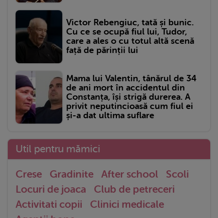
Victor Rebengiuc, tată și bunic.
Cu ce se ocupă fiul lui, Tudor,
care a ales o cu totul altă scenă
față de părinții lui
Mama lui Valentin, tânărul de 34
de ani mort în accidentul din
Constanța, își strigă durerea. A
privit neputincioasă cum fiul ei
și-a dat ultima suflare
Util pentru mămici
Crese
Gradinite
After school
Scoli
Locuri de joaca
Club de petreceri
Activitati copii
Clinici medicale