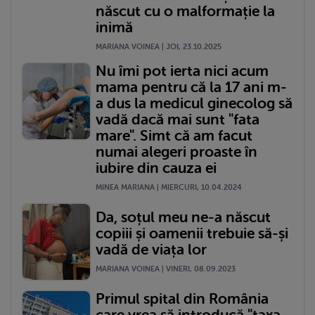
născut cu o malformație la
inimă
MARIANA VOINEA | JOI, 23.10.2025
Nu îmi pot ierta nici acum
mama pentru că la 17 ani m-
a dus la medicul ginecolog să
vadă dacă mai sunt "fata
mare". Simt că am facut
numai alegeri proaste în
iubire din cauza ei
MINEA MARIANA | MIERCURI, 10.04.2024
Da, soțul meu ne-a născut
copiii și oamenii trebuie să-și
vadă de viața lor
MARIANA VOINEA | VINERI, 08.09.2023
Primul spital din România