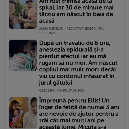
Am fost trimisă acasă de la
spital, iar 30 de minute mai
târziu am născut în baia de
acasă
ALINA NEDELCU - REDACTOR SENIOR | JOI,
10.08.2023
După un travaliu de 6 ore,
anestezia epidurală și-a
pierdut efectul iar eu mă
rugam să nu mor. Am născut
copilul mai mult mort decât
viu cu cordonul infasurat în
jurul gâtului
QBEBE.RO | VINERI, 17.05.2024
Împreună pentru Ellis! Un
înger de fetiță de numai 3 ani
are nevoie de ajutor pentru a
trăi cât mai mulți ani pe
această lume. Micuța s-a