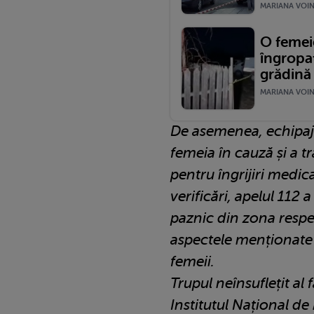
MARIANA VOINE
O femei
îngropa
grădină 
MARIANA VOINE
De asemenea, echipaju
femeia în cauză și a tr
pentru îngrijiri medic
verificări, apelul 112 
paznic din zona respe
aspectele menționate ș
femeii.
Trupul neînsuflețit al f
Institutul Național de