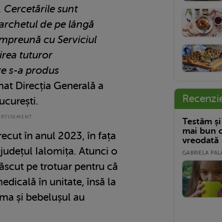
 Cercetările sunt
archetul de pe lângă
împreună cu Serviciul
irea tuturor
re s-a produs
at Direcția Generală a
Recenzi
ucurești.
Testăm și
mai bun c
recut în anul 2023, în fața
vreodată
 județul Ialomița. Atunci o
GABRIELA PALA
ăscut pe trotuar pentru că
edicală în unitate, însă la
ma și bebelușul au