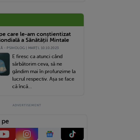
 pe care le-am conștientizat
ondială a Sănătății Mintale
 - PSIHOLOG | MARŢI, 10.10.2023
E firesc ca atunci când
sărbătorim ceva, să ne
gândim mai în profunzime la
lucrul respectiv. Așa se face
că încă...
 pe