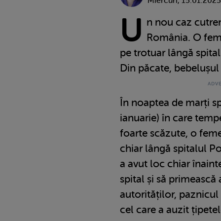
Miercuri, 15.01.2025
U
n nou caz cutre
România. O feme
pe trotuar lângă spital
Din păcate, bebelușul 
În noaptea de marți s
ianuarie) în care tempe
foarte scăzute, o feme
chiar lângă spitalul P
a avut loc chiar înaint
spital și să primească a
autorităților, paznicul
cel care a auzit țipete