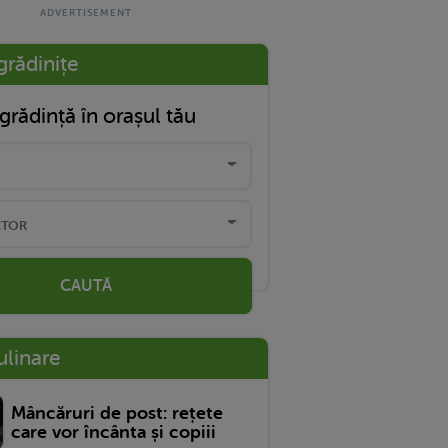
grădinițe
grădință în orașul tău
CAUTĂ
ulinare
Mâncăruri de post: rețete
care vor încânta și copiii