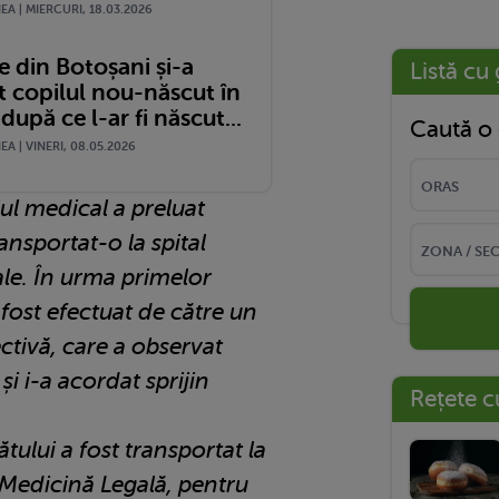
A | MIERCURI, 18.03.2026
e din Botoșani și-a
Listă cu 
t copilul nou-născut în
după ce l-ar fi născut...
Caută o 
A | VINERI, 08.05.2026
l medical a preluat
ansportat-o la spital
ale. În urma primelor
a fost efectuat de către un
ctivă, care a observat
i i-a acordat sprijin
Rețete c
ătului a fost transportat la
 Medicină Legală, pentru