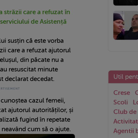
 străzii care a refuzat în
serviciului de Asistență
lui susțin că este vorba
ii care a refuzat ajutorul
belușul, din păcate nu a
l-au resuscitat minute
Util pen
st declarat decedat.
Crese
G
 cunoștea cazul femeii,
Scoli
L
t ajutorul autorităților, și
Club de 
nalizată fugind în repetate
Activitat
i neavând cum să o ajute.
Agentii