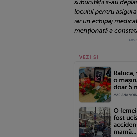
subunității s-au deplas
locului pentru asigur
iar un echipaj medical
menționată a constata
VEZI SI
Raluca, 
o mașină
doar 5 m
MARIANA VOINE
O femeie
fost uci
acciden
mamă...