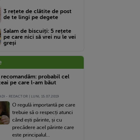
3 rețete de clătite de post
de te lingi pe degete
Salam de biscuiți: 5 rețete
pe care nici să vrei nu le vei
greși
e
 recomandăm: probabil cel
eai pe care l-am băut
DI - REDACTOR | LUNI, 15.07.2019
O regulă importantă pe care
trebuie să o respecți atunci
când ești părinte, și cu
precădere acel părinte care
este principalul...