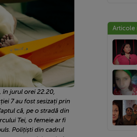
Articole
, în jurul orei 22.20,
ției 7 au fost sesizați prin
 faptul că, pe o stradă din
cului Tei, o femeie ar fi
uls. Polițiști din cadrul