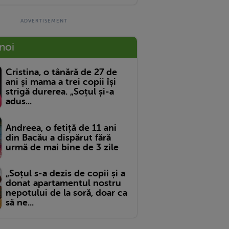
 noi
Cristina, o tânără de 27 de
ani și mama a trei copii își
strigă durerea. „Soțul și-a
adus...
Andreea, o fetiță de 11 ani
din Bacău a dispărut fără
urmă de mai bine de 3 zile
„Soțul s-a dezis de copii și a
donat apartamentul nostru
nepotului de la soră, doar ca
să ne...