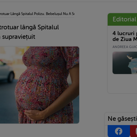
tuar Lângă Spitalul Polizu. Bebelușul Nu A Supraviețuit
Editorial
rotuar lângă Spitalul
4 lucruri
 supraviețuit
de Ziua M
ANDREEA GUICĂ
Ne găsești