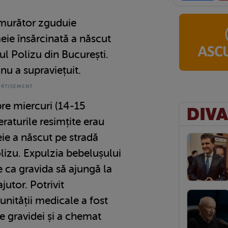
murător zguduie
ie însărcinată a născut
ul Polizu din București.
nu a supraviețuit.
pre miercuri (14-15
raturile resimțite erau
ie a născut pe stradă
olizu. Expulzia bebelușului
e ca gravida să ajungă la
jutor. Potrivit
 unității medicale a fost
le gravidei și a chemat