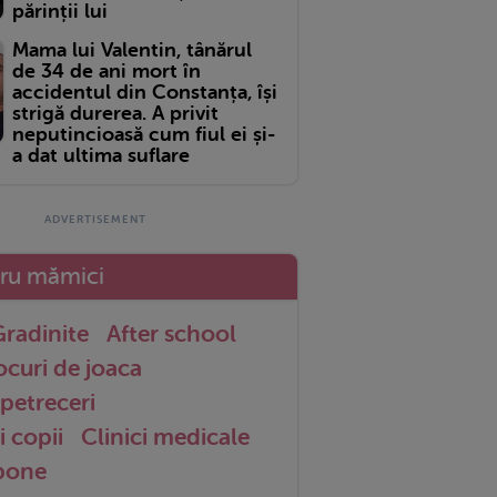
părinții lui
Mama lui Valentin, tânărul
de 34 de ani mort în
accidentul din Constanța, își
strigă durerea. A privit
neputincioasă cum fiul ei și-
a dat ultima suflare
tru mămici
radinite
After school
ocuri de joaca
petreceri
i copii
Clinici medicale
 bone