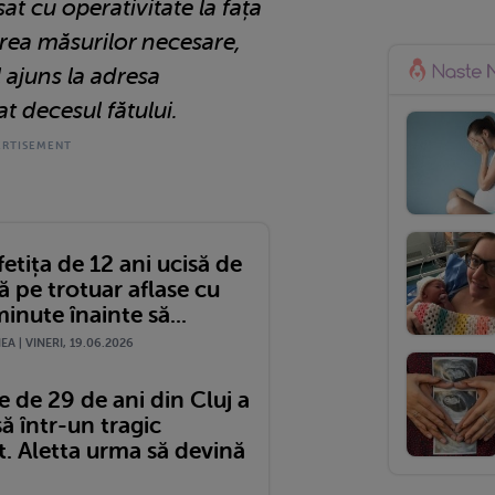
at cu operativitate la fața
area măsurilor necesare,
 ajuns la adresa
t decesul fătului.
fetița de 12 ani ucisă de
 pe trotuar aflase cu
inute înainte să...
A | VINERI, 19.06.2026
 de 29 de ani din Cluj a
să într-un tragic
t. Aletta urma să devină