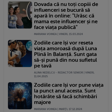
Dovada că nu toți copiii de
influenceri se bucură să
apară în online: "Urăsc că
mama este influencer și ne
face viața publică"
MARIANA VOINEA | VINERI, 15.03.2024
Zodiile care își vor reseta
viața amoroasă după Luna
Plină în Balanță. Sunt gata
să-și pună din nou sufletul
pe tavă
ALINA NEDELCU - REDACTOR SENIOR | VINERI,
11.04.2025
Zodiile care își vor pune viața
la punct anul acesta. Sunt
hotărâte să facă schimbări
majore
MARIANA VOINEA | MARŢI, 17.12.2024