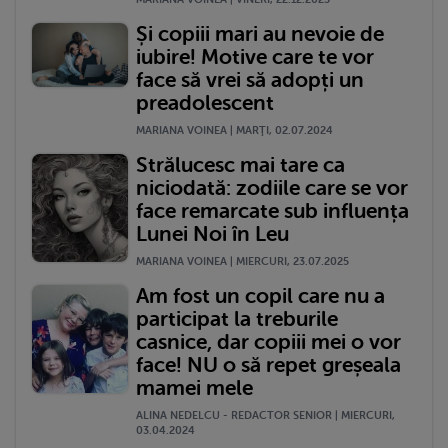
Și copiii mari au nevoie de
iubire! Motive care te vor
face să vrei să adopți un
preadolescent
MARIANA VOINEA | MARŢI, 02.07.2024
Strălucesc mai tare ca
niciodată: zodiile care se vor
face remarcate sub influența
Lunei Noi în Leu
MARIANA VOINEA | MIERCURI, 23.07.2025
Am fost un copil care nu a
participat la treburile
casnice, dar copiii mei o vor
face! NU o să repet greșeala
mamei mele
ALINA NEDELCU - REDACTOR SENIOR | MIERCURI,
03.04.2024