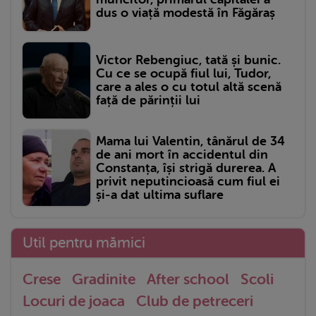
dus o viață modestă în Făgăraș
Victor Rebengiuc, tată și bunic.
Cu ce se ocupă fiul lui, Tudor,
care a ales o cu totul altă scenă
față de părinții lui
Mama lui Valentin, tânărul de 34
de ani mort în accidentul din
Constanța, își strigă durerea. A
privit neputincioasă cum fiul ei
și-a dat ultima suflare
Util pentru mămici
Crese
Gradinite
After school
Scoli
Locuri de joaca
Club de petreceri