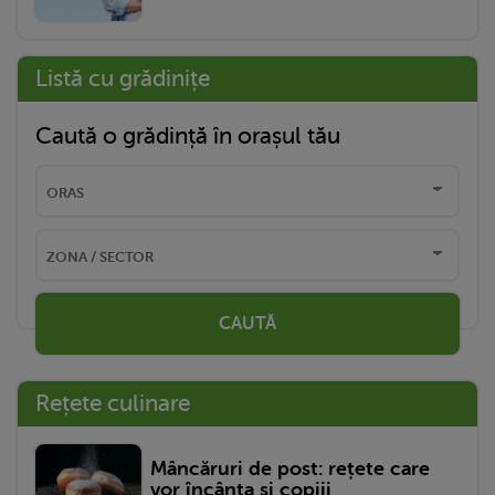
Listă cu grădinițe
Caută o grădință în orașul tău
CAUTĂ
Rețete culinare
Mâncăruri de post: rețete care
vor încânta și copiii