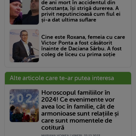
de ani mort în accidentul din
Constanța, își strigă durerea. A
privit neputincioasă cum fiul ei
și-a dat ultima suflare
Cine este Roxana, femeia cu care
Victor Ponta a fost căsătorit
înainte de Daciana Sârbu. A fost
coleg de liceu cu prima soție
Alte articole care te-ar putea interesa
Horoscopul familiilor în
2024! Ce evenimente vor
avea loc în familie, cât de
armonioase sunt relațiile și
care sunt momentele de
cotitură
MARIANA VOINEA | VINERI, 22.12.2023