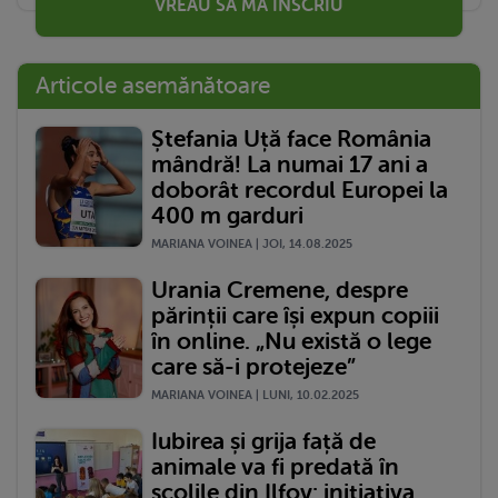
VREAU SĂ MĂ ÎNSCRIU
Articole asemănătoare
Ștefania Uță face România
mândră! La numai 17 ani a
doborât recordul Europei la
400 m garduri
MARIANA VOINEA | JOI, 14.08.2025
Urania Cremene, despre
părinții care își expun copiii
în online. „Nu există o lege
care să-i protejeze”
MARIANA VOINEA | LUNI, 10.02.2025
Iubirea și grija față de
animale va fi predată în
școlile din Ilfov: inițiativa