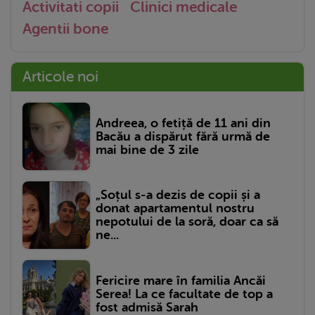
Activitati copii
Clinici medicale
Agentii bone
Articole noi
Andreea, o fetiță de 11 ani din
Bacău a dispărut fără urmă de
mai bine de 3 zile
„Soțul s-a dezis de copii și a
donat apartamentul nostru
nepotului de la soră, doar ca să
ne...
Fericire mare în familia Ancăi
Serea! La ce facultate de top a
fost admisă Sarah