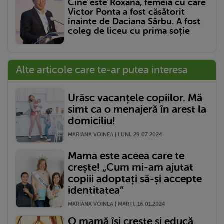
Cine este Roxana, femeia cu care
Victor Ponta a fost căsătorit
înainte de Daciana Sârbu. A fost
coleg de liceu cu prima soție
Alte articole care te-ar putea interesa
Urăsc vacanțele copiilor. Mă
simt ca o menajeră în arest la
domiciliu!
MARIANA VOINEA | LUNI, 29.07.2024
Mama este aceea care te
crește! „Cum mi-am ajutat
copiii adoptați să-și accepte
identitatea”
MARIANA VOINEA | MARŢI, 16.01.2024
O mamă își crește și educă