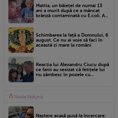
Mattia, un băiețel de numai 13
ani a murit după ce a mâncat
brânză contaminată cu E.coli. A...
Schimbarea la față a Domnului, 6
august. Ce nu ai voie să faci în
această zi mare la români
Reacția lui Alexandru Ciucu după
ce fanii au sesizat că fetițele lui
nu zâmbesc în pozele cu...
Naștere acasă pusă la încercare: