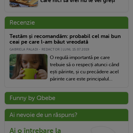
care nici să vrei nu le vei greși
Recenzie
Testăm și recomandăm: probabil cel mai bun
ceai pe care l-am băut vreodată
GABRIELA PALADI - REDACTOR | LUNI, 15.07.2019
O regulă importantă pe care
trebuie să o respecți atunci când
ești părinte, și cu precădere acel
părinte care este principalul...
Funny by Qbebe
Ai nevoie de un răspuns?
Ai o întrebare la