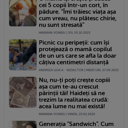
cei 5 copii într-un cort, în
pădure. "Îmi trăiesc viața așa
cum vreau, nu plătesc chirie,
nu sunt stresată"
MARIANA VOINEA | JOI, 05.10.2023
Picnic cu peripeții: cum își
protejează o mamă copilul
de un urs care se afla la doar
câțiva centimetri distanță
ANDREEA GUICA - REDACTOR | MIERCURI, 27.09.2023
Nu, nu-ți poți crește copiii
așa cum te-au crescut
părinții tăi! Haideți să ne
trezim la realitatea crudă:
acea lume nu mai există!
MARIANA VOINEA | VINERI, 23.02.2024
Generația "Sandwich". Cum