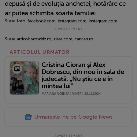
depusă și de evoluția anchetei, hotărâre ce
ar putea schimba soarta familiei.
Surse foto:
facebook.com
,
instagram.com
,
instagram.com
Surse articol:
wowbiz.ro
,
ziare.com
,
cancan.ro
ARTICOLUL URMATOR
Cristina Cioran și Alex
Dobrescu, din nou în sala de
judecată. „Nu știu ce e în
mintea lui"
MARIANA VOINEA | VINERI, 22.11.2024
Urmareste-ne pe Google News