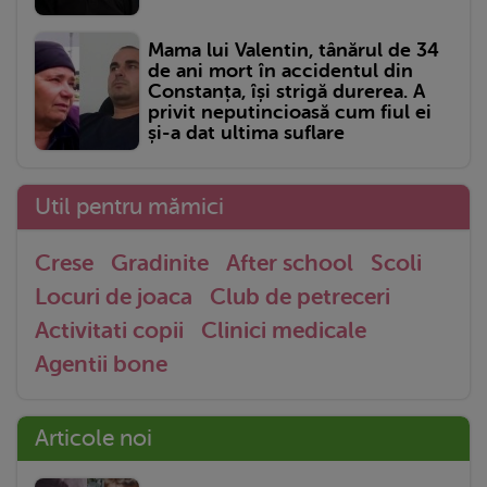
Mama lui Valentin, tânărul de 34
de ani mort în accidentul din
Constanța, își strigă durerea. A
privit neputincioasă cum fiul ei
și-a dat ultima suflare
Util pentru mămici
Crese
Gradinite
After school
Scoli
Locuri de joaca
Club de petreceri
Activitati copii
Clinici medicale
Agentii bone
Articole noi