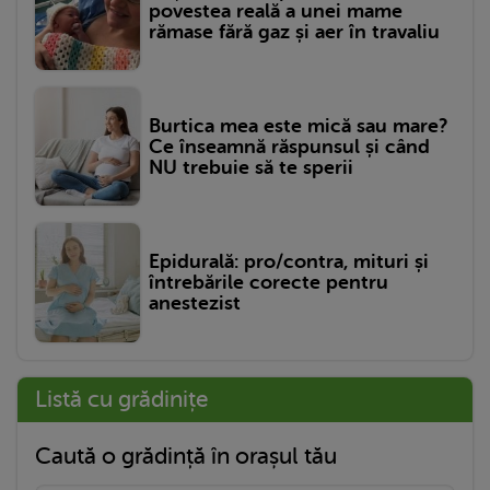
povestea reală a unei mame
rămase fără gaz și aer în travaliu
Burtica mea este mică sau mare?
Ce înseamnă răspunsul și când
NU trebuie să te sperii
Epidurală: pro/contra, mituri și
întrebările corecte pentru
anestezist
Listă cu grădinițe
Caută o grădință în orașul tău