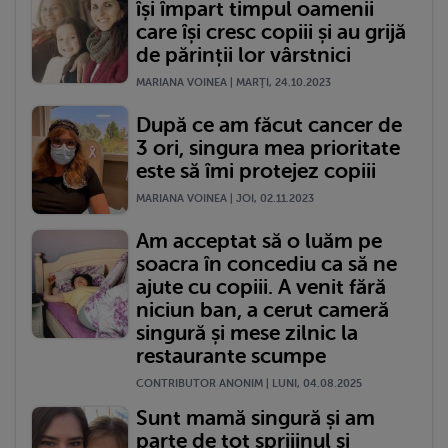
își împart timpul oamenii
care își cresc copiii și au grijă
de părinții lor vârstnici
MARIANA VOINEA | MARŢI, 24.10.2023
După ce am făcut cancer de
3 ori, singura mea prioritate
este să îmi protejez copiii
MARIANA VOINEA | JOI, 02.11.2023
Am acceptat să o luăm pe
soacra în concediu ca să ne
ajute cu copiii. A venit fără
niciun ban, a cerut cameră
singură și mese zilnic la
restaurante scumpe
CONTRIBUTOR ANONIM | LUNI, 04.08.2025
Sunt mamă singură și am
parte de tot sprijinul și