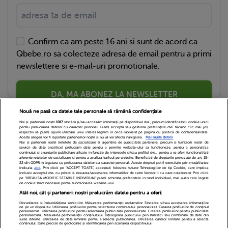
Confirm ca am peste 16 ani si sunt de acord ca
Qbebe.ro sa colecteze adresa de email pentru a primi
newslettere si e-mail-uri promotionale.
DA, MA ABONEZ LA NEWSLETTER
Nouă ne pasă ca datele tale personale să rămână confidențiale
Noi și partenerii noștri
1017
stocăm și/sau accesăm informații pe dispozitivul dvs., precum identificatorii cookie unici
pentru prelucrarea datelor cu caracter personal. Puteți accepta sau gestiona preferințele dvs. făcând clic mai jos,
respectiv vă puteți opune utilizării unui interes legitim în orice moment pe pagina cu politica de confidențialitate.
Aceste alegeri vor fi raportate partenerilor noștri și nu vă vor afecta navigarea.
Mai multe detalii
Noi si partenerii nostri (retelele de socializare si agentiile de publicitate partenere, precum si furnizorii nostri de
servicii de date analitice) prelucram date pentru a permite website-ului sa functioneze, pentru a personaliza
continutul si anunturile publicitare afisate in functie de interesele si/sau profilul dvs., pentru a va oferi functionalitati
aferente retelelor de socializare si pentru a analiza traficul pe website. Beneficiati de drepturile prevazute de art. 15-
22 din GDPR in legatura cu prelucrarea datelor cu caracter personal. Aceste drepturi pot fi exercitate prin modalitatea
indicata
aici
. Prin click pe “ACCEPT TOATE”, acceptati folosirea tuturor Tehnologiilor de tip Cookie, care implica
inclusiv acceptul dvs. cu privire la stocarea/accesarea informatiilor de catre Vendor-ii cu care colaboram. Prin click
Echipa Editoriala
Newsletter
Contact
pe “VREAU SA MODIFIC SETARILE INDIVIDUAL” puteti schimba preferintele in mod individual, mai putin cele legate
de cookie strict necesare pentru functionarea website-ului.
Atât noi, cât și partenerii noștri prelucrăm datele pentru a oferi:
Cariere
Cookies
Politica de confidentialitate
Dezvoltarea și îmbunătățirea serviciilor. Măsurarea performanței reclamelor. Stocarea și/sau accesarea informațiilor
de pe un dispozitiv. Utilizarea profilurilor pentru selectarea conținutului personalizat. Crearea profilurilor de conținut
DivaHair Cosmetics
Despre noi
personalizat. Utilizarea profilurilor pentru selectarea publicității personalizate. Crearea profilurilor pentru publicitate
personalizată. Măsurarea performanței conținutului. Înțelegerea publicului prin statistici sau combinații de date din
surse diferite. Utilizarea de date limitate pentru a selecta publicitatea. Utilizarea datelor limitate pentru a selecta
conținutul. Date precise de geolocație și identificarea prin scanarea dispozitivului.