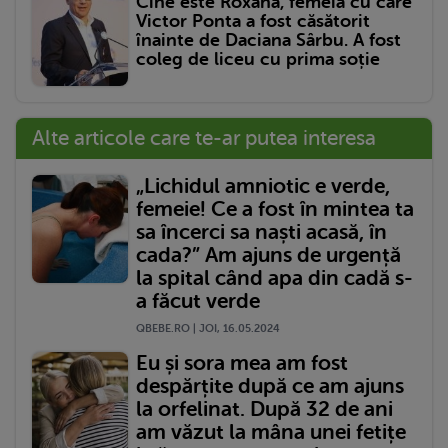
Cine este Roxana, femeia cu care
Victor Ponta a fost căsătorit
înainte de Daciana Sârbu. A fost
coleg de liceu cu prima soție
Alte articole care te-ar putea interesa
„Lichidul amniotic e verde,
femeie! Ce a fost în mintea ta
sa încerci sa naști acasă, în
cada?” Am ajuns de urgență
la spital când apa din cadă s-
a făcut verde
QBEBE.RO | JOI, 16.05.2024
Eu și sora mea am fost
despărțite după ce am ajuns
la orfelinat. După 32 de ani
am văzut la mâna unei fetițe