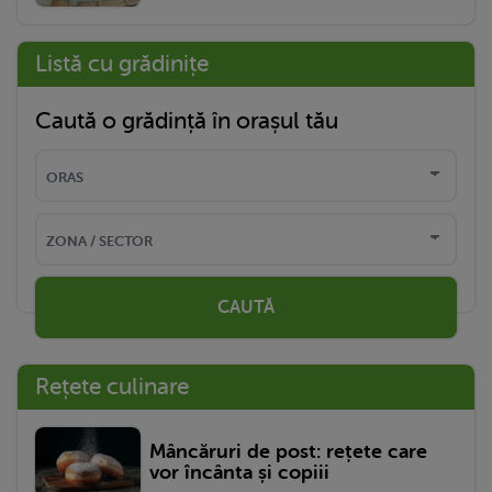
Listă cu grădinițe
Caută o grădință în orașul tău
CAUTĂ
Rețete culinare
Mâncăruri de post: rețete care
vor încânta și copiii