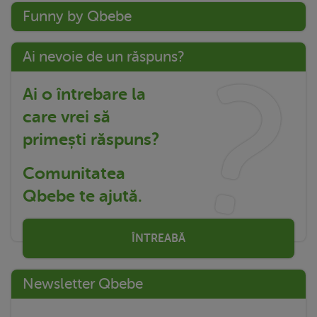
Funny by Qbebe
Ai nevoie de un răspuns?
Ai o întrebare la
care vrei să
primești răspuns?
Comunitatea
Qbebe te ajută.
ÎNTREABĂ
Newsletter Qbebe