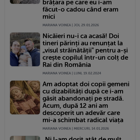
brățara pe care eu i-am
făcut-o cadou când eram
mici
MARIANA VOINEA | JOI, 29.01.2026
Nicăieri nu-i ca acasă! Doi
tineri părinți au renunțat la
„visul străinătății" pentru a-și
crește copilul într-un colț de
Rai din România
MARIANA VOINEA | LUNI, 19.02.2024
Am adoptat doi copii gemeni
cu dizabilități după ce i-am
găsit abandonați pe stradă.
Acum, după 12 ani am
descoperit un adevăr care
mi-a schimbat radical viața
MARIANA VOINEA | MIERCURI, 14.01.2026
„Ni l-am dorit atât de mult,