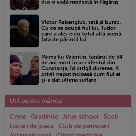
dus o viață modestă în Făgăraș
Victor Rebengiuc, tată și bunic.
Cu ce se ocupă fiul lui, Tudor,
care a ales o cu totul altă scenă
față de părinții lui
Mama lui Valentin, tânărul de 34
de ani mort în accidentul din
Constanța, își strigă durerea. A
privit neputincioasă cum fiul ei
și-a dat ultima suflare
Util pentru mămici
Crese
Gradinite
After school
Scoli
Locuri de joaca
Club de petreceri
Activitati copii
Clinici medicale