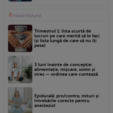
Trimestrul 1: lista scurtă de
lucruri pe care merită să le faci
(și lista lungă de care să nu îți
pese)
3 luni înainte de concepție:
alimentație, mișcare, somn și
stres — ordinea care contează
Epidurală: pro/contra, mituri și
întrebările corecte pentru
anestezist