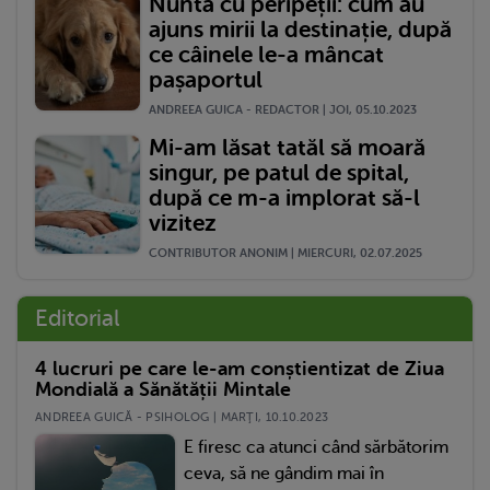
Nuntă cu peripeții: cum au
ajuns mirii la destinație, după
ce câinele le-a mâncat
pașaportul
ANDREEA GUICA - REDACTOR | JOI, 05.10.2023
Mi-am lăsat tatăl să moară
singur, pe patul de spital,
după ce m-a implorat să-l
vizitez
CONTRIBUTOR ANONIM | MIERCURI, 02.07.2025
Editorial
4 lucruri pe care le-am conștientizat de Ziua
Mondială a Sănătății Mintale
ANDREEA GUICĂ - PSIHOLOG | MARŢI, 10.10.2023
E firesc ca atunci când sărbătorim
ceva, să ne gândim mai în