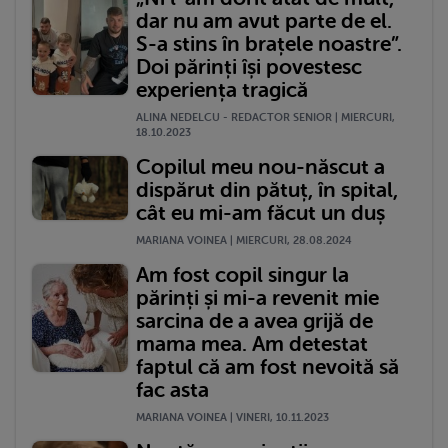
dar nu am avut parte de el.
S-a stins în brațele noastre”.
Doi părinți își povestesc
experiența tragică
ALINA NEDELCU - REDACTOR SENIOR | MIERCURI,
18.10.2023
Copilul meu nou-născut a
dispărut din pătuț, în spital,
cât eu mi-am făcut un duș
MARIANA VOINEA | MIERCURI, 28.08.2024
Am fost copil singur la
părinți și mi-a revenit mie
sarcina de a avea grijă de
mama mea. Am detestat
faptul că am fost nevoită să
fac asta
MARIANA VOINEA | VINERI, 10.11.2023