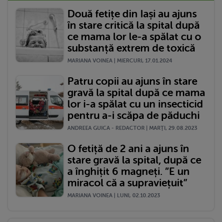
Două fetițe din Iași au ajuns
în stare critică la spital după
ce mama lor le-a spălat cu o
substanță extrem de toxică
MARIANA VOINEA | MIERCURI, 17.01.2024
Patru copii au ajuns în stare
gravă la spital după ce mama
lor i-a spălat cu un insecticid
pentru a-i scăpa de păduchi
ANDREEA GUICA - REDACTOR | MARŢI, 29.08.2023
O fetiță de 2 ani a ajuns în
stare gravă la spital, după ce
a înghițit 6 magneți. ”E un
miracol că a supraviețuit”
MARIANA VOINEA | LUNI, 02.10.2023