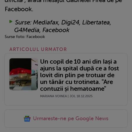
dificilă”,
arată mesajul Gabrielei Firea de pe
Facebook.
Surse: Mediafax, Digi24, Libertatea,
G4Media, Facebook
Surse foto: Facebook
ARTICOLUL URMATOR
Un copil de 10 ani din Iași a
ajuns la spital după ce a fost
lovit din plin pe trotuar de
un tânăr cu trotineta. "Are
contuzii și hematoame"
MARIANA VOINEA | JOI, 18.12.2025
Urmareste-ne pe Google News