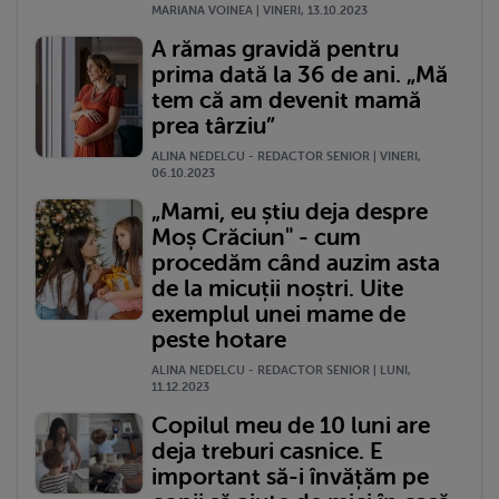
MARIANA VOINEA | VINERI, 13.10.2023
A rămas gravidă pentru
prima dată la 36 de ani. „Mă
tem că am devenit mamă
prea târziu”
ALINA NEDELCU - REDACTOR SENIOR | VINERI,
06.10.2023
„Mami, eu știu deja despre
Moș Crăciun" - cum
procedăm când auzim asta
de la micuții noștri. Uite
exemplul unei mame de
peste hotare
ALINA NEDELCU - REDACTOR SENIOR | LUNI,
11.12.2023
Copilul meu de 10 luni are
deja treburi casnice. E
important să-i învățăm pe