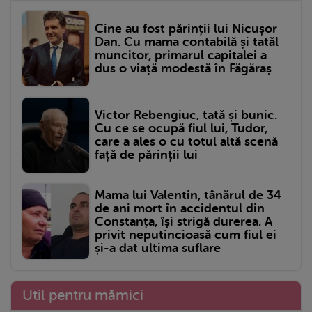
Cine au fost părinții lui Nicușor
Dan. Cu mama contabilă și tatăl
muncitor, primarul capitalei a
dus o viață modestă în Făgăraș
Victor Rebengiuc, tată și bunic.
Cu ce se ocupă fiul lui, Tudor,
care a ales o cu totul altă scenă
față de părinții lui
Mama lui Valentin, tânărul de 34
de ani mort în accidentul din
Constanța, își strigă durerea. A
privit neputincioasă cum fiul ei
și-a dat ultima suflare
Util pentru mămici