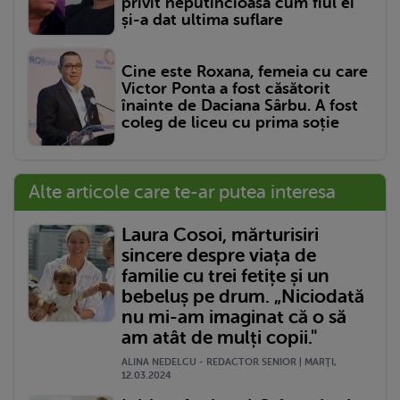
privit neputincioasă cum fiul ei
și-a dat ultima suflare
Cine este Roxana, femeia cu care
Victor Ponta a fost căsătorit
înainte de Daciana Sârbu. A fost
coleg de liceu cu prima soție
Alte articole care te-ar putea interesa
Laura Cosoi, mărturisiri
sincere despre viața de
familie cu trei fetițe și un
bebeluș pe drum. „Niciodată
nu mi-am imaginat că o să
am atât de mulți copii."
ALINA NEDELCU - REDACTOR SENIOR | MARŢI,
12.03.2024