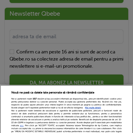
Newsletter Qbebe
Confirm ca am peste 16 ani si sunt de acord ca
Qbebe.ro sa colecteze adresa de email pentru a primi
newslettere si e-mail-uri promotionale.
DA, MA ABONEZ LA NEWSLETTER
Nouă ne pasă ca datele tale personale să rămână confidențiale
Noi și partenerii noștri
1017
stocăm și/sau accesăm informații pe dispozitivul dvs., precum identificatorii cookie unici
pentru prelucrarea datelor cu caracter personal. Puteți accepta sau gestiona preferințele dvs. făcând clic mai jos,
respectiv vă puteți opune utilizării unui interes legitim în orice moment pe pagina cu politica de confidențialitate.
Aceste alegeri vor fi raportate partenerilor noștri și nu vă vor afecta navigarea.
Mai multe detalii
Noi si partenerii nostri (retelele de socializare si agentiile de publicitate partenere, precum si furnizorii nostri de
servicii de date analitice) prelucram date pentru a permite website-ului sa functioneze, pentru a personaliza
continutul si anunturile publicitare afisate in functie de interesele si/sau profilul dvs., pentru a va oferi functionalitati
aferente retelelor de socializare si pentru a analiza traficul pe website. Beneficiati de drepturile prevazute de art. 15-
22 din GDPR in legatura cu prelucrarea datelor cu caracter personal. Aceste drepturi pot fi exercitate prin modalitatea
indicata
aici
. Prin click pe “ACCEPT TOATE”, acceptati folosirea tuturor Tehnologiilor de tip Cookie, care implica
inclusiv acceptul dvs. cu privire la stocarea/accesarea informatiilor de catre Vendor-ii cu care colaboram. Prin click
Echipa Editoriala
Newsletter
Contact
pe “VREAU SA MODIFIC SETARILE INDIVIDUAL” puteti schimba preferintele in mod individual, mai putin cele legate