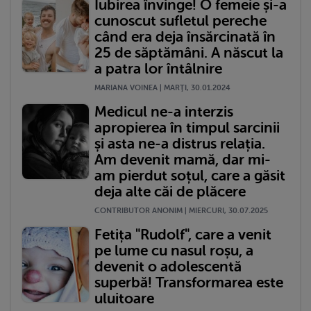
Iubirea învinge! O femeie și-a
cunoscut sufletul pereche
când era deja însărcinată în
25 de săptămâni. A născut la
a patra lor întâlnire
MARIANA VOINEA | MARŢI, 30.01.2024
Medicul ne-a interzis
apropierea în timpul sarcinii
și asta ne-a distrus relația.
Am devenit mamă, dar mi-
am pierdut soțul, care a găsit
deja alte căi de plăcere
CONTRIBUTOR ANONIM | MIERCURI, 30.07.2025
Fetița "Rudolf", care a venit
pe lume cu nasul roșu, a
devenit o adolescentă
superbă! Transformarea este
uluitoare