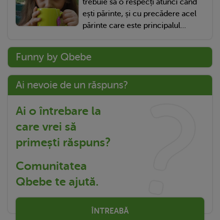
trebuie să o respecți atunci când
ești părinte, și cu precădere acel
părinte care este principalul...
Funny by Qbebe
Ai nevoie de un răspuns?
Ai o întrebare la
care vrei să
primești răspuns?
Comunitatea
Qbebe te ajută.
ÎNTREABĂ