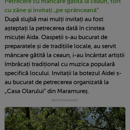
Petrecere cu mâncare gătită la ceaun, tort
cu zâne și invitați „pe sprânceană”
După slujbă mai mulți invitați au fost
așteptați la petrecerea dată în cinstea
micuței Aida. Oaspeții s-au bucurat de
preparatele și de tradițiile locale, au servit
mâncare gătită la ceaun, i-au încântat artiștii
îmbrăcați tradițional cu muzica populară
specifică locului. Invitații la botezul Aidei s-
au bucurat de petrecerea organizată la
„Casa Olarului” din Maramureș.