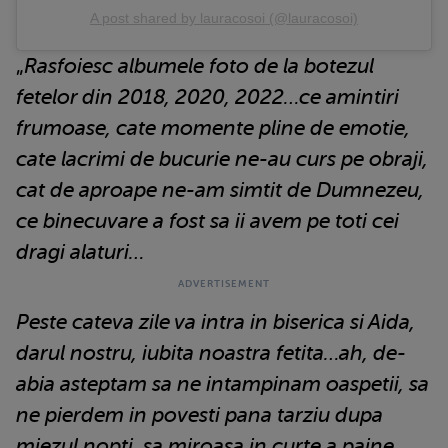
A post shared by lauracosoi (@lauracosoi)
„
Rasfoiesc albumele foto de la botezul
fetelor din 2018, 2020, 2022…ce amintiri
frumoase, cate momente pline de emotie,
cate lacrimi de bucurie ne-au curs pe obraji,
cat de aproape ne-am simtit de Dumnezeu,
ce binecuvare a fost sa ii avem pe toti cei
dragi alaturi…
Peste cateva zile va intra in biserica si Aida,
darul nostru, iubita noastra fetita…ah, de-
abia asteptam sa ne intampinam oaspetii, sa
ne pierdem in povesti pana tarziu dupa
miezul nopti, sa miroasa in curte a paine