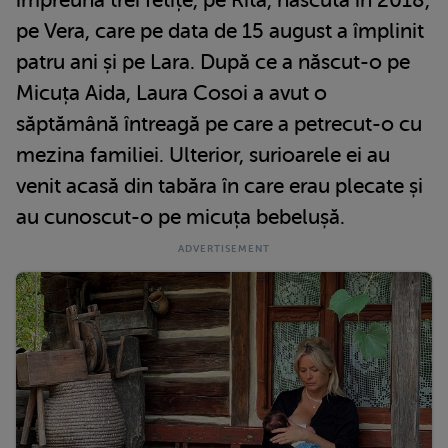
împreună trei fetițe, pe Rita, născută în 2018,
pe Vera, care pe data de 15 august a împlinit
patru ani și pe Lara. După ce a născut-o pe
Micuța Aida, Laura Cosoi a avut o
săptămână întreagă pe care a petrecut-o cu
mezina familiei. Ulterior, surioarele ei au
venit acasă din tabăra în care erau plecate și
au cunoscut-o pe micuța bebelușă.