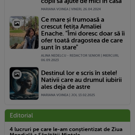
copii să ajute de mici în casă
MARIANA VOINEA | VINERI, 26.04.2024
Ce mare și frumoasă a
crescut fetița Amaliei
Enache. "Îmi doresc doar să îi
ofer toată dragostea de care
sunt în stare"
ALINA NEDELCU - REDACTOR SENIOR | MIERCURI,
06.09.2023
Destinul lor e scris în stele!
Nativii care au drumul iubirii
ales deja de astre
MARIANA VOINEA | JOI, 13.02.2025
Editorial
4 lucruri pe care le-am conștientizat de Ziua
Mondială a Sănătății Mintale