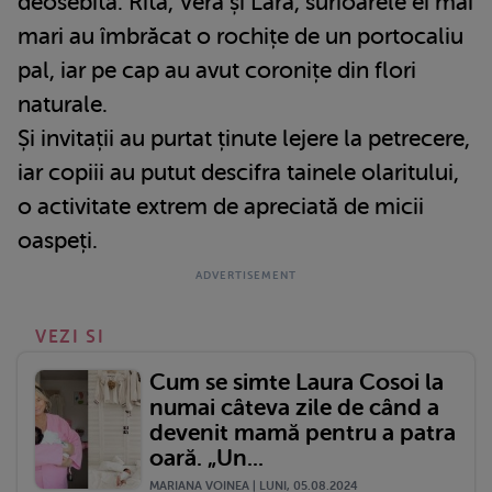
deosebită. Rita, Vera și Lara, surioarele ei mai
mari au îmbrăcat o rochițe de un portocaliu
pal, iar pe cap au avut coronițe din flori
naturale.
Și invitații au purtat ținute lejere la petrecere,
iar copiii au putut descifra tainele olaritului,
o activitate extrem de apreciată de micii
oaspeți.
VEZI SI
Cum se simte Laura Cosoi la
numai câteva zile de când a
devenit mamă pentru a patra
oară. „Un...
MARIANA VOINEA | LUNI, 05.08.2024