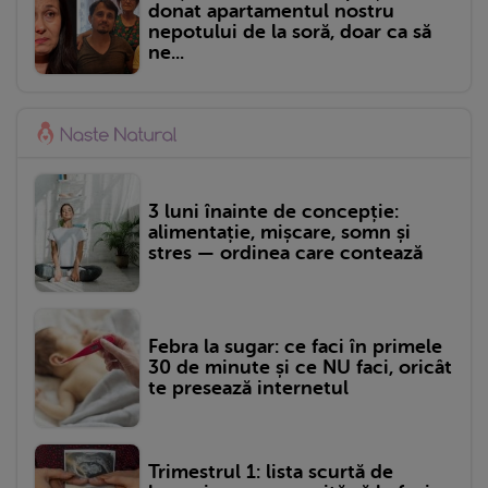
donat apartamentul nostru
nepotului de la soră, doar ca să
ne...
3 luni înainte de concepție:
alimentație, mișcare, somn și
stres — ordinea care contează
Febra la sugar: ce faci în primele
30 de minute și ce NU faci, oricât
te presează internetul
Trimestrul 1: lista scurtă de