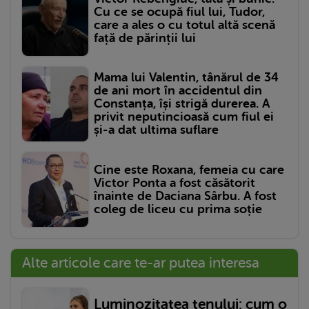
Cu ce se ocupă fiul lui, Tudor,
care a ales o cu totul altă scenă
față de părinții lui
Mama lui Valentin, tânărul de 34
de ani mort în accidentul din
Constanța, își strigă durerea. A
privit neputincioasă cum fiul ei
și-a dat ultima suflare
Cine este Roxana, femeia cu care
Victor Ponta a fost căsătorit
înainte de Daciana Sârbu. A fost
coleg de liceu cu prima soție
Alte articole care te-ar putea interesa
Luminozitatea tenului: cum o