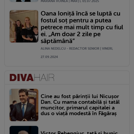
MARIANA VOINEA | MARŢI, 01.07.2025
Oana Ioniță încă se luptă cu
fostul soț pentru a putea
petrece mai mult timp cu fiul
ei. „Am doar 2 zile pe
săptămână”
ALINA NEDELCU - REDACTOR SENIOR | VINERI,
27.09.2024
Cine au fost părinții lui Nicușor
Dan. Cu mama contabilă și tatăl
muncitor, primarul capitalei a
dus o viață modestă în Făgăraș
Victor Rebengiuc, tată și bunic.