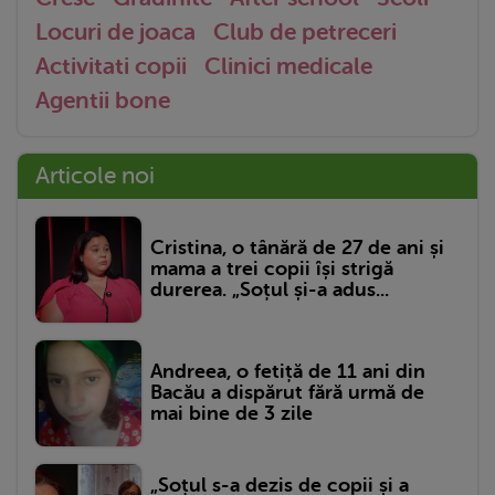
Locuri de joaca
Club de petreceri
Activitati copii
Clinici medicale
Agentii bone
Articole noi
Cristina, o tânără de 27 de ani și
mama a trei copii își strigă
durerea. „Soțul și-a adus...
Andreea, o fetiță de 11 ani din
Bacău a dispărut fără urmă de
mai bine de 3 zile
„Soțul s-a dezis de copii și a