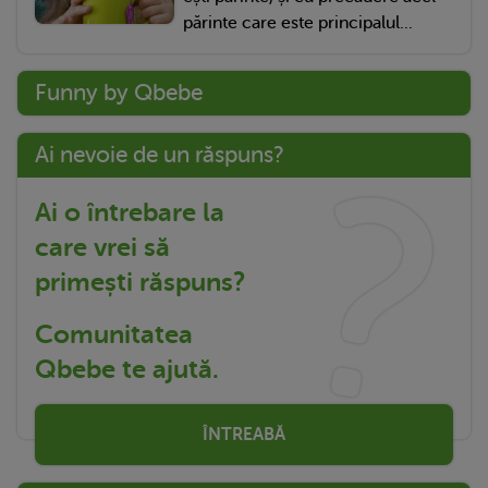
părinte care este principalul...
Funny by Qbebe
Ai nevoie de un răspuns?
Ai o întrebare la
care vrei să
primești răspuns?
Comunitatea
Qbebe te ajută.
ÎNTREABĂ