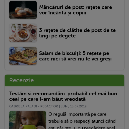
Mâncăruri de post: rețete care
vor încânta și copiii
3 rețete de clătite de post de te
lingi pe degete
Salam de biscuiți: 5 rețete pe
care nici să vrei nu le vei greși
Recenzie
Testăm și recomandăm: probabil cel mai bun
ceai pe care l-am băut vreodată
GABRIELA PALADI - REDACTOR | LUNI, 15.07.2019
O regulă importantă pe care
trebuie să o respecți atunci când
ești părinte, și cu precădere acel