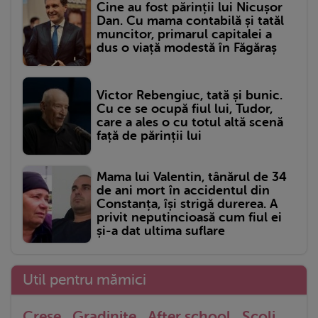
Cine au fost părinții lui Nicușor
Dan. Cu mama contabilă și tatăl
muncitor, primarul capitalei a
dus o viață modestă în Făgăraș
Victor Rebengiuc, tată și bunic.
Cu ce se ocupă fiul lui, Tudor,
care a ales o cu totul altă scenă
față de părinții lui
Mama lui Valentin, tânărul de 34
de ani mort în accidentul din
Constanța, își strigă durerea. A
privit neputincioasă cum fiul ei
și-a dat ultima suflare
Util pentru mămici
Crese
Gradinite
After school
Scoli