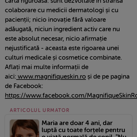
cartă riguroasă: sunt dezvoltate în strânsă
colaborare cu medicii dermatologi și cu
pacienții; nicio inovație fără valoare
adăugată, niciun ingredient activ care nu
este absolut necesar, nicio afirmație
nejustificată - aceasta este rigoarea unei
culturi medicale și cosmetice combinate.
Aflați mai multe informații de
aici:
www.magnifiqueskin.ro
și de pe pagina
de Facebook:
https://www.facebook.com/MagnifiqueSkinR
ARTICOLUL URMATOR
Maria are doar 4 ani, dar
luptă cu toate forțele pentru
o viață normală de copil. "Nu