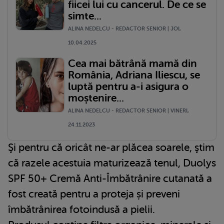
fiicei lui cu cancerul. De ce se
simte...
ALINA NEDELCU - REDACTOR SENIOR | JOI,
10.04.2025
Cea mai bătrână mamă din
România, Adriana Iliescu, se
luptă pentru a-i asigura o
moștenire...
ALINA NEDELCU - REDACTOR SENIOR | VINERI,
24.11.2023
Şi pentru că oricât ne-ar plăcea soarele, ştim
că razele acestuia maturizează tenul, Duolys
SPF 50+ Cremă Anti-Îmbătrânire cutanată a
fost creată pentru a proteja și preveni
îmbătrânirea fotoindusă a pielii.