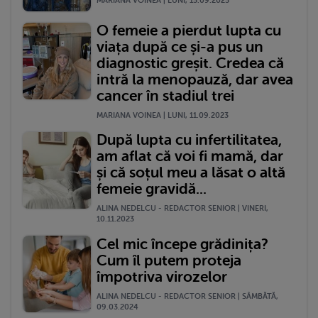
MARIANA VOINEA | LUNI, 15.09.2025
O femeie a pierdut lupta cu
viața după ce și-a pus un
diagnostic greșit. Credea că
intră la menopauză, dar avea
cancer în stadiul trei
MARIANA VOINEA | LUNI, 11.09.2023
După lupta cu infertilitatea,
am aflat că voi fi mamă, dar
și că soțul meu a lăsat o altă
femeie gravidă...
ALINA NEDELCU - REDACTOR SENIOR | VINERI,
10.11.2023
Cel mic începe grădinița?
Cum îl putem proteja
împotriva virozelor
ALINA NEDELCU - REDACTOR SENIOR | SÂMBĂTĂ,
09.03.2024