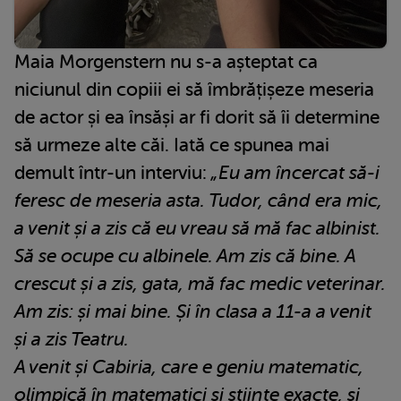
Maia Morgenstern nu s-a așteptat ca
niciunul din copiii ei să îmbrățișeze meseria
de actor și ea însăși ar fi dorit să îi determine
să urmeze alte căi. Iată ce spunea mai
demult într-un interviu:
„Eu am încercat să-i
feresc de meseria asta. Tudor, când era mic,
a venit și a zis că eu vreau să mă fac albinist.
Să se ocupe cu albinele. Am zis că bine. A
crescut și a zis, gata, mă fac medic veterinar.
Am zis: și mai bine. Și în clasa a 11-a a venit
și a zis Teatru.
A venit și Cabiria, care e geniu matematic,
olimpică în matematici și științe exacte, și