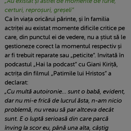
„Au existat și astfel de momente de furie,
certuri, reproșuri, greșeli”
Ca în viața oricărui părinte, și în familia
actriței au existat momente dificile critice pe
care, din punctul ei de vedere, nu a știut să le
gestioneze corect la momentul respectiv și
ar fi trebuit reparate sau „peticite”. Invitată în
podcastul „Hai la podcast” cu Giani Kiriță,
actrița din filmul „Patimile lui Hristos” a
declarat:
„Cu multă autoironie… sunt o babă, evident,
dar nu mi-e frică de lucrul ăsta, n-am nicio
problemă, nu vreau să par altceva decât
sunt. E o luptă serioasă din care parcă
înving la scor eu, până una alta, câștig