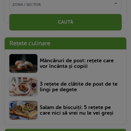
CAUTĂ
Rețete culinare
Mâncăruri de post: rețete care
vor încânta și copiii
3 rețete de clătite de post de te
lingi pe degete
Salam de biscuiți: 5 rețete pe
care nici să vrei nu le vei greși