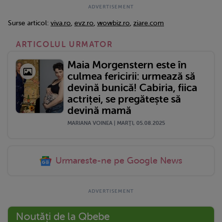
Surse articol:
viva.ro
,
evz.ro
,
wowbiz.ro
,
ziare.com
ARTICOLUL URMATOR
Maia Morgenstern este în
culmea fericirii: urmează să
devină bunică! Cabiria, fiica
actriței, se pregătește să
devină mamă
MARIANA VOINEA | MARŢI, 05.08.2025
Urmareste-ne pe Google News
Noutăți de la Qbebe