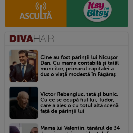
Cine au fost părinții lui Nicușor
Dan. Cu mama contabilă și tatăl
muncitor, primarul capitalei a
dus o viață modestă în Făgăraș
Victor Rebengiuc, tată și bunic.
Cu ce se ocupă fiul lui, Tudor,
care a ales o cu totul altă scenă
față de părinții lui
Mama lui Valentin, tânărul de 34