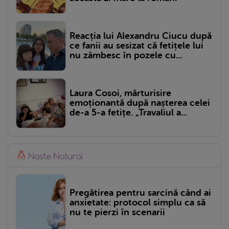
Reacția lui Alexandru Ciucu după
ce fanii au sesizat că fetițele lui
nu zâmbesc în pozele cu...
Laura Cosoi, mărturisire
emoționantă după nașterea celei
de-a 5-a fetițe. „Travaliul a...
Pregătirea pentru sarcină când ai
anxietate: protocol simplu ca să
nu te pierzi în scenarii