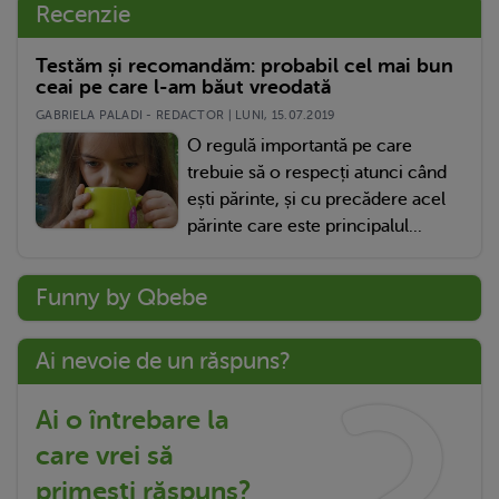
Recenzie
Testăm și recomandăm: probabil cel mai bun
ceai pe care l-am băut vreodată
GABRIELA PALADI - REDACTOR | LUNI, 15.07.2019
O regulă importantă pe care
trebuie să o respecți atunci când
ești părinte, și cu precădere acel
părinte care este principalul...
Funny by Qbebe
Ai nevoie de un răspuns?
Ai o întrebare la
care vrei să
primești răspuns?