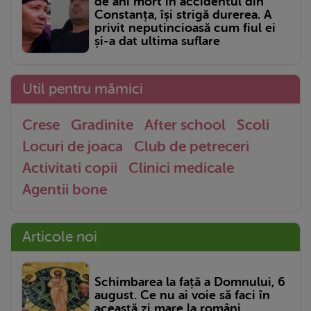
de ani mort în accidentul din
Constanța, își strigă durerea. A
privit neputincioasă cum fiul ei
și-a dat ultima suflare
Util pentru mămici
Crese
Gradinite
After school
Scoli
Locuri de joaca
Club de petreceri
Activitati copii
Clinici medicale
Agentii bone
Articole noi
Schimbarea la față a Domnului, 6
august. Ce nu ai voie să faci în
această zi mare la români