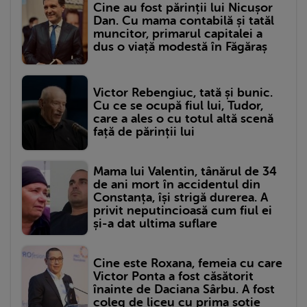
Cine au fost părinții lui Nicușor
Dan. Cu mama contabilă și tatăl
muncitor, primarul capitalei a
dus o viață modestă în Făgăraș
Victor Rebengiuc, tată și bunic.
Cu ce se ocupă fiul lui, Tudor,
care a ales o cu totul altă scenă
față de părinții lui
Mama lui Valentin, tânărul de 34
de ani mort în accidentul din
Constanța, își strigă durerea. A
privit neputincioasă cum fiul ei
și-a dat ultima suflare
Cine este Roxana, femeia cu care
Victor Ponta a fost căsătorit
înainte de Daciana Sârbu. A fost
coleg de liceu cu prima soție