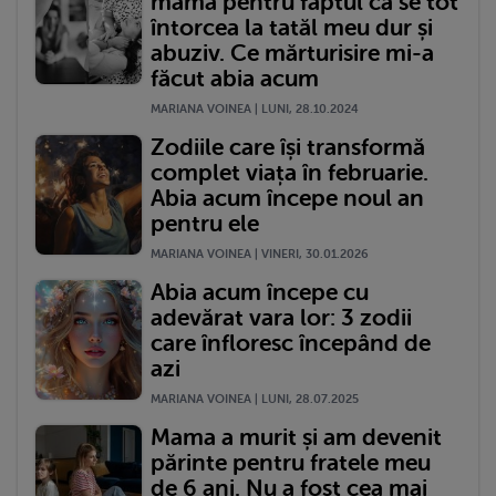
mama pentru faptul că se tot
întorcea la tatăl meu dur și
abuziv. Ce mărturisire mi-a
făcut abia acum
MARIANA VOINEA | LUNI, 28.10.2024
Zodiile care își transformă
complet viața în februarie.
Abia acum începe noul an
pentru ele
MARIANA VOINEA | VINERI, 30.01.2026
Abia acum începe cu
adevărat vara lor: 3 zodii
care înfloresc începând de
azi
MARIANA VOINEA | LUNI, 28.07.2025
Mama a murit și am devenit
părinte pentru fratele meu
de 6 ani. Nu a fost cea mai