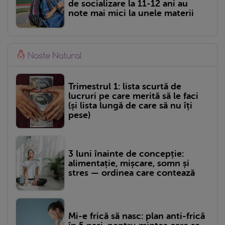
de socializare la 11-12 ani au
note mai mici la unele materii
Trimestrul 1: lista scurtă de
lucruri pe care merită să le faci
(și lista lungă de care să nu îți
pese)
3 luni înainte de concepție:
alimentație, mișcare, somn și
stres — ordinea care contează
Mi-e frică să nasc: plan anti-frică