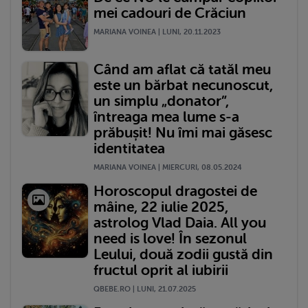
mei cadouri de Crăciun
MARIANA VOINEA | LUNI, 20.11.2023
Când am aflat că tatăl meu
este un bărbat necunoscut,
un simplu „donator”,
întreaga mea lume s-a
prăbușit! Nu îmi mai găsesc
identitatea
MARIANA VOINEA | MIERCURI, 08.05.2024
Horoscopul dragostei de
mâine, 22 iulie 2025,
astrolog Vlad Daia. All you
need is love! În sezonul
Leului, două zodii gustă din
fructul oprit al iubirii
QBEBE.RO | LUNI, 21.07.2025