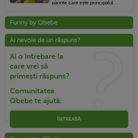
părinte care este principalul...
Funny by Qbebe
Ai nevoie de un răspuns?
Ai o întrebare la
care vrei să
primești răspuns?
Comunitatea
Qbebe te ajută.
ÎNTREABĂ