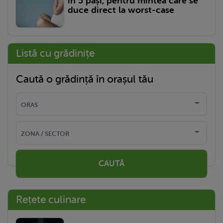
în 5 pași, pentru mintea care se
duce direct la worst-case
Listă cu grădinițe
Caută o grădință în orașul tău
CAUTĂ
Rețete culinare