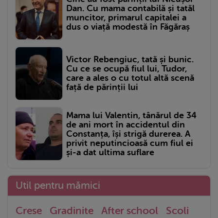
Dan. Cu mama contabilă și tatăl
muncitor, primarul capitalei a
dus o viață modestă în Făgăraș
Victor Rebengiuc, tată și bunic.
Cu ce se ocupă fiul lui, Tudor,
care a ales o cu totul altă scenă
față de părinții lui
Mama lui Valentin, tânărul de 34
de ani mort în accidentul din
Constanța, își strigă durerea. A
privit neputincioasă cum fiul ei
și-a dat ultima suflare
Util pentru mămici
Crese
Gradinite
After school
Scoli