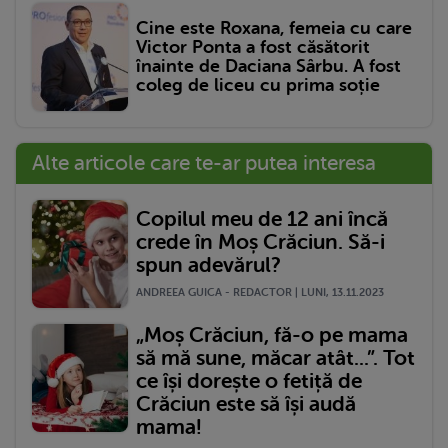
Cine este Roxana, femeia cu care
Victor Ponta a fost căsătorit
înainte de Daciana Sârbu. A fost
coleg de liceu cu prima soție
Alte articole care te-ar putea interesa
Copilul meu de 12 ani încă
crede în Moș Crăciun. Să-i
spun adevărul?
ANDREEA GUICA - REDACTOR | LUNI, 13.11.2023
„Moș Crăciun, fă-o pe mama
să mă sune, măcar atât...”. Tot
ce își dorește o fetiță de
Crăciun este să își audă
mama!