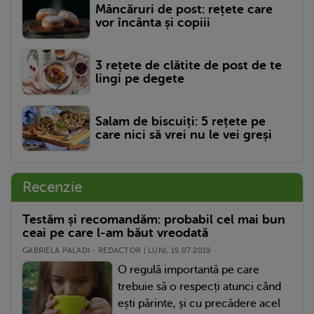
Mâncăruri de post: rețete care
vor încânta și copiii
3 rețete de clătite de post de te
lingi pe degete
Salam de biscuiți: 5 rețete pe
care nici să vrei nu le vei greși
Recenzie
Testăm și recomandăm: probabil cel mai bun
ceai pe care l-am băut vreodată
GABRIELA PALADI - REDACTOR | LUNI, 15.07.2019
O regulă importantă pe care
trebuie să o respecți atunci când
ești părinte, și cu precădere acel