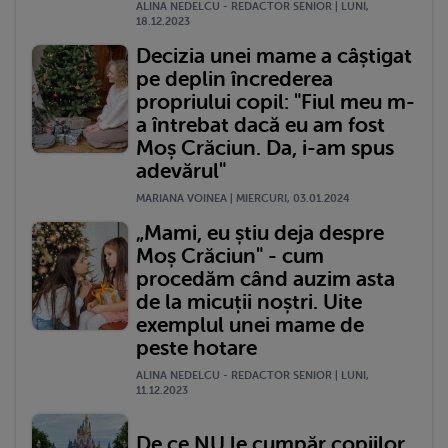
ALINA NEDELCU - REDACTOR SENIOR | LUNI,
18.12.2023
Decizia unei mame a câștigat
pe deplin încrederea
propriului copil: "Fiul meu m-
a întrebat dacă eu am fost
Moș Crăciun. Da, i-am spus
adevărul"
MARIANA VOINEA | MIERCURI, 03.01.2024
„Mami, eu știu deja despre
Moș Crăciun" - cum
procedăm când auzim asta
de la micuții noștri. Uite
exemplul unei mame de
peste hotare
ALINA NEDELCU - REDACTOR SENIOR | LUNI,
11.12.2023
De ce NU le cumpăr copiilor