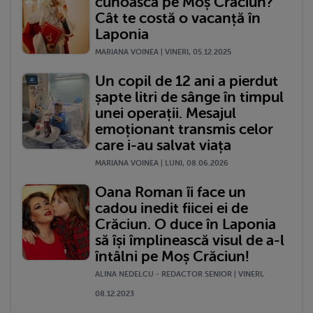
cunoască pe Moș Crăciun?
Cât te costă o vacanță în
Laponia
MARIANA VOINEA | VINERI, 05.12.2025
Un copil de 12 ani a pierdut
șapte litri de sânge în timpul
unei operații. Mesajul
emoționant transmis celor
care i-au salvat viața
MARIANA VOINEA | LUNI, 08.06.2026
Oana Roman îi face un
cadou inedit fiicei ei de
Crăciun. O duce în Laponia
să își împlinească visul de a-l
întâlni pe Moș Crăciun!
ALINA NEDELCU - REDACTOR SENIOR | VINERI,
08.12.2023