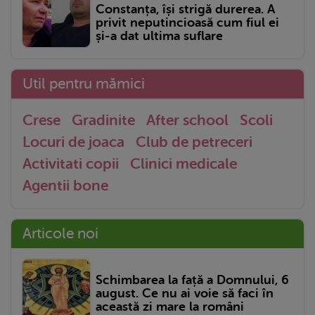
Constanța, își strigă durerea. A
privit neputincioasă cum fiul ei
și-a dat ultima suflare
Util pentru mămici
Crese
Gradinite
After school
Scoli
Locuri de joaca
Club de petreceri
Activitati copii
Clinici medicale
Agentii bone
Articole noi
Schimbarea la față a Domnului, 6
august. Ce nu ai voie să faci în
această zi mare la români