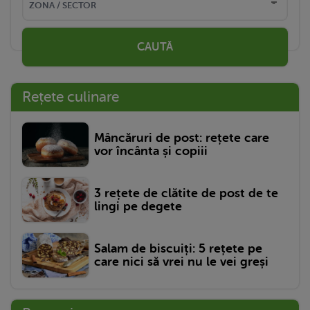
CAUTĂ
Rețete culinare
Mâncăruri de post: rețete care
vor încânta și copiii
3 rețete de clătite de post de te
lingi pe degete
Salam de biscuiți: 5 rețete pe
care nici să vrei nu le vei greși