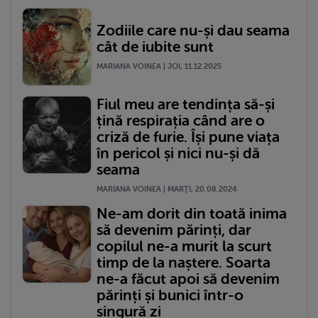
Zodiile care nu-și dau seama
cât de iubite sunt
MARIANA VOINEA | JOI, 11.12.2025
Fiul meu are tendința să-și
țină respirația când are o
criză de furie. Își pune viața
în pericol și nici nu-și dă
seama
MARIANA VOINEA | MARŢI, 20.08.2024
Ne-am dorit din toată inima
să devenim părinți, dar
copilul ne-a murit la scurt
timp de la naștere. Soarta
ne-a făcut apoi să devenim
părinți și bunici într-o
singură zi