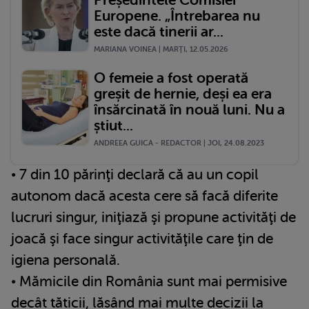
Europene. „Întrebarea nu
este dacă tinerii ar...
MARIANA VOINEA | MARŢI, 12.05.2026
O femeie a fost operată
greșit de hernie, deși ea era
însărcinată în nouă luni. Nu a
știut...
ANDREEA GUICA - REDACTOR | JOI, 24.08.2023
• 7 din 10 părinţi declară că au un copil
autonom dacă acesta cere să facă diferite
lucruri singur, iniţiază şi propune activităţi de
joacă şi face singur activităţile care ţin de
igiena personală.
• Mămicile din România sunt mai permisive
decât tăticii, lăsând mai multe decizii la