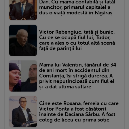
Dan. Cu mama contabilă și tatăl
muncitor, primarul capitalei a
dus o viață modestă în Făgăraș
Victor Rebengiuc, tată și bunic.
Cu ce se ocupă fiul lui, Tudor,
care a ales o cu totul altă scenă
față de părinții lui
Mama lui Valentin, tânărul de 34
de ani mort în accidentul din
Constanța, își strigă durerea. A
privit neputincioasă cum fiul ei
și-a dat ultima suflare
Cine este Roxana, femeia cu care
Victor Ponta a fost căsătorit
înainte de Daciana Sârbu. A fost
coleg de liceu cu prima soție