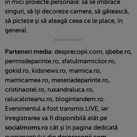
în mici proiecte personale: să se îmbrace
singuri, să îşi decoreze camera, să gătească,
să picteze şi să aleagă ceea ce le place, în
general.
Parteneri media:
desprecopii.com, qbebe.ro,
permisdeparinte.ro, sfatulmamicilor.ro,
gokid.ro, kidsnews.ro, mamica.ro,
mamicamea.ro, meseriadeparinte.ro,
cristinaotel.ro, ruxandraluca.ro,
ralucaloteanu.ro, blogintandem.ro.
Evenimentul a fost transmis LIVE, iar
înregistrarea va fi disponibilă atât pe
socialmoms.ro
cât şi în pagina dedicată
evenimentului din
desprecopii.com
.