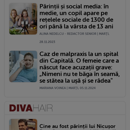
Părinții și social media: în
medie, un copil apare pe
rețelele sociale de 1300 de
ori până la vârsta de 13 ani
ALINA NEDELCU - REDACTOR SENIOR | MARŢI,
28.11.2023
Caz de malpraxis la un spital
din Capitală. O femeie care a
născut face acuzații grave:
„Nimeni nu te băga în seamă,
se stătea la ușă și se râdea"
MARIANA VOINEA | MARŢI, 05.11.2024
Cine au fost părinții lui Nicușor