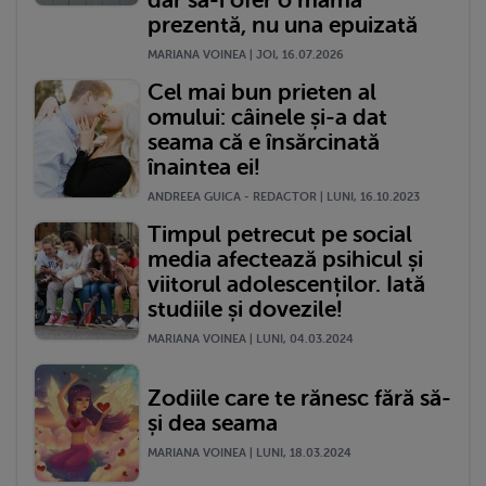
dar să-i ofer o mamă
prezentă, nu una epuizată
MARIANA VOINEA | JOI, 16.07.2026
Cel mai bun prieten al
omului: câinele și-a dat
seama că e însărcinată
înaintea ei!
ANDREEA GUICA - REDACTOR | LUNI, 16.10.2023
Timpul petrecut pe social
media afectează psihicul și
viitorul adolescenților. Iată
studiile și dovezile!
MARIANA VOINEA | LUNI, 04.03.2024
Zodiile care te rănesc fără să-
și dea seama
MARIANA VOINEA | LUNI, 18.03.2024