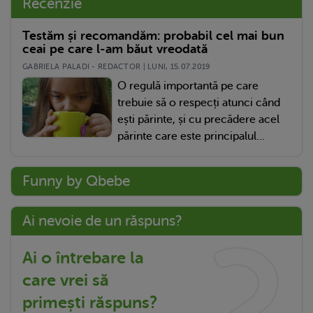
Recenzie
Testăm și recomandăm: probabil cel mai bun
ceai pe care l-am băut vreodată
GABRIELA PALADI - REDACTOR | LUNI, 15.07.2019
O regulă importantă pe care
trebuie să o respecți atunci când
ești părinte, și cu precădere acel
părinte care este principalul...
Funny by Qbebe
Ai nevoie de un răspuns?
Ai o întrebare la
care vrei să
primești răspuns?