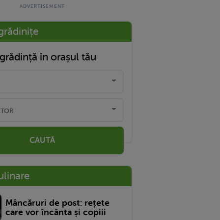
grădinițe
grădință în orașul tău
CAUTĂ
ulinare
Mâncăruri de post: rețete
care vor încânta și copiii