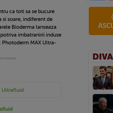
ntru ca toti sa se bucure
a si soare, indiferent de
oarele Bioderma lanseaza
potriva imbatranirii induse
e: Photoderm MAX Ultra-
Ultrafluid
fluid