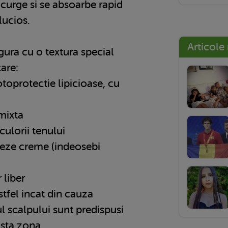
 curge si se absoarbe rapid
lucios.
Articole
gura cu o textura special
are:
toprotectie lipicioase, cu
mixta
ulorii tenului
izeze creme (indeosebi
 liber
stfel incat din cauza
l scalpului sunt predispusi
asta zona