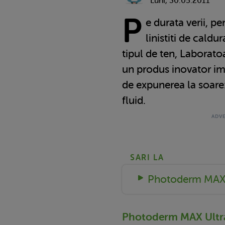
Luni, 30.05.2011
P
e durata verii, pe
linistiti de caldur
tipul de ten, Laborat
un produs inovator im
de expunerea la soar
fluid.
SARI LA
Photoderm MAX 
Photoderm MAX Ultra