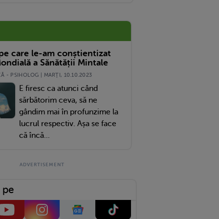
 pe care le-am conștientizat
ondială a Sănătății Mintale
 - PSIHOLOG | MARŢI, 10.10.2023
E firesc ca atunci când
sărbătorim ceva, să ne
gândim mai în profunzime la
lucrul respectiv. Așa se face
că încă...
 pe