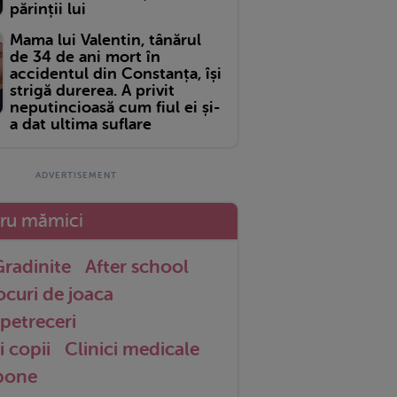
părinții lui
Mama lui Valentin, tânărul
de 34 de ani mort în
accidentul din Constanța, își
strigă durerea. A privit
neputincioasă cum fiul ei și-
a dat ultima suflare
tru mămici
radinite
After school
ocuri de joaca
petreceri
i copii
Clinici medicale
 bone