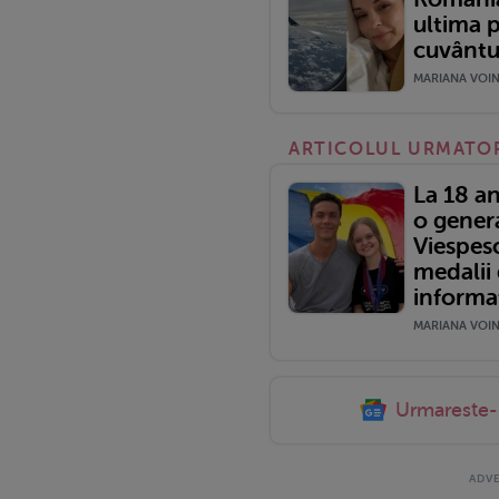
ultima p
cuvântu
MARIANA VOINE
ARTICOLUL URMATO
La 18 a
o genera
Viespes
medalii 
informa
MARIANA VOINE
Urmareste