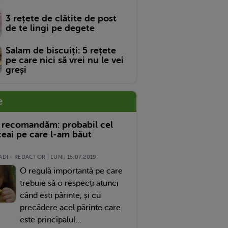
3 rețete de clătite de post
de te lingi pe degete
Salam de biscuiți: 5 rețete
pe care nici să vrei nu le vei
greși
e
 recomandăm: probabil cel
eai pe care l-am băut
DI - REDACTOR | LUNI, 15.07.2019
O regulă importantă pe care
trebuie să o respecți atunci
când ești părinte, și cu
precădere acel părinte care
este principalul...