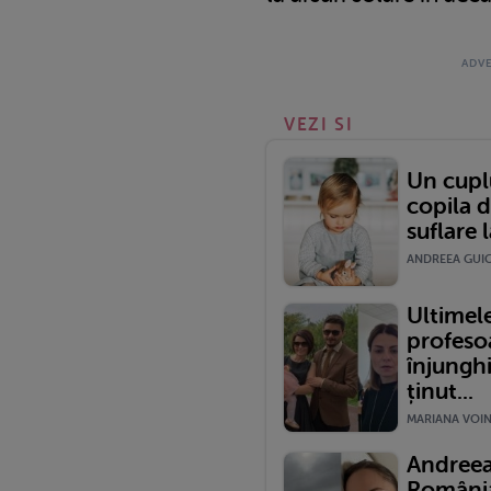
VEZI SI
Un cupl
copila d
suflare l
ANDREEA GUICA
Ultimele
profeso
înjunghi
ținut...
MARIANA VOINE
Andreea
România