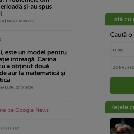
erioadă și-au spus
l
Listă cu 
A | MARŢI, 12.08.2025
Caută o 
R
ni, este un model pentru
ție întreagă. Carina
cu a obținut două
de aur la matematică și
tică
A | LUNI, 27.07.2026
Rețete c
-ne pe Google News