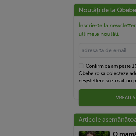
Noutăți de la Qbebe
Înscrie-te la newslette
ultimele noutăți.
Confirm ca am peste 16
Qbebe.ro sa colecteze adr
newslettere si e-mail-uri 
VREAU S
Articole asemănăto
O mamă 