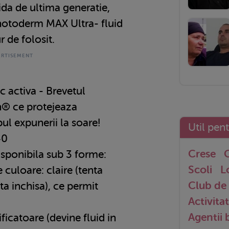
uida de ultima generatie,
hotoderm MAX Ultra- fluid
ur de folosit.
c activa - Brevetul
n® ce protejeaza
ul expunerii la soare!
Util pen
40
Crese
G
isponibila sub 3 forme:
Scoli
L
e culoare: claire (tenta
Club de 
ta inchisa), ce permit
Activitat
.
Agentii
ficatoare (devine fluid in