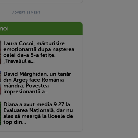
 noi
Laura Cosoi, mărturisire
emoționantă după nașterea
celei de-a 5-a fetițe.
„Travaliul a...
David Mărghidan, un tânăr
din Argeș face România
mândră. Povestea
impresionantă a...
Diana a avut media 9.27 la
Evaluarea Națională, dar nu
ales să meargă la liceele de
top din...