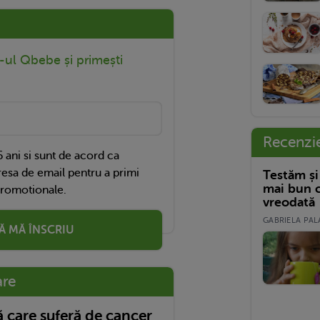
r-ul Qbebe și primești
Recenzi
 ani si sunt de acord ca
esa de email pentru a primi
Testăm și
mai bun c
promotionale.
vreodată
GABRIELA PALA
Ă MĂ ÎNSCRIU
are
care suferă de cancer