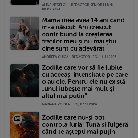
ALINA NEDELCU - REDACTOR SENIOR | LUNI,
09.09.2024
Mama mea avea 14 ani când
m-a născut. Am crescut
contribuind la creșterea
fraților meu și nu mai știu
cine sunt cu adevărat
ANDREEA GUICA - REDACTOR | JOI, 16.11.2023
Zodiile care vor să fie iubite
cu aceeași intensitate pe care
o au ele. Pentru ele nu există
„unul iubește mai mult și
altul mai puțin"
MARIANA VOINEA | JOI, 07.11.2024
Zodiile care nu-și pot
controla furia! Tună și fulgeră
când te aștepți mai puțin