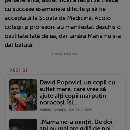
cu succese examenele dificile și să fie
acceptată la Școala de Medicină. Acolo
colegii și profesorii au manifestat deschis o
ostilitate față de ea, dar tânăra Maria nu s-a
dat bătută.
VEZI SI
David Popovici, un copil cu
suflet mare, care vrea să
ajute alți copii mai puțin
norocoși. Își...
MARIANA VOINEA | JOI, 03.10.2024
„Mama ne-a mințit. De doi
ani nu mai are grijă de noi".