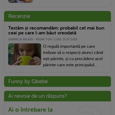
Recenzie
Testăm și recomandăm: probabil cel mai bun
ceai pe care l-am băut vreodată
GABRIELA PALADI - REDACTOR | LUNI, 15.07.2019
O regulă importantă pe care
trebuie să o respecți atunci când
ești părinte, și cu precădere acel
părinte care este principalul...
Funny by Qbebe
Ai nevoie de un răspuns?
Ai o întrebare la