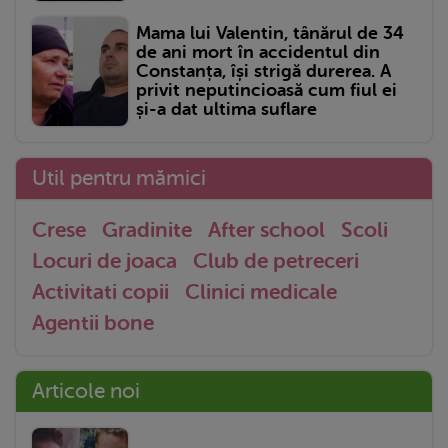
Mama lui Valentin, tânărul de 34
de ani mort în accidentul din
Constanța, își strigă durerea. A
privit neputincioasă cum fiul ei
și-a dat ultima suflare
Util pentru mămici
Crese
Gradinite
After school
Scoli
Locuri de joaca
Club de petreceri
Activitati copii
Clinici medicale
Agentii bone
Articole noi