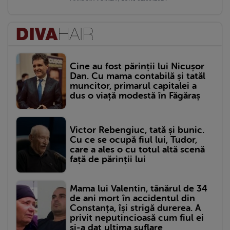
Cine au fost părinții lui Nicușor
Dan. Cu mama contabilă și tatăl
muncitor, primarul capitalei a
dus o viață modestă în Făgăraș
Victor Rebengiuc, tată și bunic.
Cu ce se ocupă fiul lui, Tudor,
care a ales o cu totul altă scenă
față de părinții lui
Mama lui Valentin, tânărul de 34
de ani mort în accidentul din
Constanța, își strigă durerea. A
privit neputincioasă cum fiul ei
și-a dat ultima suflare