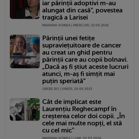
iar părinții adoptivi m-au
alungat din casă”, povestea
tragică a Larisei
MARIANA VOINEA | MIERCURI, 22.04.2026
Părinții unei fetițe
supraviețuitoare de cancer
au creat un ghid pentru
părinții care au copii bolnavi.
„Dacă aș fi știut aceste lucruri
atunci, m-aș fi simțit mai
puțin speriată”
QBEBE.RO | VINERI, 29.09.2023
Cât de implicat este
Laurențiu Reghecampf în
creșterea celor doi copii. „În
cele mai multe nopți, el stă
cu cel mic"
MARIANA VOINEA | LUNI, 02.09.2024