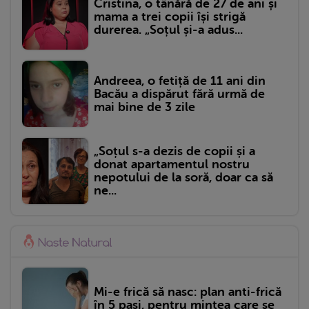
Cristina, o tânără de 27 de ani și
mama a trei copii își strigă
durerea. „Soțul și-a adus...
Andreea, o fetiță de 11 ani din
Bacău a dispărut fără urmă de
mai bine de 3 zile
„Soțul s-a dezis de copii și a
donat apartamentul nostru
nepotului de la soră, doar ca să
ne...
Mi-e frică să nasc: plan anti-frică
în 5 pași, pentru mintea care se