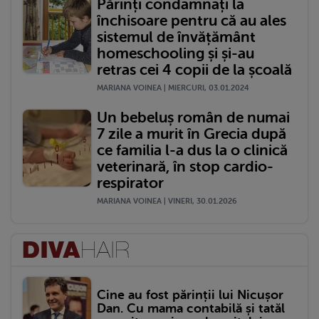
Părinți condamnați la
închisoare pentru că au ales
sistemul de învățământ
homeschooling și și-au
retras cei 4 copii de la școală
MARIANA VOINEA | MIERCURI, 03.01.2024
Un bebeluș român de numai
7 zile a murit în Grecia după
ce familia l-a dus la o clinică
veterinară, în stop cardio-
respirator
MARIANA VOINEA | VINERI, 30.01.2026
Cine au fost părinții lui Nicușor
Dan. Cu mama contabilă și tatăl