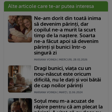
Alte articole care te-ar putea interesa
Ne-am dorit din toată inima
să devenim părinți, dar
copilul ne-a murit la scurt
timp de la naștere. Soarta
ne-a făcut apoi să devenim
părinți și bunici într-o
singură zi
MARIANA VOINEA | MIERCURI, 28.01.2026
Dragi bunici, viața cu un
nou-născut este oricum
dificilă, nu le dați și voi bătăi
de cap noilor părinți
MARIANA VOINEA | MARŢI, 11.06.2024
Soțul meu m-a acuzat de
răpire pentru că am plecat la