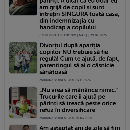
părinți. A uitat că eu doar eu
am grijă de copil și sunt
întrețin SINGURĂ toată casa,
din indemnizația cu
handicap a copilului
CONTRIBUTOR ANONIM | MARŢI, 29.07.2025
Divorțul după apariția
copiilor NU trebuie să fie
regulă! Cum te ajută, de fapt,
parentingul să ai o căsnicie
sănătoasă
MARIANA VOINEA | JOI, 23.11.2023
„Nu vrea să mănânce nimic.”
Trucurile care îi ajută pe
părinți să treacă peste orice
refuz în diversificare
MARIANA VOINEA | JOI, 26.03.2026
Am așteptat ani de zile să fim