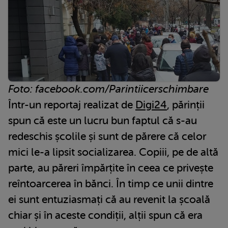
Foto: facebook.com/Parintiicerschimbare
Într-un reportaj realizat de
Digi24
, părinții
spun că este un lucru bun faptul că s-au
redeschis școlile și sunt de părere că celor
mici le-a lipsit socializarea. Copiii, pe de altă
parte, au păreri împărțite în ceea ce privește
reîntoarcerea în bănci. În timp ce unii dintre
ei sunt entuziasmați că au revenit la școală
chiar și în aceste condiții, alții spun că era