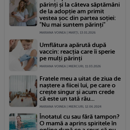
părinți și la câteva săptămâni
de la adopție am primit
vestea șoc din partea soției:
"Nu mai suntem părinți"
MARIANA VOINEA | MARŢI, 13.01.2026
Umflătura apărută după
vaccin: reacția care îi sperie
pe mulți părinți
MARIANA VOINEA | MIERCURI, 11.03.2026
Fratele meu a uitat de ziua de
naștere a fiicei lui, pe care o
crește singur și acum crede
că este un tată rău...
MARIANA VOINEA | MIERCURI, 12.06.2024
Înotatul cu sau fără tampon?
O mamă a aprins spiritele în
online după ce a spus că nu