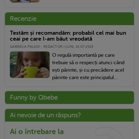
Recenzie
Testăm și recomandăm: probabil cel mai bun
ceai pe care l-am băut vreodată
GABRIELA PALADI - REDACTOR | LUNI, 15.07.2019
O regulă importantă pe care
trebuie să o respecți atunci când
ești părinte, și cu precădere acel
părinte care este principalul...
Funny by Qbebe
Ai nevoie de un răspuns?
Ai o întrebare la