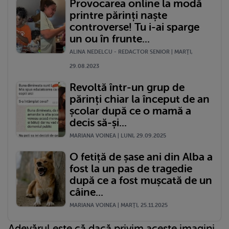
Provocarea online la modă
printre părinți naște
controverse! Tu i-ai sparge
un ou în frunte...
ALINA NEDELCU - REDACTOR SENIOR | MARŢI,
29.08.2023
Revoltă într-un grup de
părinți chiar la început de an
școlar după ce o mamă a
decis să-și...
MARIANA VOINEA | LUNI, 29.09.2025
O fetiță de șase ani din Alba a
fost la un pas de tragedie
după ce a fost mușcată de un
câine...
MARIANA VOINEA | MARŢI, 25.11.2025
Adevărul este că dacă privim aceste imagini,