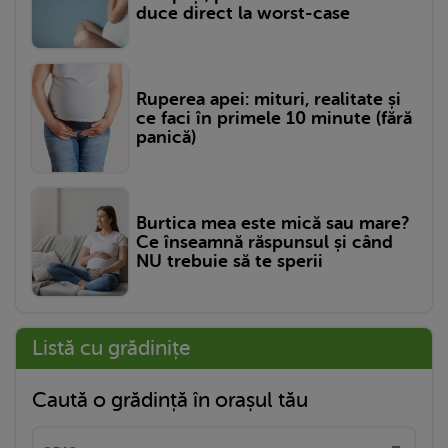
duce direct la worst-case
Ruperea apei: mituri, realitate și
ce faci în primele 10 minute (fără
panică)
Burtica mea este mică sau mare?
Ce înseamnă răspunsul și când
NU trebuie să te sperii
Listă cu grădinițe
Caută o grădință în orașul tău