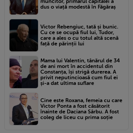
muncitor, primarul capitalei a
dus o viață modestă în Făgăraș
Victor Rebengiuc, tată și bunic.
Cu ce se ocupă fiul lui, Tudor,
care a ales o cu totul altă scenă
față de părinții lui
Mama lui Valentin, tânărul de 34
de ani mort în accidentul din
Constanța, își strigă durerea. A
privit neputincioasă cum fiul ei
și-a dat ultima suflare
Cine este Roxana, femeia cu care
Victor Ponta a fost căsătorit
înainte de Daciana Sârbu. A fost
coleg de liceu cu prima soție