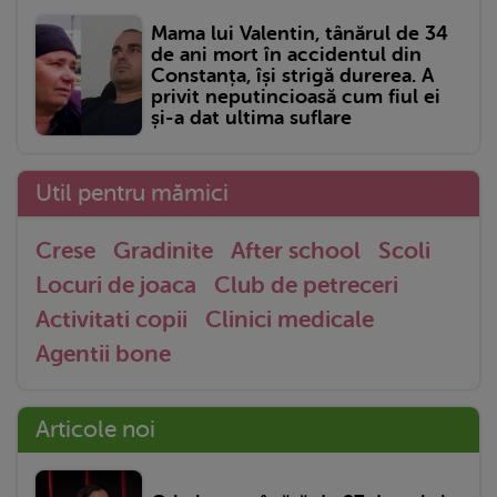
Mama lui Valentin, tânărul de 34
de ani mort în accidentul din
Constanța, își strigă durerea. A
privit neputincioasă cum fiul ei
și-a dat ultima suflare
Util pentru mămici
Crese
Gradinite
After school
Scoli
Locuri de joaca
Club de petreceri
Activitati copii
Clinici medicale
Agentii bone
Articole noi