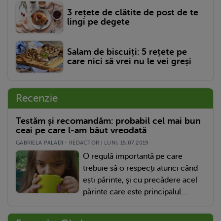
3 rețete de clătite de post de te
lingi pe degete
Salam de biscuiți: 5 rețete pe
care nici să vrei nu le vei greși
Recenzie
Testăm și recomandăm: probabil cel mai bun
ceai pe care l-am băut vreodată
GABRIELA PALADI - REDACTOR | LUNI, 15.07.2019
O regulă importantă pe care
trebuie să o respecți atunci când
ești părinte, și cu precădere acel
părinte care este principalul...