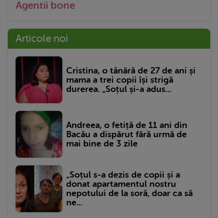
Agentii bone
Articole noi
Cristina, o tânără de 27 de ani și
mama a trei copii își strigă
durerea. „Soțul și-a adus...
Andreea, o fetiță de 11 ani din
Bacău a dispărut fără urmă de
mai bine de 3 zile
„Soțul s-a dezis de copii și a
donat apartamentul nostru
nepotului de la soră, doar ca să
ne...