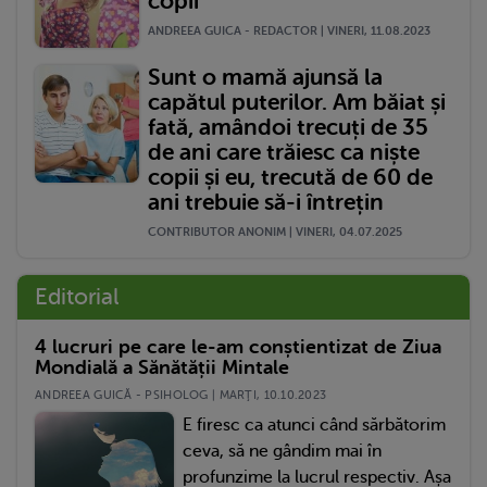
copii
ANDREEA GUICA - REDACTOR | VINERI, 11.08.2023
Sunt o mamă ajunsă la
capătul puterilor. Am băiat și
fată, amândoi trecuți de 35
de ani care trăiesc ca niște
copii și eu, trecută de 60 de
ani trebuie să-i întrețin
CONTRIBUTOR ANONIM | VINERI, 04.07.2025
Editorial
4 lucruri pe care le-am conștientizat de Ziua
Mondială a Sănătății Mintale
ANDREEA GUICĂ - PSIHOLOG | MARŢI, 10.10.2023
E firesc ca atunci când sărbătorim
ceva, să ne gândim mai în
profunzime la lucrul respectiv. Așa