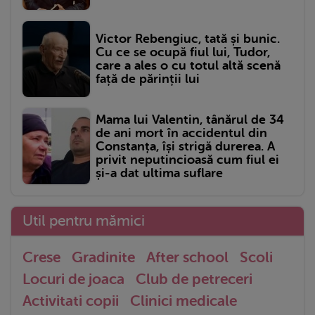
Victor Rebengiuc, tată și bunic.
Cu ce se ocupă fiul lui, Tudor,
care a ales o cu totul altă scenă
față de părinții lui
Mama lui Valentin, tânărul de 34
de ani mort în accidentul din
Constanța, își strigă durerea. A
privit neputincioasă cum fiul ei
și-a dat ultima suflare
Util pentru mămici
Crese
Gradinite
After school
Scoli
Locuri de joaca
Club de petreceri
Activitati copii
Clinici medicale