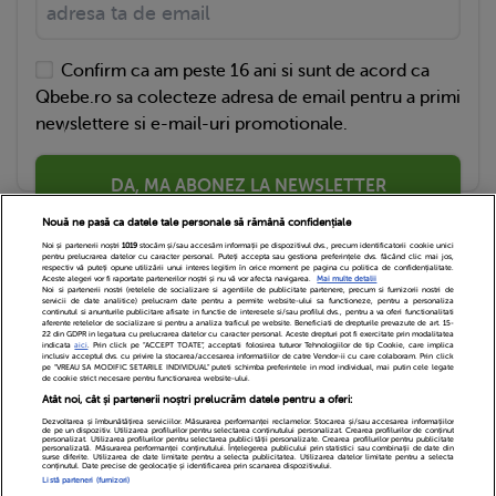
Confirm ca am peste 16 ani si sunt de acord ca
Qbebe.ro sa colecteze adresa de email pentru a primi
newslettere si e-mail-uri promotionale.
DA, MA ABONEZ LA NEWSLETTER
Nouă ne pasă ca datele tale personale să rămână confidențiale
Noi și partenerii noștri
1019
stocăm și/sau accesăm informații pe dispozitivul dvs., precum identificatorii cookie unici
pentru prelucrarea datelor cu caracter personal. Puteți accepta sau gestiona preferințele dvs. făcând clic mai jos,
respectiv vă puteți opune utilizării unui interes legitim în orice moment pe pagina cu politica de confidențialitate.
Aceste alegeri vor fi raportate partenerilor noștri și nu vă vor afecta navigarea.
Mai multe detalii
Noi si partenerii nostri (retelele de socializare si agentiile de publicitate partenere, precum si furnizorii nostri de
servicii de date analitice) prelucram date pentru a permite website-ului sa functioneze, pentru a personaliza
continutul si anunturile publicitare afisate in functie de interesele si/sau profilul dvs., pentru a va oferi functionalitati
aferente retelelor de socializare si pentru a analiza traficul pe website. Beneficiati de drepturile prevazute de art. 15-
22 din GDPR in legatura cu prelucrarea datelor cu caracter personal. Aceste drepturi pot fi exercitate prin modalitatea
indicata
aici
. Prin click pe “ACCEPT TOATE”, acceptati folosirea tuturor Tehnologiilor de tip Cookie, care implica
inclusiv acceptul dvs. cu privire la stocarea/accesarea informatiilor de catre Vendor-ii cu care colaboram. Prin click
Echipa Editoriala
Newsletter
Contact
pe “VREAU SA MODIFIC SETARILE INDIVIDUAL” puteti schimba preferintele in mod individual, mai putin cele legate
de cookie strict necesare pentru functionarea website-ului.
Atât noi, cât și partenerii noștri prelucrăm datele pentru a oferi:
Cariere
Cookies
Politica de confidentialitate
Dezvoltarea și îmbunătățirea serviciilor. Măsurarea performanței reclamelor. Stocarea și/sau accesarea informațiilor
de pe un dispozitiv. Utilizarea profilurilor pentru selectarea conținutului personalizat. Crearea profilurilor de conținut
DivaHair Cosmetics
Despre noi
personalizat. Utilizarea profilurilor pentru selectarea publicității personalizate. Crearea profilurilor pentru publicitate
personalizată. Măsurarea performanței conținutului. Înțelegerea publicului prin statistici sau combinații de date din
surse diferite. Utilizarea de date limitate pentru a selecta publicitatea. Utilizarea datelor limitate pentru a selecta
conținutul. Date precise de geolocație și identificarea prin scanarea dispozitivului.
Termeni si conditii
Setari Cookies
Listă parteneri (furnizori)