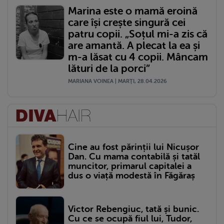
Marina este o mamă eroină
care își crește singură cei
patru copii. „Soțul mi-a zis că
are amantă. A plecat la ea și
m-a lăsat cu 4 copii. Mâncam
lături de la porci”
MARIANA VOINEA | MARŢI, 28.04.2026
Cine au fost părinții lui Nicușor
Dan. Cu mama contabilă și tatăl
muncitor, primarul capitalei a
dus o viață modestă în Făgăraș
Victor Rebengiuc, tată și bunic.
Cu ce se ocupă fiul lui, Tudor,