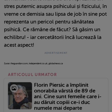
stres puternic asupra psihicului și fizicului, în
vreme ce demisia sau lipsa de job în sine pot
reprezenta un pericol pentru sănătatea
psihică. Ce rămâne de făcut? Să găsim un
echilibru! - iar cercetătorii încă lucrează la
acest aspect!
Surse: theguardian.com, independent.co.uk, globalnews.ca
ARTICOLUL URMATOR
Florin Piersic a împlinit
onorabila vârstă de 89 de
ani. Cine sunt femeile care i-
au dăruit copiii ce-i duc
numele mai departe