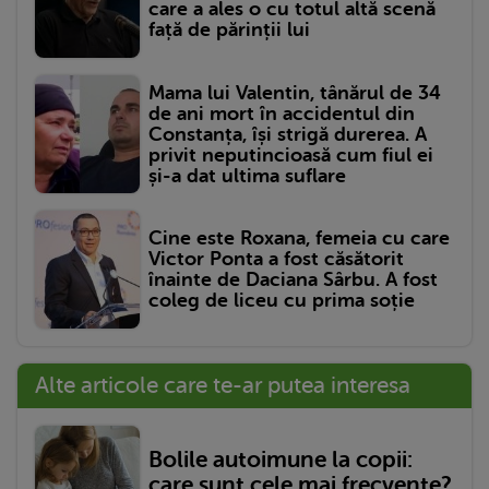
care a ales o cu totul altă scenă
față de părinții lui
Mama lui Valentin, tânărul de 34
de ani mort în accidentul din
Constanța, își strigă durerea. A
privit neputincioasă cum fiul ei
și-a dat ultima suflare
Cine este Roxana, femeia cu care
Victor Ponta a fost căsătorit
înainte de Daciana Sârbu. A fost
coleg de liceu cu prima soție
Alte articole care te-ar putea interesa
Bolile autoimune la copii:
care sunt cele mai frecvente?