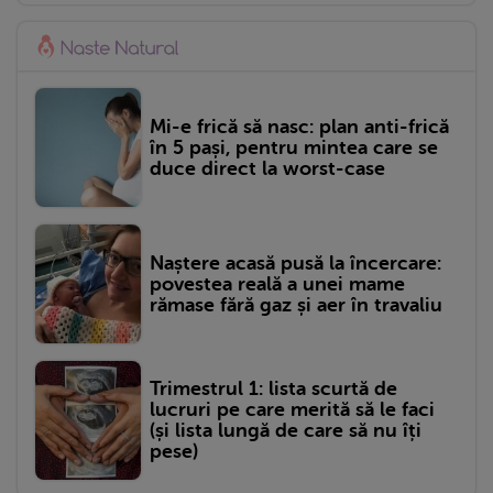
Mi-e frică să nasc: plan anti-frică
în 5 pași, pentru mintea care se
duce direct la worst-case
Naștere acasă pusă la încercare:
povestea reală a unei mame
rămase fără gaz și aer în travaliu
Trimestrul 1: lista scurtă de
lucruri pe care merită să le faci
(și lista lungă de care să nu îți
pese)