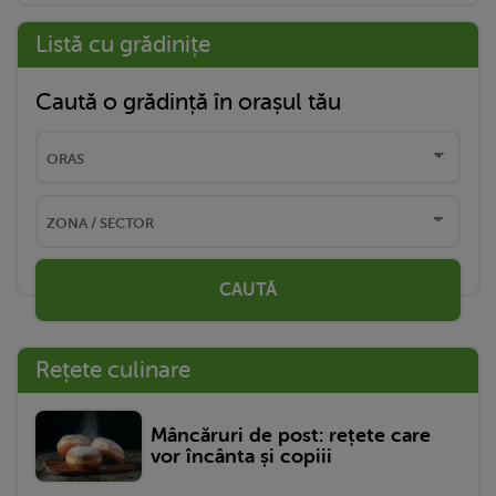
Listă cu grădinițe
Caută o grădință în orașul tău
CAUTĂ
Rețete culinare
Mâncăruri de post: rețete care
vor încânta și copiii