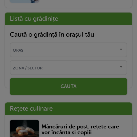
Listă cu grădinițe
Caută o grădință în orașul tău
CAUTĂ
Rețete culinare
Mâncăruri de post: rețete care
vor încânta și copiii