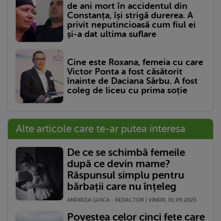
de ani mort în accidentul din
Constanța, își strigă durerea. A
privit neputincioasă cum fiul ei
și-a dat ultima suflare
Cine este Roxana, femeia cu care
Victor Ponta a fost căsătorit
înainte de Daciana Sârbu. A fost
coleg de liceu cu prima soție
Alte articole care te-ar putea interesa
De ce se schimbă femeile
după ce devin mame?
Răspunsul simplu pentru
bărbații care nu înțeleg
ANDREEA GUICA - REDACTOR | VINERI, 01.09.2023
Povestea celor cinci fete care