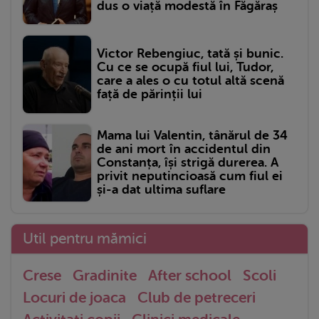
dus o viață modestă în Făgăraș
Victor Rebengiuc, tată și bunic.
Cu ce se ocupă fiul lui, Tudor,
care a ales o cu totul altă scenă
față de părinții lui
Mama lui Valentin, tânărul de 34
de ani mort în accidentul din
Constanța, își strigă durerea. A
privit neputincioasă cum fiul ei
și-a dat ultima suflare
Util pentru mămici
Crese
Gradinite
After school
Scoli
Locuri de joaca
Club de petreceri