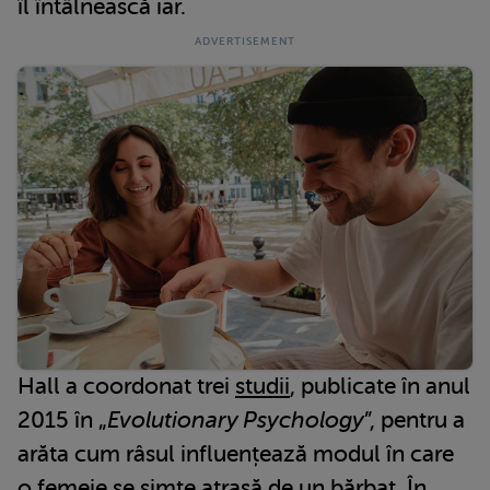
îl întâlnească iar.
Hall a coordonat trei
studii
, publicate în anul
2015 în „
Evolutionary Psychology
”, pentru a
arăta cum râsul influențează modul în care
o femeie se simte atrasă de un bărbat. În