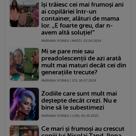
își trăiesc cei mai frumoși ani
ai copilăriei într-un
container, alături de mama
lor. „E foarte greu, dar n-
avem altă soluție!”
MARIANA VOINEA | MARŢI, 02.04.2024
Mi se pare mie sau
preadolescenții de azi arată
mult mai maturi decât cei din
generațiile trecute?
MARIANA VOINEA | JOI, 18.07.2024
Zodiile care sunt mult mai
deștepte decât crezi. Nu e
bine să le subestimezi
MARIANA VOINEA | LUNI, 06.10.2025
Ce mari și frumoși au crescut
copiii lui Nicolai Tand. Ilona