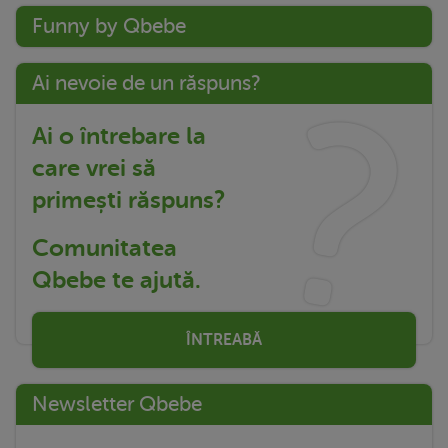
Funny by Qbebe
Ai nevoie de un răspuns?
Ai o întrebare la
care vrei să
primești răspuns?
Comunitatea
Qbebe te ajută.
ÎNTREABĂ
Newsletter Qbebe