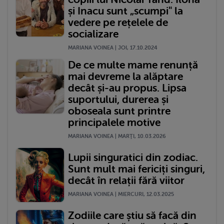
și Inacu sunt „scumpi" la
vedere pe rețelele de
socializare
MARIANA VOINEA | JOI, 17.10.2024
De ce multe mame renunță
mai devreme la alăptare
decât și-au propus. Lipsa
suportului, durerea și
oboseala sunt printre
principalele motive
MARIANA VOINEA | MARŢI, 10.03.2026
Lupii singuratici din zodiac.
Sunt mult mai fericiți singuri,
decât în relații fără viitor
MARIANA VOINEA | MIERCURI, 12.03.2025
Zodiile care știu să facă din