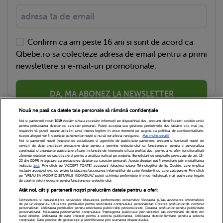
Confirm ca am peste 16 ani si sunt de acord ca
Qbebe.ro sa colecteze adresa de email pentru a primi
newslettere si e-mail-uri promotionale.
DA, MA ABONEZ LA NEWSLETTER
Nouă ne pasă ca datele tale personale să rămână confidențiale
Noi și partenerii noștri
1019
stocăm și/sau accesăm informații pe dispozitivul dvs., precum identificatorii cookie unici
pentru prelucrarea datelor cu caracter personal. Puteți accepta sau gestiona preferințele dvs. făcând clic mai jos,
respectiv vă puteți opune utilizării unui interes legitim în orice moment pe pagina cu politica de confidențialitate.
Aceste alegeri vor fi raportate partenerilor noștri și nu vă vor afecta navigarea.
Mai multe detalii
Noi si partenerii nostri (retelele de socializare si agentiile de publicitate partenere, precum si furnizorii nostri de
servicii de date analitice) prelucram date pentru a permite website-ului sa functioneze, pentru a personaliza
continutul si anunturile publicitare afisate in functie de interesele si/sau profilul dvs., pentru a va oferi functionalitati
aferente retelelor de socializare si pentru a analiza traficul pe website. Beneficiati de drepturile prevazute de art. 15-
22 din GDPR in legatura cu prelucrarea datelor cu caracter personal. Aceste drepturi pot fi exercitate prin modalitatea
indicata
aici
. Prin click pe “ACCEPT TOATE”, acceptati folosirea tuturor Tehnologiilor de tip Cookie, care implica
inclusiv acceptul dvs. cu privire la stocarea/accesarea informatiilor de catre Vendor-ii cu care colaboram. Prin click
Echipa Editoriala
Newsletter
Contact
pe “VREAU SA MODIFIC SETARILE INDIVIDUAL” puteti schimba preferintele in mod individual, mai putin cele legate
de cookie strict necesare pentru functionarea website-ului.
Atât noi, cât și partenerii noștri prelucrăm datele pentru a oferi:
Cariere
Cookies
Politica de confidentialitate
Dezvoltarea și îmbunătățirea serviciilor. Măsurarea performanței reclamelor. Stocarea și/sau accesarea informațiilor
de pe un dispozitiv. Utilizarea profilurilor pentru selectarea conținutului personalizat. Crearea profilurilor de conținut
DivaHair Cosmetics
Despre noi
personalizat. Utilizarea profilurilor pentru selectarea publicității personalizate. Crearea profilurilor pentru publicitate
personalizată. Măsurarea performanței conținutului. Înțelegerea publicului prin statistici sau combinații de date din
surse diferite. Utilizarea de date limitate pentru a selecta publicitatea. Utilizarea datelor limitate pentru a selecta
conținutul. Date precise de geolocație și identificarea prin scanarea dispozitivului.