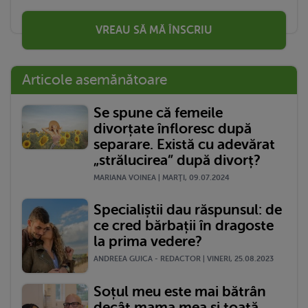
VREAU SĂ MĂ ÎNSCRIU
Articole asemănătoare
Se spune că femeile
divorțate înfloresc după
separare. Există cu adevărat
„strălucirea” după divorț?
MARIANA VOINEA | MARŢI, 09.07.2024
Specialiștii dau răspunsul: de
ce cred bărbații în dragoste
la prima vedere?
ANDREEA GUICA - REDACTOR | VINERI, 25.08.2023
Soțul meu este mai bătrân
decât mama mea și toată