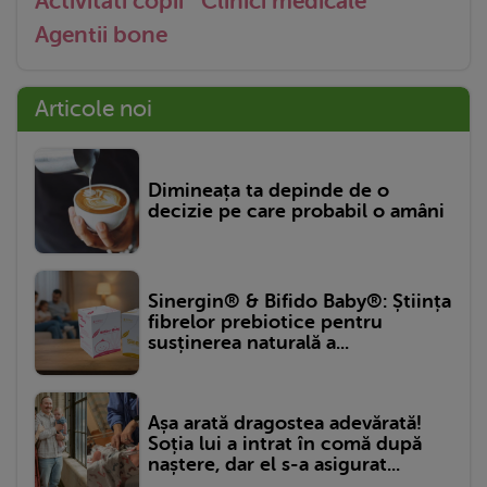
Activitati copii
Clinici medicale
Agentii bone
Articole noi
Dimineața ta depinde de o
decizie pe care probabil o amâni
Sinergin® & Bifido Baby®: Știința
fibrelor prebiotice pentru
susținerea naturală a...
Așa arată dragostea adevărată!
Soția lui a intrat în comă după
naștere, dar el s-a asigurat...