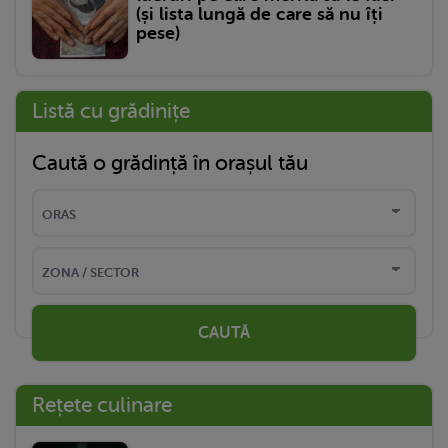
(și lista lungă de care să nu îți
pese)
Listă cu grădinițe
Caută o grădință în orașul tău
CAUTĂ
Rețete culinare