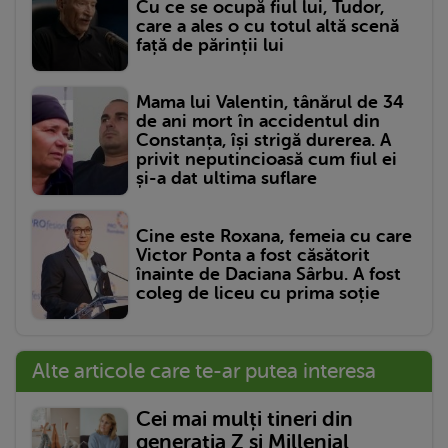
Cu ce se ocupă fiul lui, Tudor,
care a ales o cu totul altă scenă
față de părinții lui
Mama lui Valentin, tânărul de 34
de ani mort în accidentul din
Constanța, își strigă durerea. A
privit neputincioasă cum fiul ei
și-a dat ultima suflare
Cine este Roxana, femeia cu care
Victor Ponta a fost căsătorit
înainte de Daciana Sârbu. A fost
coleg de liceu cu prima soție
Alte articole care te-ar putea interesa
Cei mai mulți tineri din
generația Z și Millenial