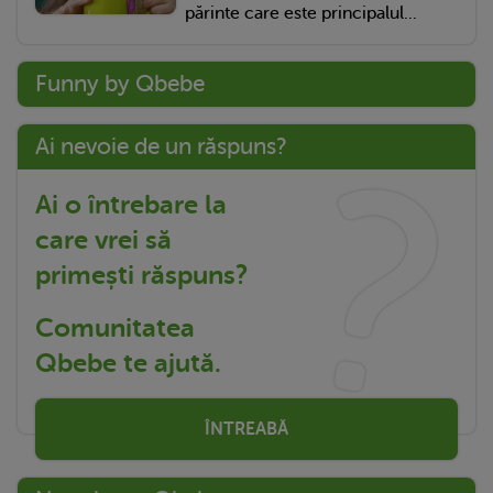
părinte care este principalul...
Funny by Qbebe
Ai nevoie de un răspuns?
Ai o întrebare la
care vrei să
primești răspuns?
Comunitatea
Qbebe te ajută.
ÎNTREABĂ