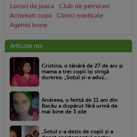
Locuri de joaca
Club de petreceri
Activitati copii
Clinici medicale
Agentii bone
Articole noi
Cristina, o tânără de 27 de ani și
mama a trei copii își strigă
durerea. „Soțul și-a adus...
Andreea, o fetiță de 11 ani din
Bacău a dispărut fără urmă de
mai bine de 3 zile
„Soțul s-a dezis de copii și a