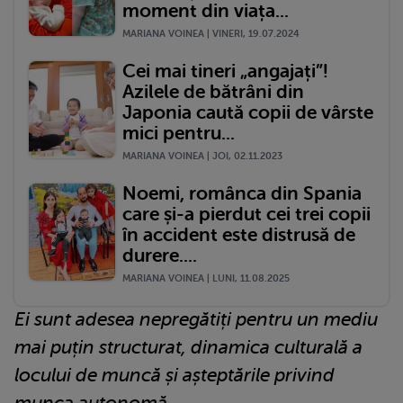
moment din viața...
MARIANA VOINEA | VINERI, 19.07.2024
Cei mai tineri „angajați”!
Azilele de bătrâni din
Japonia caută copii de vârste
mici pentru...
MARIANA VOINEA | JOI, 02.11.2023
Noemi, românca din Spania
care și-a pierdut cei trei copii
în accident este distrusă de
durere....
MARIANA VOINEA | LUNI, 11.08.2025
Ei sunt adesea nepregătiți pentru un mediu
mai puțin structurat, dinamica culturală a
locului de muncă și așteptările privind
munca autonomă.