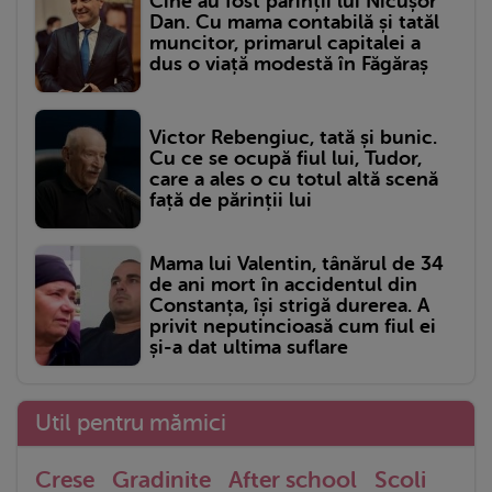
Cine au fost părinții lui Nicușor
Dan. Cu mama contabilă și tatăl
muncitor, primarul capitalei a
dus o viață modestă în Făgăraș
Victor Rebengiuc, tată și bunic.
Cu ce se ocupă fiul lui, Tudor,
care a ales o cu totul altă scenă
față de părinții lui
Mama lui Valentin, tânărul de 34
de ani mort în accidentul din
Constanța, își strigă durerea. A
privit neputincioasă cum fiul ei
și-a dat ultima suflare
Util pentru mămici
Crese
Gradinite
After school
Scoli