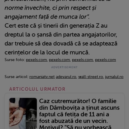
norme învechite, ci prin respect și
angajament față de munca lor”.
Cert este că și tinerii din generația Z au
dreptul la o șansă din partea angajatorilor,
dar trebuie să dea dovadă că se adaptează
cerințelor de la locul de muncă.
Surse foto:
pexels.com
,
pexels.com
,
pexels.com
,
pexels.com
Surse articol:
romaniatv.net
adevarul.ro
,
wall-street.ro
,
jurnalul.ro
ARTICOLUL URMATOR
Caz cutremurător! O familie
din Dâmbovița a ținut ascuns
faptul că fetița de 11 ani a
fost abuzată de un vecin.
Motivul? "Să nu vorbească