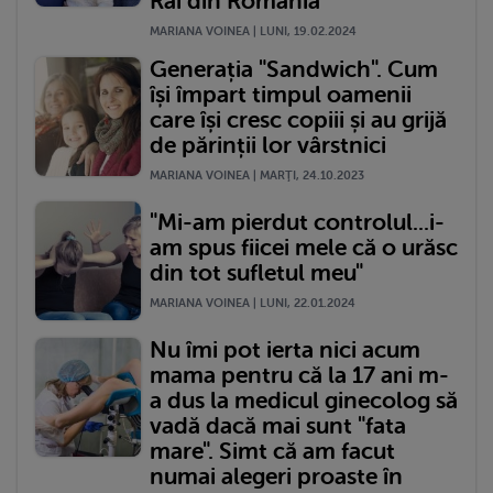
Rai din România
MARIANA VOINEA | LUNI, 19.02.2024
Generația "Sandwich". Cum
își împart timpul oamenii
care își cresc copiii și au grijă
de părinții lor vârstnici
MARIANA VOINEA | MARŢI, 24.10.2023
"Mi-am pierdut controlul...i-
am spus fiicei mele că o urăsc
din tot sufletul meu"
MARIANA VOINEA | LUNI, 22.01.2024
Nu îmi pot ierta nici acum
mama pentru că la 17 ani m-
a dus la medicul ginecolog să
vadă dacă mai sunt "fata
mare". Simt că am facut
numai alegeri proaste în