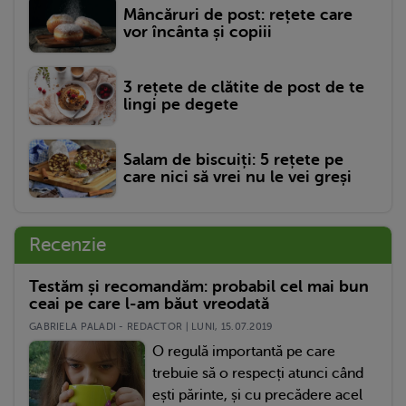
Mâncăruri de post: rețete care
vor încânta și copiii
3 rețete de clătite de post de te
lingi pe degete
Salam de biscuiți: 5 rețete pe
care nici să vrei nu le vei greși
Recenzie
Testăm și recomandăm: probabil cel mai bun
ceai pe care l-am băut vreodată
GABRIELA PALADI - REDACTOR | LUNI, 15.07.2019
O regulă importantă pe care
trebuie să o respecți atunci când
ești părinte, și cu precădere acel