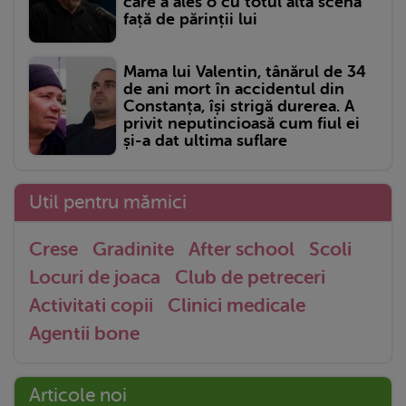
care a ales o cu totul altă scenă
față de părinții lui
Mama lui Valentin, tânărul de 34
de ani mort în accidentul din
Constanța, își strigă durerea. A
privit neputincioasă cum fiul ei
și-a dat ultima suflare
Util pentru mămici
Crese
Gradinite
After school
Scoli
Locuri de joaca
Club de petreceri
Activitati copii
Clinici medicale
Agentii bone
Articole noi