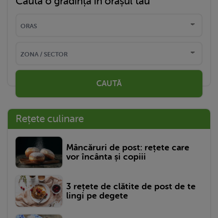
Caută o grădință în orașul tău
CAUTĂ
Rețete culinare
Mâncăruri de post: rețete care
vor încânta și copiii
3 rețete de clătite de post de te
lingi pe degete