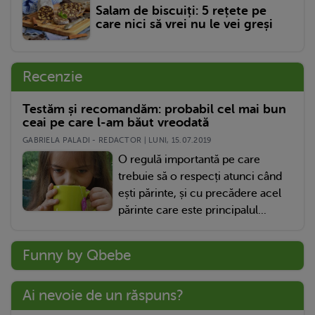
Salam de biscuiți: 5 rețete pe
care nici să vrei nu le vei greși
Recenzie
Testăm și recomandăm: probabil cel mai bun
ceai pe care l-am băut vreodată
GABRIELA PALADI - REDACTOR | LUNI, 15.07.2019
O regulă importantă pe care
trebuie să o respecți atunci când
ești părinte, și cu precădere acel
părinte care este principalul...
Funny by Qbebe
Ai nevoie de un răspuns?