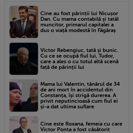
Cine au fost părinții lui Nicușor
Dan. Cu mama contabilă și tatăl
muncitor, primarul capitalei a
dus o viață modestă în Făgăraș
Victor Rebengiuc, tată și bunic.
Cu ce se ocupă fiul lui, Tudor,
care a ales o cu totul altă scenă
față de părinții lui
Mama lui Valentin, tânărul de 34
de ani mort în accidentul din
Constanța, își strigă durerea. A
privit neputincioasă cum fiul ei
și-a dat ultima suflare
Cine este Roxana, femeia cu care
Victor Ponta a fost căsătorit