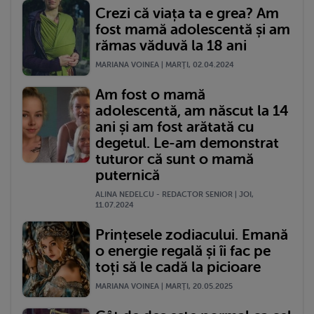
Crezi că viața ta e grea? Am
fost mamă adolescentă și am
rămas văduvă la 18 ani
MARIANA VOINEA | MARŢI, 02.04.2024
Am fost o mamă
adolescentă, am născut la 14
ani și am fost arătată cu
degetul. Le-am demonstrat
tuturor că sunt o mamă
puternică
ALINA NEDELCU - REDACTOR SENIOR | JOI,
11.07.2024
Prințesele zodiacului. Emană
o energie regală și îi fac pe
toți să le cadă la picioare
MARIANA VOINEA | MARŢI, 20.05.2025