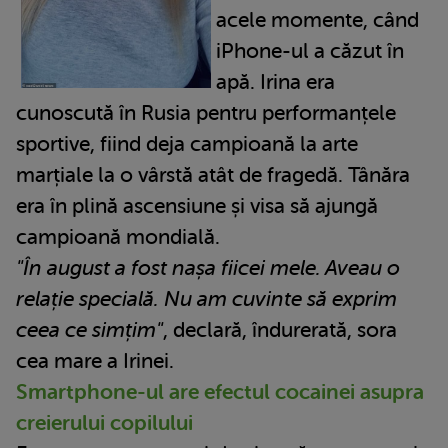
acele momente, când
iPhone-ul a căzut în
apă. Irina era
cunoscută în Rusia pentru performanțele
sportive, fiind deja campioană la arte
marțiale la o vârstă atât de fragedă. Tânăra
era în plină ascensiune și visa să ajungă
campioană mondială.
"În august a fost nașa fiicei mele. Aveau o
relație specială. Nu am cuvinte să exprim
ceea ce simțim"
, declară, îndurerată, sora
cea mare a Irinei.
Smartphone-ul are efectul cocainei asupra
creierului copilului