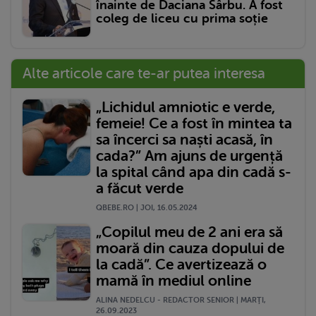
înainte de Daciana Sârbu. A fost
coleg de liceu cu prima soție
Alte articole care te-ar putea interesa
„Lichidul amniotic e verde,
femeie! Ce a fost în mintea ta
sa încerci sa naști acasă, în
cada?” Am ajuns de urgență
la spital când apa din cadă s-
a făcut verde
QBEBE.RO | JOI, 16.05.2024
„Copilul meu de 2 ani era să
moară din cauza dopului de
la cadă”. Ce avertizează o
mamă în mediul online
ALINA NEDELCU - REDACTOR SENIOR | MARŢI,
26.09.2023