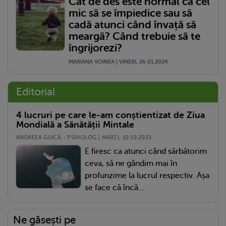
Cât de des este normal ca cel
mic să se împiedice sau să
cadă atunci când învață să
meargă? Când trebuie să te
îngrijorezi?
MARIANA VOINEA | VINERI, 26.01.2024
Editorial
4 lucruri pe care le-am conștientizat de Ziua
Mondială a Sănătății Mintale
ANDREEA GUICĂ - PSIHOLOG | MARŢI, 10.10.2023
E firesc ca atunci când sărbătorim
ceva, să ne gândim mai în
profunzime la lucrul respectiv. Așa
se face că încă...
Ne găsești pe