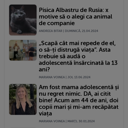
Pisica Albastru de Rusia: x
motive să o alegi ca animal
de companie
ANDREEA BITAR | DUMINICĂ, 21.04.2024
„Scapă cât mai repede de el,
o să-ți distrugă viața”. Asta
trebuie să audă o
adolescentă însărcinată la 13
ani?
MARIANA VOINEA | JOI, 13.06.2024
Am fost mama adolescentă și
nu regret nimic. DA, ai citit
bine! Acum am 44 de ani, doi
copii mari și mi-am recăpătat
viața
MARIANA VOINEA | MARŢI, 30.01.2024