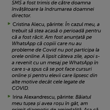
SMS a fost trimis de către doamna
învățătoare la îndrumarea doamnei
director.
Cristina Alecu, părinte:
În cazul meu, a
trebuit să stea acasă o perioadă pentru
că a fost răcit. Am fost anunțată pe
WhatsApp că copiii care nu au
probleme de Covid nu pot participa la
orele online. A lipsit
câteva zile, apoi s-
a revenit cu un mesaj pe WhatsApp în
care s-a spus că se pot face cursuri
online și pentru elevii care lipsesc din
alte motive decât cele legate de
COVID.
Irina Alexandrescu, părinte:
Băiatul
meu tușea și avea roșu în gât, am
primit diagnotic de amigdalită. Așa că