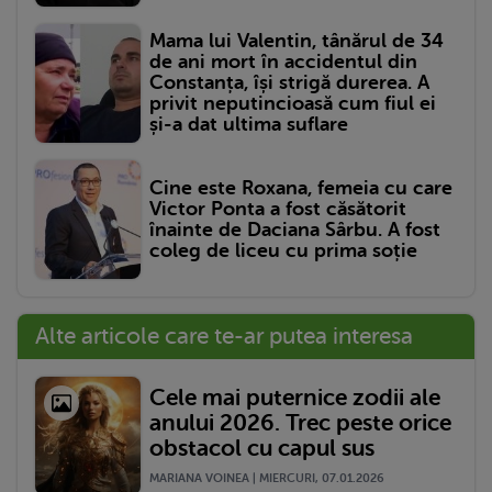
Mama lui Valentin, tânărul de 34
de ani mort în accidentul din
Constanța, își strigă durerea. A
privit neputincioasă cum fiul ei
și-a dat ultima suflare
Cine este Roxana, femeia cu care
Victor Ponta a fost căsătorit
înainte de Daciana Sârbu. A fost
coleg de liceu cu prima soție
Alte articole care te-ar putea interesa
Cele mai puternice zodii ale
anului 2026. Trec peste orice
obstacol cu capul sus
MARIANA VOINEA | MIERCURI, 07.01.2026