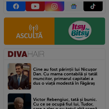
Cine au fost părinții lui Nicușor
Dan. Cu mama contabilă și tatăl
muncitor, primarul capitalei a
dus o viață modestă în Făgăraș
Victor Rebengiuc, tată și bunic.
Cu ce se ocupă fiul lui, Tudor,
care a ales o cu totul altă scenă