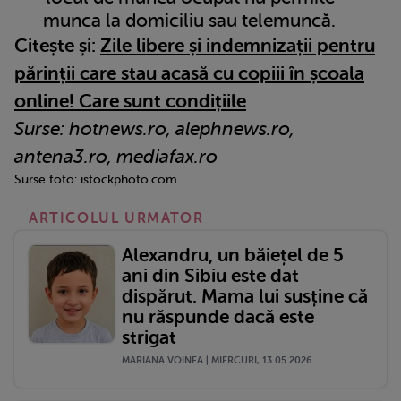
munca la domiciliu sau telemuncă.
Citește și:
Zile libere și indemnizații pentru
părinții care stau acasă cu copiii în școala
online! Care sunt condițiile
Surse: hotnews.ro, alephnews.ro,
antena3.ro, mediafax.ro
Surse foto: istockphoto.com
ARTICOLUL URMATOR
Alexandru, un băiețel de 5
ani din Sibiu este dat
dispărut. Mama lui susține că
nu răspunde dacă este
strigat
MARIANA VOINEA | MIERCURI, 13.05.2026