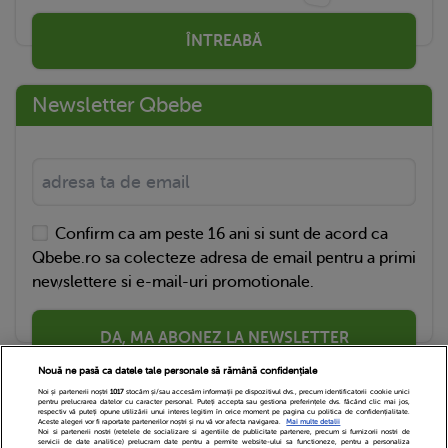
ÎNTREABĂ
Newsletter Qbebe
Confirm ca am peste 16 ani si sunt de acord ca
Qbebe.ro sa colecteze adresa de email pentru a primi
newslettere si e-mail-uri promotionale.
DA, MA ABONEZ LA NEWSLETTER
Nouă ne pasă ca datele tale personale să rămână confidențiale
Noi și partenerii noștri
1017
stocăm și/sau accesăm informații pe dispozitivul dvs., precum identificatorii cookie unici
pentru prelucrarea datelor cu caracter personal. Puteți accepta sau gestiona preferințele dvs. făcând clic mai jos,
respectiv vă puteți opune utilizării unui interes legitim în orice moment pe pagina cu politica de confidențialitate.
Aceste alegeri vor fi raportate partenerilor noștri și nu vă vor afecta navigarea.
Mai multe detalii
Noi si partenerii nostri (retelele de socializare si agentiile de publicitate partenere, precum si furnizorii nostri de
servicii de date analitice) prelucram date pentru a permite website-ului sa functioneze, pentru a personaliza