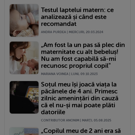
Testul laptelui matern: ce
analizează și când este
recomandat
ANDRA PURDEA | MIERCURI, 20.03.2024
„Am fost la un pas să plec din
maternitate cu alt bebeluș!
Nu am fost capabilă să-mi
recunosc propriul copil"
MARIANA VOINEA | LUNI, 09.10.2023
Soțul meu își joacă viața la
păcănele de 4 ani. Primesc
zilnic amenințări din cauză
că el nu-și mai poate plăti
datoriile
CONTRIBUTOR ANONIM | MARŢI, 05.08.2025
„Copilul meu de 2 ani era să