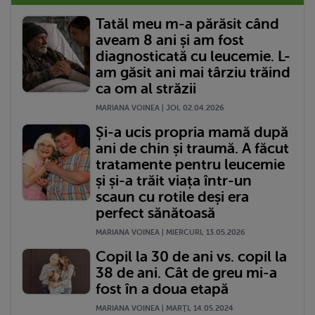
Tatăl meu m-a părăsit când
aveam 8 ani și am fost
diagnosticată cu leucemie. L-
am găsit ani mai târziu trăind
ca om al străzii
MARIANA VOINEA | JOI, 02.04.2026
Și-a ucis propria mamă după
ani de chin și traumă. A făcut
tratamente pentru leucemie
și și-a trăit viața într-un
scaun cu rotile deși era
perfect sănătoasă
MARIANA VOINEA | MIERCURI, 13.05.2026
Copil la 30 de ani vs. copil la
38 de ani. Cât de greu mi-a
fost în a doua etapă
MARIANA VOINEA | MARŢI, 14.05.2024