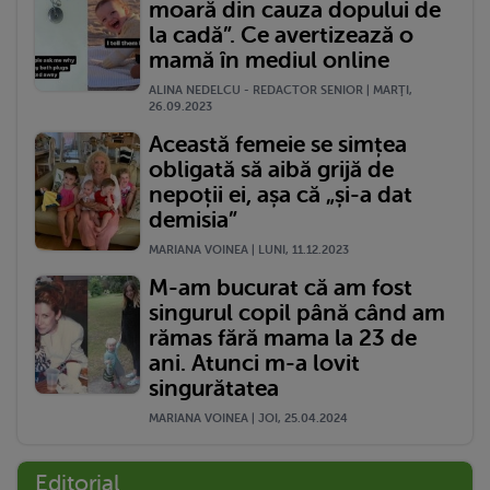
moară din cauza dopului de
la cadă”. Ce avertizează o
mamă în mediul online
ALINA NEDELCU - REDACTOR SENIOR | MARŢI,
26.09.2023
Această femeie se simțea
obligată să aibă grijă de
nepoții ei, așa că „și-a dat
demisia”
MARIANA VOINEA | LUNI, 11.12.2023
M-am bucurat că am fost
singurul copil până când am
rămas fără mama la 23 de
ani. Atunci m-a lovit
singurătatea
MARIANA VOINEA | JOI, 25.04.2024
Editorial