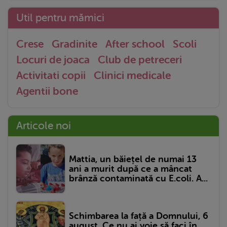
Util pentru mămici
Crese
Gradinite
After school
Scoli
Locuri de joaca
Club de petreceri
Activitati copii
Clinici medicale
Agentii bone
Articole noi
Mattia, un băiețel de numai 13
ani a murit după ce a mâncat
brânză contaminată cu E.coli. A...
Schimbarea la față a Domnului, 6
august. Ce nu ai voie să faci în