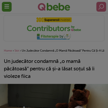
Home
›
Stiri
›
Un Judecător Condamnă „o Mamă Păcătoasă” Pentru Că Și-A Lăsat So
Un judecător condamnă „o mamă
păcătoasă” pentru că și-a lăsat soțul să îi
violeze fiica