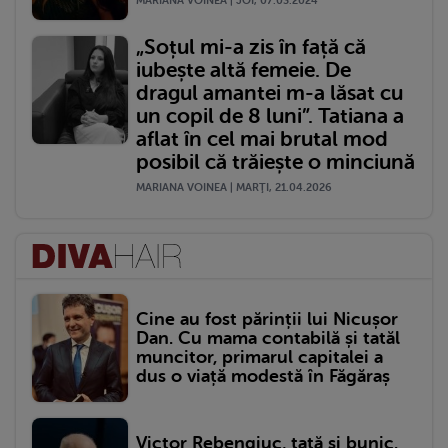
MARIANA VOINEA | JOI, 07.03.2024
„Soțul mi-a zis în față că
iubește altă femeie. De
dragul amantei m-a lăsat cu
un copil de 8 luni”. Tatiana a
aflat în cel mai brutal mod
posibil că trăiește o minciună
MARIANA VOINEA | MARŢI, 21.04.2026
Cine au fost părinții lui Nicușor
Dan. Cu mama contabilă și tatăl
muncitor, primarul capitalei a
dus o viață modestă în Făgăraș
Victor Rebengiuc, tată și bunic.