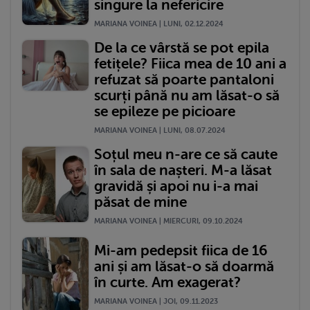
singure la nefericire
MARIANA VOINEA | LUNI, 02.12.2024
De la ce vârstă se pot epila
fetițele? Fiica mea de 10 ani a
refuzat să poarte pantaloni
scurți până nu am lăsat-o să
se epileze pe picioare
MARIANA VOINEA | LUNI, 08.07.2024
Soțul meu n-are ce să caute
în sala de nașteri. M-a lăsat
gravidă și apoi nu i-a mai
păsat de mine
MARIANA VOINEA | MIERCURI, 09.10.2024
Mi-am pedepsit fiica de 16
ani și am lăsat-o să doarmă
în curte. Am exagerat?
MARIANA VOINEA | JOI, 09.11.2023