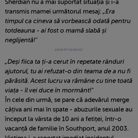
Sherdian nu a mai suportat situația și i-a
transmis mamei următorul mesaj:
„Era
timpul ca cineva să vorbească odată pentru
totdeauna - ai fost o mamă slabă și
neglijentă!"
„Deși fiica ta ți-a cerut în repetate rânduri
ajutorul, tu ai refuzat-o din teama de a nu fi
părăsită. Acest lucru va rămâne cu tine toată
viața - îl vei duce în mormânt!"
În cele din urmă, se pare că adevărul merge
câțiva ani mai în spate - abuzurile sexuale au
început la vârsta de 10 ani a fetiței, într-o
vacanță de familie în Southport, anul 2003.
Victima i-a raportat imediat incidentul