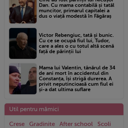
Dan. Cu mama contabilă și tatăl
muncitor, primarul capitalei a
dus o viață modestă în Făgăraș
Victor Rebengiuc, tată și bunic.
Cu ce se ocupă fiul lui, Tudor,
care a ales o cu totul altă scenă
față de părinții lui
Mama lui Valentin, tânărul de 34
de ani mort în accidentul din
Constanța, își strigă durerea. A
privit neputincioasă cum fiul ei
și-a dat ultima suflare
Util pentru mămici
Crese
Gradinite
After school
Scoli