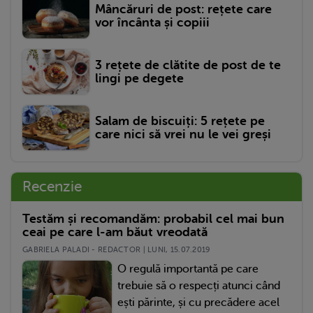
Mâncăruri de post: rețete care
vor încânta și copiii
3 rețete de clătite de post de te
lingi pe degete
Salam de biscuiți: 5 rețete pe
care nici să vrei nu le vei greși
Recenzie
Testăm și recomandăm: probabil cel mai bun
ceai pe care l-am băut vreodată
GABRIELA PALADI - REDACTOR | LUNI, 15.07.2019
O regulă importantă pe care
trebuie să o respecți atunci când
ești părinte, și cu precădere acel