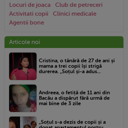
Locuri de joaca
Club de petreceri
Activitati copii
Clinici medicale
Agentii bone
Articole noi
Cristina, o tânără de 27 de ani și
mama a trei copii își strigă
durerea. „Soțul și-a adus...
Andreea, o fetiță de 11 ani din
Bacău a dispărut fără urmă de
mai bine de 3 zile
„Soțul s-a dezis de copii și a
donat apartamentul nostru