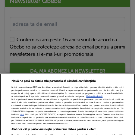
Newsletter Qbebe
Confirm ca am peste 16 ani si sunt de acord ca
Qbebe.ro sa colecteze adresa de email pentru a primi
newslettere si e-mail-uri promotionale.
DA, MA ABONEZ LA NEWSLETTER
Nouă ne pasă ca datele tale personale să rămână confidențiale
Noi și partenerii noștri
1019
stocăm și/sau accesăm informații pe dispozitivul dvs., precum identificatorii cookie unici
pentru prelucrarea datelor cu caracter personal. Puteți accepta sau gestiona preferințele dvs. făcând clic mai jos,
respectiv vă puteți opune utilizării unui interes legitim în orice moment pe pagina cu politica de confidențialitate.
Aceste alegeri vor fi raportate partenerilor noștri și nu vă vor afecta navigarea.
Mai multe detalii
Noi si partenerii nostri (retelele de socializare si agentiile de publicitate partenere, precum si furnizorii nostri de
servicii de date analitice) prelucram date pentru a permite website-ului sa functioneze, pentru a personaliza
continutul si anunturile publicitare afisate in functie de interesele si/sau profilul dvs., pentru a va oferi functionalitati
aferente retelelor de socializare si pentru a analiza traficul pe website. Beneficiati de drepturile prevazute de art. 15-
22 din GDPR in legatura cu prelucrarea datelor cu caracter personal. Aceste drepturi pot fi exercitate prin modalitatea
indicata
aici
. Prin click pe “ACCEPT TOATE”, acceptati folosirea tuturor Tehnologiilor de tip Cookie, care implica
inclusiv acceptul dvs. cu privire la stocarea/accesarea informatiilor de catre Vendor-ii cu care colaboram. Prin click
Echipa Editoriala
Newsletter
Contact
pe “VREAU SA MODIFIC SETARILE INDIVIDUAL” puteti schimba preferintele in mod individual, mai putin cele legate
de cookie strict necesare pentru functionarea website-ului.
Atât noi, cât și partenerii noștri prelucrăm datele pentru a oferi:
Cariere
Cookies
Politica de confidentialitate