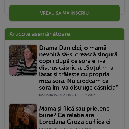
VREAU SĂ MĂ ÎNSCRIU
Articole asemănătoare
Drama Danielei, o mamă
nevoită să-și crească singură
copiii după ce sora ei i-a
distrus căsnicia. „Soțul m-a
lăsat și trăiește cu propria
mea soră. Nu credeam că
sora îmi va distruge căsnicia”
MARIANA VOINEA | MARŢI, 10.02.2026
Mama și fiică sau prietene
bune? Ce relație are
Loredana Groza cu fiica ei