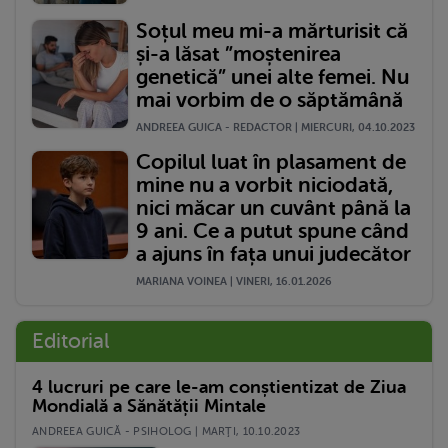
Soțul meu mi-a mărturisit că
și-a lăsat ”moștenirea
genetică” unei alte femei. Nu
mai vorbim de o săptămână
ANDREEA GUICA - REDACTOR | MIERCURI, 04.10.2023
Copilul luat în plasament de
mine nu a vorbit niciodată,
nici măcar un cuvânt până la
9 ani. Ce a putut spune când
a ajuns în fața unui judecător
MARIANA VOINEA | VINERI, 16.01.2026
Editorial
4 lucruri pe care le-am conștientizat de Ziua
Mondială a Sănătății Mintale
ANDREEA GUICĂ - PSIHOLOG | MARŢI, 10.10.2023