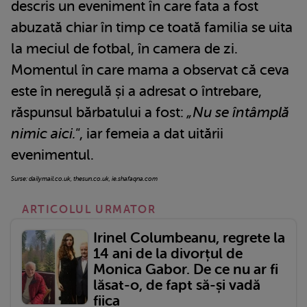
descris un eveniment în care fata a fost
abuzată chiar în timp ce toată familia se uita
la meciul de fotbal, în camera de zi.
Momentul în care mama a observat că ceva
este în neregulă și a adresat o întrebare,
răspunsul bărbatului a fost:
„Nu se întâmplă
nimic aici."
, iar femeia a dat uitării
evenimentul.
Surse: dailymail.co.uk, thesun.co.uk,
ie.shafaqna.com
ARTICOLUL URMATOR
Irinel Columbeanu, regrete la
14 ani de la divorțul de
Monica Gabor. De ce nu ar fi
lăsat-o, de fapt să-și vadă
fiica