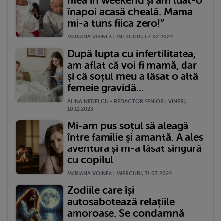
mea în weekend și am luat-o
înapoi acasă cheală. Mama
mi-a tuns fiica zero!”
MARIANA VOINEA | MIERCURI, 07.02.2024
După lupta cu infertilitatea,
am aflat că voi fi mamă, dar
și că soțul meu a lăsat o altă
femeie gravidă...
ALINA NEDELCU - REDACTOR SENIOR | VINERI,
10.11.2023
Mi-am pus soțul să aleagă
între familie și amantă. A ales
aventura și m-a lăsat singură
cu copilul
MARIANA VOINEA | MIERCURI, 31.07.2024
Zodiile care își
autosabotează relațiile
amoroase. Se condamnă