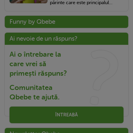
părinte care este principalul...
Funny by Qbebe
Ai nevoie de un răspuns?
Ai o întrebare la
care vrei să
primești răspuns?
Comunitatea
Qbebe te ajută.
ÎNTREABĂ