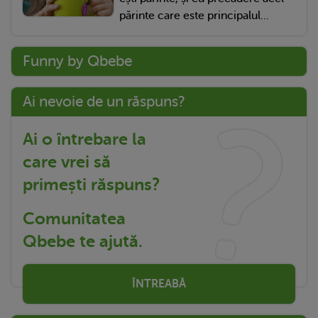
părinte care este principalul...
Funny by Qbebe
Ai nevoie de un răspuns?
Ai o întrebare la
care vrei să
primești răspuns?
Comunitatea
Qbebe te ajută.
ÎNTREABĂ