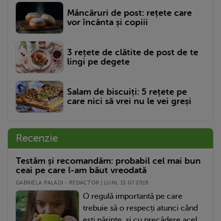
Mâncăruri de post: rețete care
vor încânta și copiii
3 rețete de clătite de post de te
lingi pe degete
Salam de biscuiți: 5 rețete pe
care nici să vrei nu le vei greși
Recenzie
Testăm și recomandăm: probabil cel mai bun
ceai pe care l-am băut vreodată
GABRIELA PALADI - REDACTOR | LUNI, 15.07.2019
O regulă importantă pe care
trebuie să o respecți atunci când
ești părinte, și cu precădere acel