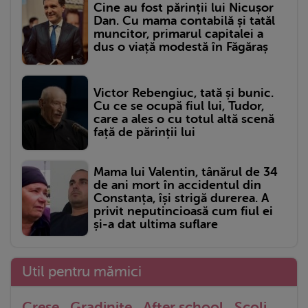
Cine au fost părinții lui Nicușor
Dan. Cu mama contabilă și tatăl
muncitor, primarul capitalei a
dus o viață modestă în Făgăraș
Victor Rebengiuc, tată și bunic.
Cu ce se ocupă fiul lui, Tudor,
care a ales o cu totul altă scenă
față de părinții lui
Mama lui Valentin, tânărul de 34
de ani mort în accidentul din
Constanța, își strigă durerea. A
privit neputincioasă cum fiul ei
și-a dat ultima suflare
Util pentru mămici
Crese
Gradinite
After school
Scoli