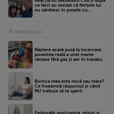
Reacția lui Alexandru Ciucu după
ce fanii au sesizat că fetițele lui
nu zâmbesc în pozele cu...
Naștere acasă pusă la încercare:
povestea reală a unei mame
rămase fără gaz și aer în travaliu
Burtica mea este mică sau mare?
Ce înseamnă răspunsul și când
NU trebuie să te sperii
Epidurală: pro/contra, mituri și