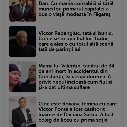
Dan. Cu mama contabilă și tatăl
muncitor, primarul capitalei a
dus o viață modestă în Făgăraș
Victor Rebengiuc, tată și bunic.
Cu ce se ocupă fiul lui, Tudor,
care a ales o cu totul altă scenă
față de părinții lui
Mama lui Valentin, tânărul de 34
de ani mort în accidentul din
Constanța, își strigă durerea. A
privit neputincioasă cum fiul ei
și-a dat ultima suflare
Cine este Roxana, femeia cu care
Victor Ponta a fost căsătorit
înainte de Daciana Sârbu. A fost
coleg de liceu cu prima soție