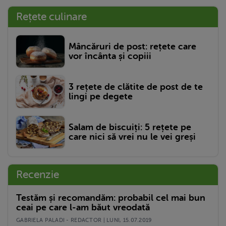
Rețete culinare
Mâncăruri de post: rețete care
vor încânta și copiii
3 rețete de clătite de post de te
lingi pe degete
Salam de biscuiți: 5 rețete pe
care nici să vrei nu le vei greși
Recenzie
Testăm și recomandăm: probabil cel mai bun
ceai pe care l-am băut vreodată
GABRIELA PALADI - REDACTOR | LUNI, 15.07.2019