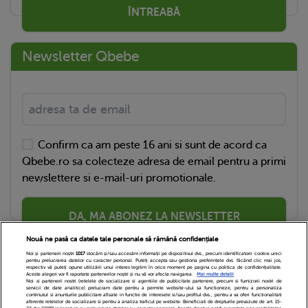
ÎNTREABĂ
Newsletter Qbebe
Confirm ca am peste 16 ani si sunt de acord ca
Qbebe.ro sa colecteze adresa de email pentru a primi
newslettere si e-mail-uri promotionale.
DA, MA ABONEZ LA NEWSLETTER
Nouă ne pasă ca datele tale personale să rămână confidențiale
Noi și partenerii noștri
1017
stocăm și/sau accesăm informații pe dispozitivul dvs., precum identificatorii cookie unici
pentru prelucrarea datelor cu caracter personal. Puteți accepta sau gestiona preferințele dvs. făcând clic mai jos,
respectiv vă puteți opune utilizării unui interes legitim în orice moment pe pagina cu politica de confidențialitate.
Aceste alegeri vor fi raportate partenerilor noștri și nu vă vor afecta navigarea.
Mai multe detalii
Noi si partenerii nostri (retelele de socializare si agentiile de publicitate partenere, precum si furnizorii nostri de
servicii de date analitice) prelucram date pentru a permite website-ului sa functioneze, pentru a personaliza
continutul si anunturile publicitare afisate in functie de interesele si/sau profilul dvs., pentru a va oferi functionalitati
aferente retelelor de socializare si pentru a analiza traficul pe website. Beneficiati de drepturile prevazute de art. 15-