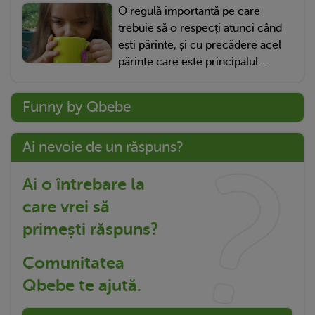
O regulă importantă pe care
trebuie să o respecți atunci când
ești părinte, și cu precădere acel
părinte care este principalul...
Funny by Qbebe
Ai nevoie de un răspuns?
Ai o întrebare la
care vrei să
primești răspuns?
Comunitatea
Qbebe te ajută.