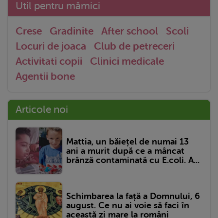
Util pentru mămici
Crese
Gradinite
After school
Scoli
Locuri de joaca
Club de petreceri
Activitati copii
Clinici medicale
Agentii bone
Articole noi
Mattia, un băiețel de numai 13
ani a murit după ce a mâncat
brânză contaminată cu E.coli. A...
Schimbarea la față a Domnului, 6
august. Ce nu ai voie să faci în
această zi mare la români