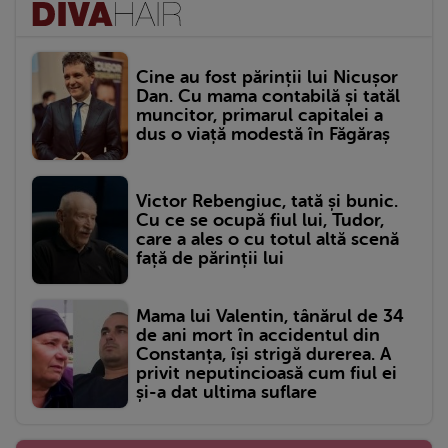
Cine au fost părinții lui Nicușor
Dan. Cu mama contabilă și tatăl
muncitor, primarul capitalei a
dus o viață modestă în Făgăraș
Victor Rebengiuc, tată și bunic.
Cu ce se ocupă fiul lui, Tudor,
care a ales o cu totul altă scenă
față de părinții lui
Mama lui Valentin, tânărul de 34
de ani mort în accidentul din
Constanța, își strigă durerea. A
privit neputincioasă cum fiul ei
și-a dat ultima suflare