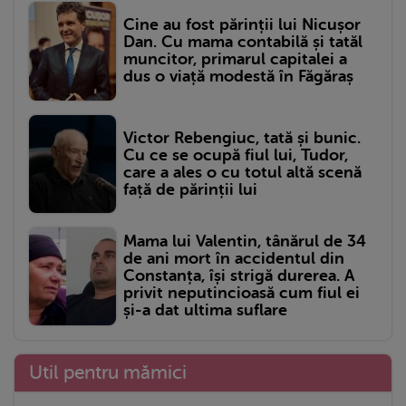
Cine au fost părinții lui Nicușor
Dan. Cu mama contabilă și tatăl
muncitor, primarul capitalei a
dus o viață modestă în Făgăraș
Victor Rebengiuc, tată și bunic.
Cu ce se ocupă fiul lui, Tudor,
care a ales o cu totul altă scenă
față de părinții lui
Mama lui Valentin, tânărul de 34
de ani mort în accidentul din
Constanța, își strigă durerea. A
privit neputincioasă cum fiul ei
și-a dat ultima suflare
Util pentru mămici