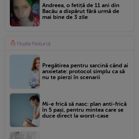
Andreea, o fetiță de 11 ani din
Bacău a dispărut fără urmă de
mai bine de 3 zile
Pregătirea pentru sarcină când ai
anxietate: protocol simplu ca să
nu te pierzi în scenarii
Mi-e frică să nasc: plan anti-frică
în 5 pași, pentru mintea care se
duce direct la worst-case