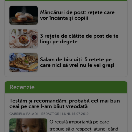
Mâncăruri de post: rețete care
vor încânta și copiii
3 rețete de clătite de post de te
lingi pe degete
Salam de biscuiți: 5 rețete pe
care nici să vrei nu le vei greși
Recenzie
Testăm și recomandăm: probabil cel mai bun
ceai pe care l-am băut vreodată
GABRIELA PALADI - REDACTOR | LUNI, 15.07.2019
O regulă importantă pe care
trebuie să o respecți atunci când