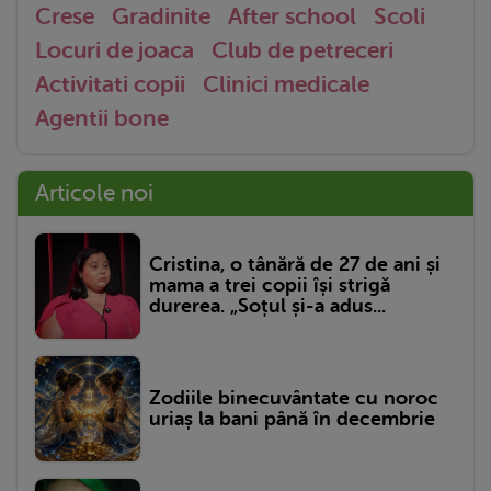
Crese
Gradinite
After school
Scoli
Locuri de joaca
Club de petreceri
Activitati copii
Clinici medicale
Agentii bone
Articole noi
Cristina, o tânără de 27 de ani și
mama a trei copii își strigă
durerea. „Soțul și-a adus...
Zodiile binecuvântate cu noroc
uriaș la bani până în decembrie