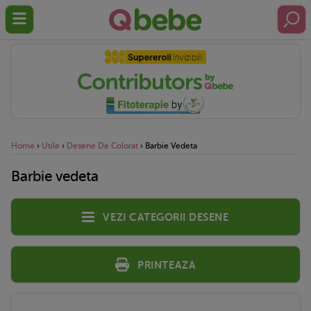
Home
›
Utile
›
Desene De Colorat
›
Barbie Vedeta
Barbie vedeta
Vezi categorii desene
Printeaza