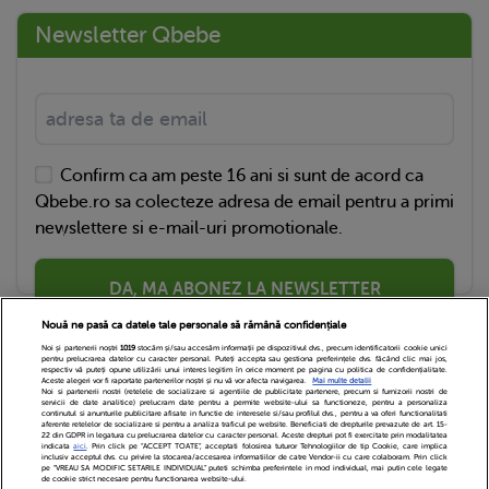
Newsletter Qbebe
Confirm ca am peste 16 ani si sunt de acord ca
Qbebe.ro sa colecteze adresa de email pentru a primi
newslettere si e-mail-uri promotionale.
DA, MA ABONEZ LA NEWSLETTER
Nouă ne pasă ca datele tale personale să rămână confidențiale
Noi și partenerii noștri
1019
stocăm și/sau accesăm informații pe dispozitivul dvs., precum identificatorii cookie unici
pentru prelucrarea datelor cu caracter personal. Puteți accepta sau gestiona preferințele dvs. făcând clic mai jos,
respectiv vă puteți opune utilizării unui interes legitim în orice moment pe pagina cu politica de confidențialitate.
Aceste alegeri vor fi raportate partenerilor noștri și nu vă vor afecta navigarea.
Mai multe detalii
Noi si partenerii nostri (retelele de socializare si agentiile de publicitate partenere, precum si furnizorii nostri de
servicii de date analitice) prelucram date pentru a permite website-ului sa functioneze, pentru a personaliza
continutul si anunturile publicitare afisate in functie de interesele si/sau profilul dvs., pentru a va oferi functionalitati
aferente retelelor de socializare si pentru a analiza traficul pe website. Beneficiati de drepturile prevazute de art. 15-
22 din GDPR in legatura cu prelucrarea datelor cu caracter personal. Aceste drepturi pot fi exercitate prin modalitatea
indicata
aici
. Prin click pe “ACCEPT TOATE”, acceptati folosirea tuturor Tehnologiilor de tip Cookie, care implica
inclusiv acceptul dvs. cu privire la stocarea/accesarea informatiilor de catre Vendor-ii cu care colaboram. Prin click
Echipa Editoriala
Newsletter
Contact
pe “VREAU SA MODIFIC SETARILE INDIVIDUAL” puteti schimba preferintele in mod individual, mai putin cele legate
de cookie strict necesare pentru functionarea website-ului.