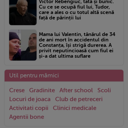
Victor Rebengiuc, tată și bunic.
Cu ce se ocupă fiul lui, Tudor,
care a ales o cu totul altă scenă
față de părinții lui
Mama lui Valentin, tânărul de 34
de ani mort în accidentul din
Constanța, își strigă durerea. A
privit neputincioasă cum fiul ei
și-a dat ultima suflare
Util pentru mămici
Crese
Gradinite
After school
Scoli
Locuri de joaca
Club de petreceri
Activitati copii
Clinici medicale
Agentii bone