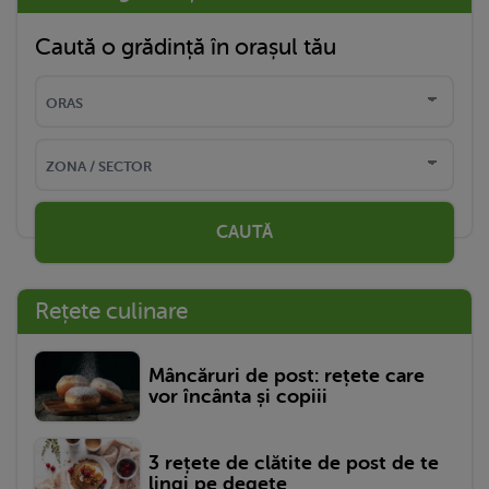
Caută o grădință în orașul tău
CAUTĂ
Rețete culinare
Mâncăruri de post: rețete care
vor încânta și copiii
3 rețete de clătite de post de te
lingi pe degete