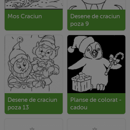
Mos Craciun
Desene de craciun
poza 9
Desene de craciun
Planse de colorat -
poza 13
cadou