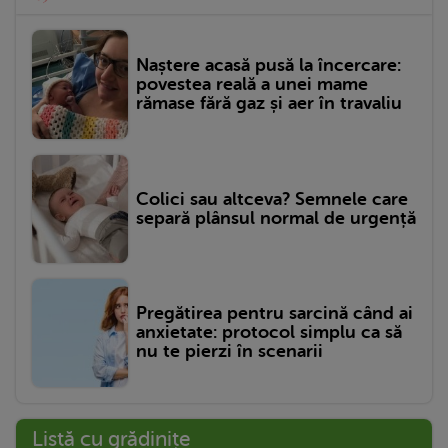
Naștere acasă pusă la încercare:
povestea reală a unei mame
rămase fără gaz și aer în travaliu
Colici sau altceva? Semnele care
separă plânsul normal de urgență
Pregătirea pentru sarcină când ai
anxietate: protocol simplu ca să
nu te pierzi în scenarii
Listă cu grădinițe