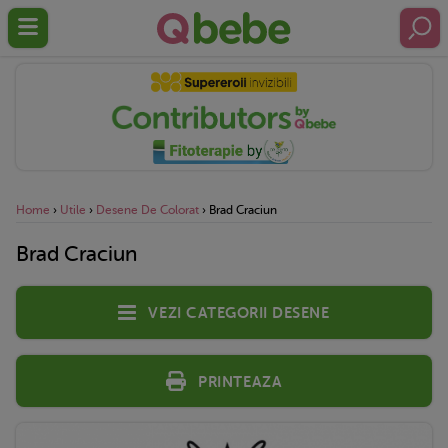
Home
›
Utile
›
Desene De Colorat
›
Brad Craciun
Brad Craciun
Vezi categorii desene
Printeaza