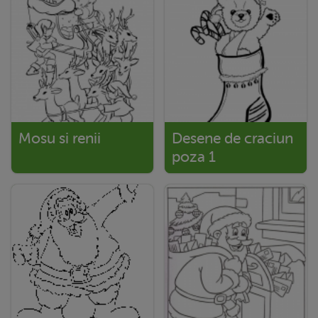
Mosu si renii
Desene de craciun
poza 1