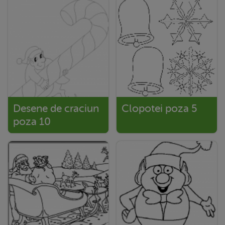
Desene de craciun
Clopotei poza 5
poza 10