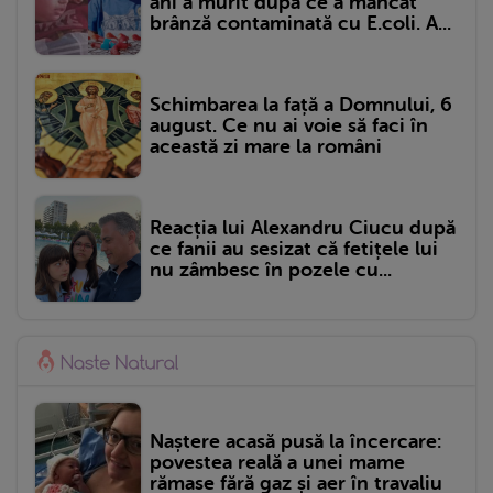
ani a murit după ce a mâncat
brânză contaminată cu E.coli. A...
Schimbarea la față a Domnului, 6
august. Ce nu ai voie să faci în
această zi mare la români
Reacția lui Alexandru Ciucu după
ce fanii au sesizat că fetițele lui
nu zâmbesc în pozele cu...
Naștere acasă pusă la încercare:
povestea reală a unei mame
rămase fără gaz și aer în travaliu