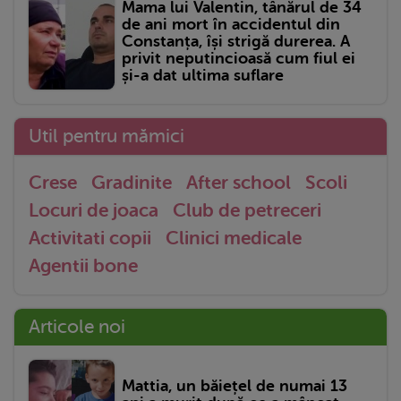
Mama lui Valentin, tânărul de 34
de ani mort în accidentul din
Constanța, își strigă durerea. A
privit neputincioasă cum fiul ei
și-a dat ultima suflare
Util pentru mămici
Crese
Gradinite
After school
Scoli
Locuri de joaca
Club de petreceri
Activitati copii
Clinici medicale
Agentii bone
Articole noi
Mattia, un băiețel de numai 13