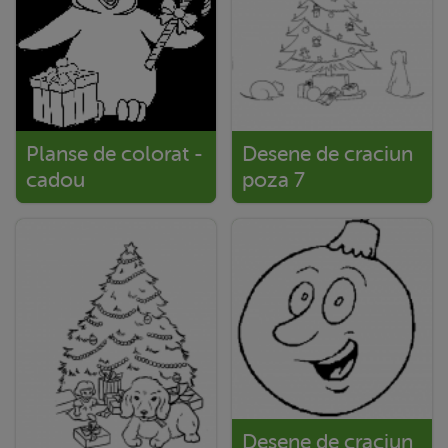
Planse de colorat -
Desene de craciun
cadou
poza 7
Desene de craciun