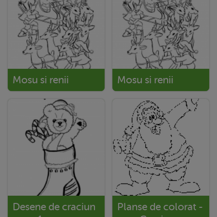
Mosu si renii
Mosu si renii
Desene de craciun
Planse de colorat -