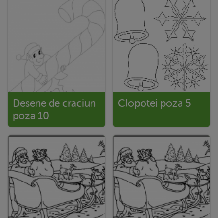
Desene de craciun
Clopotei poza 5
poza 10