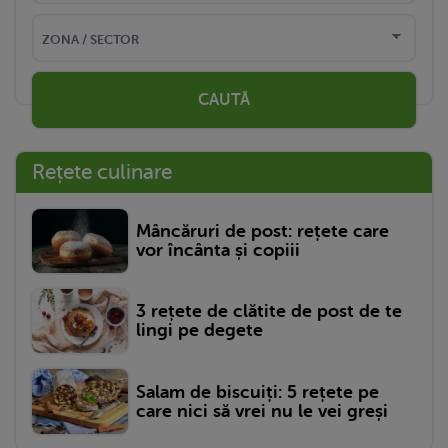
CAUTĂ
Rețete culinare
Mâncăruri de post: rețete care
vor încânta și copiii
3 rețete de clătite de post de te
lingi pe degete
Salam de biscuiți: 5 rețete pe
care nici să vrei nu le vei greși