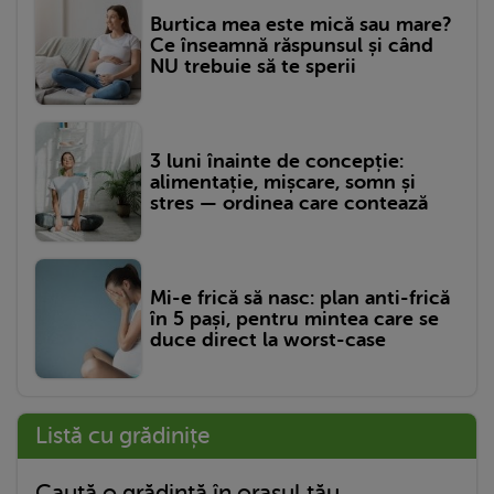
Burtica mea este mică sau mare?
Ce înseamnă răspunsul și când
NU trebuie să te sperii
3 luni înainte de concepție:
alimentație, mișcare, somn și
stres — ordinea care contează
Mi-e frică să nasc: plan anti-frică
în 5 pași, pentru mintea care se
duce direct la worst-case
Listă cu grădinițe
Caută o grădință în orașul tău