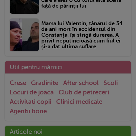
care a ales o cu totul altă scenă
față de părinții lui
Mama lui Valentin, tânărul de 34
de ani mort în accidentul din
Constanța, își strigă durerea. A
privit neputincioasă cum fiul ei
și-a dat ultima suflare
Util pentru mămici
Crese
Gradinite
After school
Scoli
Locuri de joaca
Club de petreceri
Activitati copii
Clinici medicale
Agentii bone
Articole noi