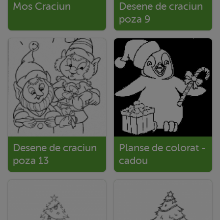
Mos Craciun
Desene de craciun
poza 9
Desene de craciun
Planse de colorat -
poza 13
cadou