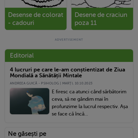
Desense de colorat
Desene de craciun
- cadouri
poza 11
Editorial
4 lucruri pe care le-am conștientizat de Ziua
Mondială a Sănătății Mintale
ANDREEA GUICĂ - PSIHOLOG | MARŢI, 10.10.2023
E firesc ca atunci când sărbătorim
ceva, să ne gândim mai în
profunzime la lucrul respectiv. Așa
se face că încă...
Ne găsești pe