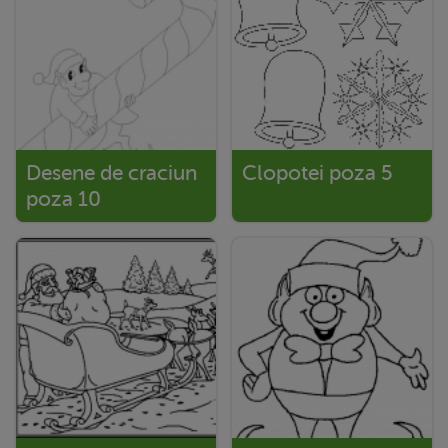
Desene de craciun
Clopotei poza 5
poza 10