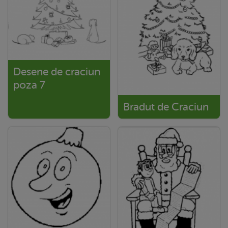
Desene de craciun
poza 7
Bradut de Craciun