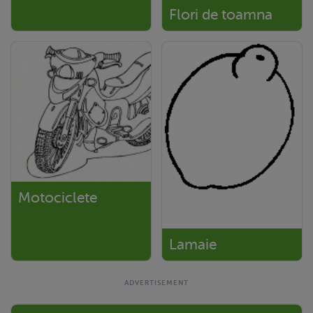
Flori de toamna
Motociclete
Lamaie