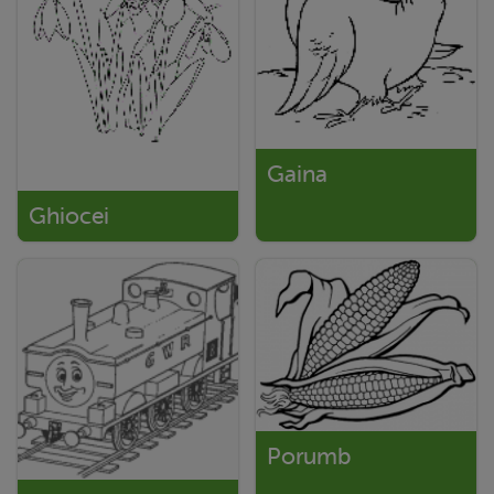
Gaina
Ghiocei
Porumb