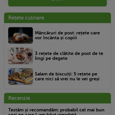
Rețete culinare
Mâncăruri de post: rețete care
vor încânta și copiii
3 rețete de clătite de post de te
lingi pe degete
Salam de biscuiți: 5 rețete pe
care nici să vrei nu le vei greși
Recenzie
Testăm și recomandăm: probabil cel mai bun
ceai pe care l-am băut vreodată