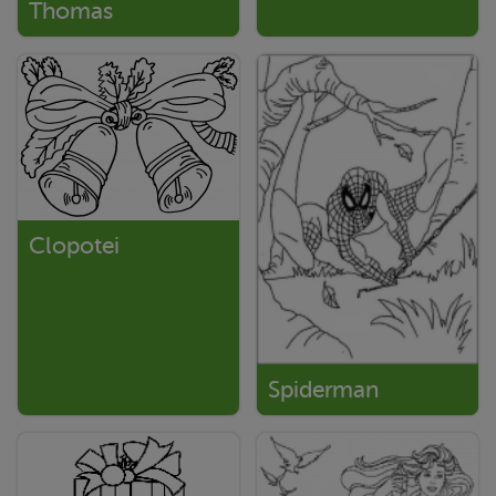
Thomas
Clopotei
Spiderman