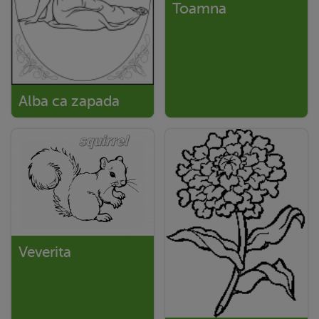
Toamna
Alba ca zapada
Veverita