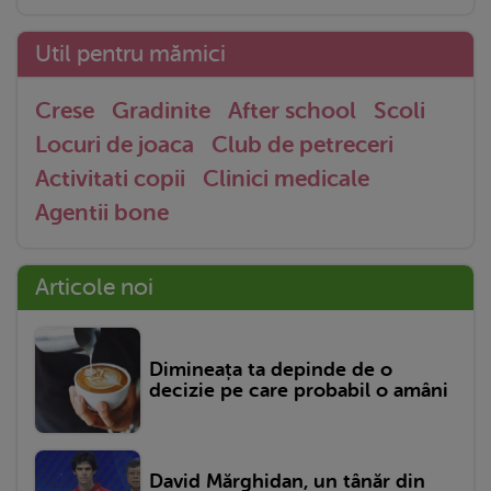
Util pentru mămici
Crese
Gradinite
After school
Scoli
Locuri de joaca
Club de petreceri
Activitati copii
Clinici medicale
Agentii bone
Articole noi
Dimineața ta depinde de o
decizie pe care probabil o amâni
David Mărghidan, un tânăr din