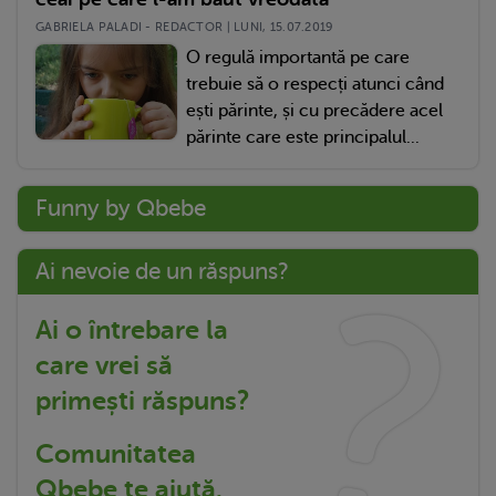
GABRIELA PALADI - REDACTOR | LUNI, 15.07.2019
O regulă importantă pe care
trebuie să o respecți atunci când
ești părinte, și cu precădere acel
părinte care este principalul...
Funny by Qbebe
Ai nevoie de un răspuns?
Ai o întrebare la
care vrei să
primești răspuns?
Comunitatea
Qbebe te ajută.