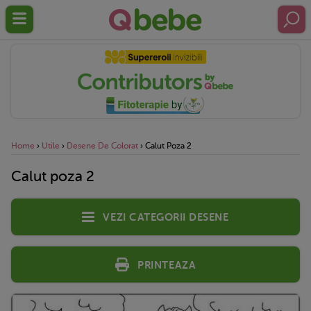
Home
›
Utile
›
Desene De Colorat
›
Calut Poza 2
Calut poza 2
Vezi categorii desene
Printeaza