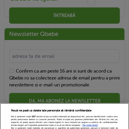
ÎNTREABĂ
Newsletter Qbebe
Confirm ca am peste 16 ani si sunt de acord ca
Qbebe.ro sa colecteze adresa de email pentru a primi
newslettere si e-mail-uri promotionale.
DA, MA ABONEZ LA NEWSLETTER
Nouă ne pasă ca datele tale personale să rămână confidențiale
Noi și partenerii noștri
1017
stocăm și/sau accesăm informații pe dispozitivul dvs., precum identificatorii cookie unici
pentru prelucrarea datelor cu caracter personal. Puteți accepta sau gestiona preferințele dvs. făcând clic mai jos,
respectiv vă puteți opune utilizării unui interes legitim în orice moment pe pagina cu politica de confidențialitate.
Aceste alegeri vor fi raportate partenerilor noștri și nu vă vor afecta navigarea.
Mai multe detalii
Noi si partenerii nostri (retelele de socializare si agentiile de publicitate partenere, precum si furnizorii nostri de