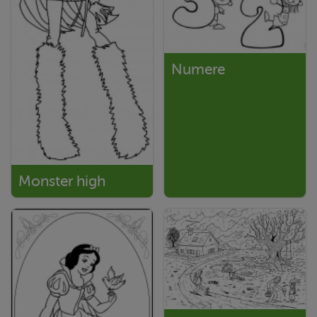
Numere
Monster high