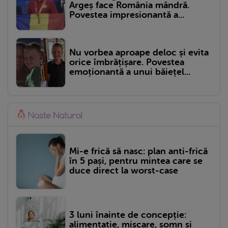
Argeș face România mândră.
Povestea impresionantă a...
Nu vorbea aproape deloc și evita
orice îmbrățișare. Povestea
emoționantă a unui băiețel...
Mi-e frică să nasc: plan anti-frică
în 5 pași, pentru mintea care se
duce direct la worst-case
3 luni înainte de concepție:
alimentație, mișcare, somn și