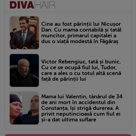
Cine au fost părinții lui Nicușor
Dan. Cu mama contabilă și tatăl
muncitor, primarul capitalei a
dus o viață modestă în Făgăraș
Victor Rebengiuc, tată și bunic.
Cu ce se ocupă fiul lui, Tudor,
care a ales o cu totul altă scenă
față de părinții lui
Mama lui Valentin, tânărul de 34
de ani mort în accidentul din
Constanța, își strigă durerea. A
privit neputincioasă cum fiul ei
și-a dat ultima suflare