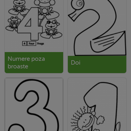
Numere poza
Doi
broaste