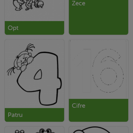
Zece
Opt
Cifre
Patru