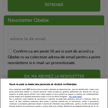
ÎNTREABĂ
Newsletter Qbebe
Confirm ca am peste 16 ani si sunt de acord ca
Qbebe.ro sa colecteze adresa de email pentru a primi
newslettere si e-mail-uri promotionale.
DA, MA ABONEZ LA NEWSLETTER
Nouă ne pasă ca datele tale personale să rămână confidențiale
Noi și partenerii noștri
1017
stocăm și/sau accesăm informații pe dispozitivul dvs., precum identificatorii cookie unici
pentru prelucrarea datelor cu caracter personal. Puteți accepta sau gestiona preferințele dvs. făcând clic mai jos,
respectiv vă puteți opune utilizării unui interes legitim în orice moment pe pagina cu politica de confidențialitate.
Aceste alegeri vor fi raportate partenerilor noștri și nu vă vor afecta navigarea.
Mai multe detalii
Noi si partenerii nostri (retelele de socializare si agentiile de publicitate partenere, precum si furnizorii nostri de
servicii de date analitice) prelucram date pentru a permite website-ului sa functioneze, pentru a personaliza
continutul si anunturile publicitare afisate in functie de interesele si/sau profilul dvs., pentru a va oferi functionalitati
aferente retelelor de socializare si pentru a analiza traficul pe website. Beneficiati de drepturile prevazute de art. 15-