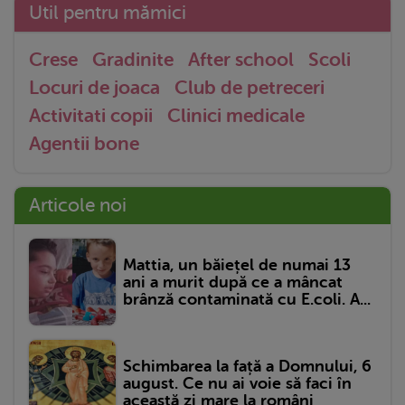
Util pentru mămici
Crese
Gradinite
After school
Scoli
Locuri de joaca
Club de petreceri
Activitati copii
Clinici medicale
Agentii bone
Articole noi
Mattia, un băiețel de numai 13
ani a murit după ce a mâncat
brânză contaminată cu E.coli. A...
Schimbarea la față a Domnului, 6
august. Ce nu ai voie să faci în
această zi mare la români