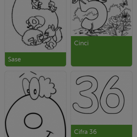
Cinci
Sase
Cifra 36