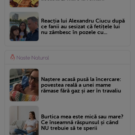
Reacția lui Alexandru Ciucu după
ce fanii au sesizat că fetițele lui
nu zâmbesc în pozele cu...
Naștere acasă pusă la încercare:
povestea reală a unei mame
rămase fără gaz și aer în travaliu
Burtica mea este mică sau mare?
Ce înseamnă răspunsul și când
NU trebuie să te sperii