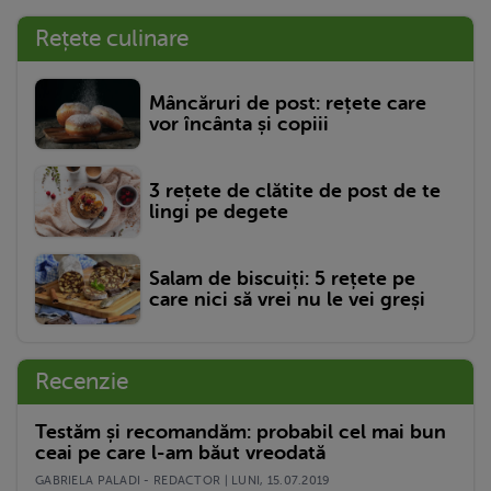
Rețete culinare
Mâncăruri de post: rețete care
vor încânta și copiii
3 rețete de clătite de post de te
lingi pe degete
Salam de biscuiți: 5 rețete pe
care nici să vrei nu le vei greși
Recenzie
Testăm și recomandăm: probabil cel mai bun
ceai pe care l-am băut vreodată
GABRIELA PALADI - REDACTOR | LUNI, 15.07.2019