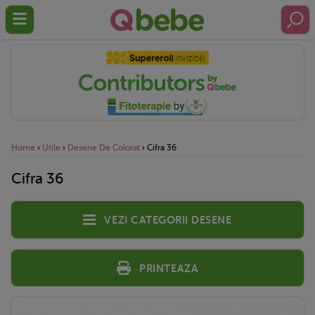
Home
›
Utile
›
Desene De Colorat
›
Cifra 36
Cifra 36
Vezi categorii desene
Printeaza