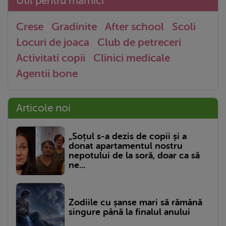
Util pentru mămici
Crese
Gradinite
After school
Scoli
Locuri de joaca
Club de petreceri
Activitati copii
Clinici medicale
Agentii bone
Articole noi
„Soțul s-a dezis de copii și a
donat apartamentul nostru
nepotului de la soră, doar ca să
ne...
Zodiile cu șanse mari să rămână
singure până la finalul anului