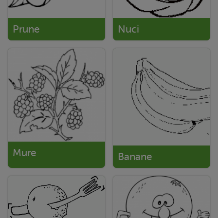
Prune
Nuci
Mure
Banane