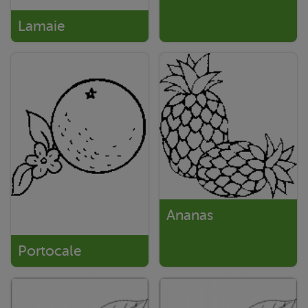
Lamaie
Ananas
Portocale