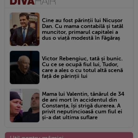
Cine au fost părinții lui Nicușor
Dan. Cu mama contabilă și tatăl
muncitor, primarul capitalei a
dus o viață modestă în Făgăraș
Victor Rebengiuc, tată și bunic.
Cu ce se ocupă fiul lui, Tudor,
care a ales o cu totul altă scenă
față de părinții lui
Mama lui Valentin, tânărul de 34
de ani mort în accidentul din
Constanța, își strigă durerea. A
privit neputincioasă cum fiul ei
și-a dat ultima suflare