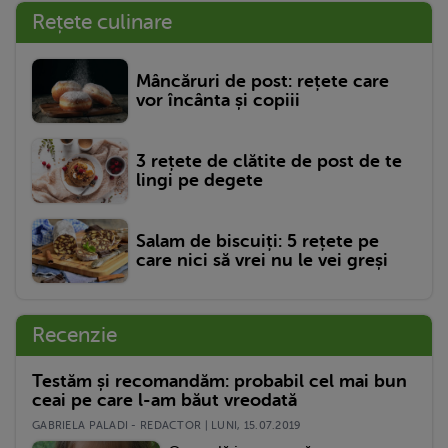
Rețete culinare
Mâncăruri de post: rețete care
vor încânta și copiii
3 rețete de clătite de post de te
lingi pe degete
Salam de biscuiți: 5 rețete pe
care nici să vrei nu le vei greși
Recenzie
Testăm și recomandăm: probabil cel mai bun
ceai pe care l-am băut vreodată
GABRIELA PALADI - REDACTOR | LUNI, 15.07.2019