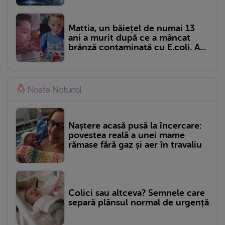
Mattia, un băiețel de numai 13
ani a murit după ce a mâncat
brânză contaminată cu E.coli. A...
Naștere acasă pusă la încercare:
povestea reală a unei mame
rămase fără gaz și aer în travaliu
Colici sau altceva? Semnele care
separă plânsul normal de urgență