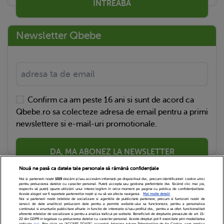
ÎNTREABĂ
Newsletter Qbebe
Confirm ca am peste 16 ani si sunt de acord ca
Qbebe.ro sa colecteze adresa de email pentru a primi
newslettere si e-mail-uri promotionale.
DA, MA ABONEZ LA NEWSLETTER
Nouă ne pasă ca datele tale personale să rămână confidențiale
Noi și partenerii noștri
1019
stocăm și/sau accesăm informații pe dispozitivul dvs., precum identificatorii cookie unici
pentru prelucrarea datelor cu caracter personal. Puteți accepta sau gestiona preferințele dvs. făcând clic mai jos,
respectiv vă puteți opune utilizării unui interes legitim în orice moment pe pagina cu politica de confidențialitate.
Aceste alegeri vor fi raportate partenerilor noștri și nu vă vor afecta navigarea.
Mai multe detalii
Noi si partenerii nostri (retelele de socializare si agentiile de publicitate partenere, precum si furnizorii nostri de
servicii de date analitice) prelucram date pentru a permite website-ului sa functioneze, pentru a personaliza
continutul si anunturile publicitare afisate in functie de interesele si/sau profilul dvs., pentru a va oferi functionalitati
aferente retelelor de socializare si pentru a analiza traficul pe website. Beneficiati de drepturile prevazute de art. 15-
22 din GDPR in legatura cu prelucrarea datelor cu caracter personal. Aceste drepturi pot fi exercitate prin modalitatea
indicata
aici
. Prin click pe “ACCEPT TOATE”, acceptati folosirea tuturor Tehnologiilor de tip Cookie, care implica