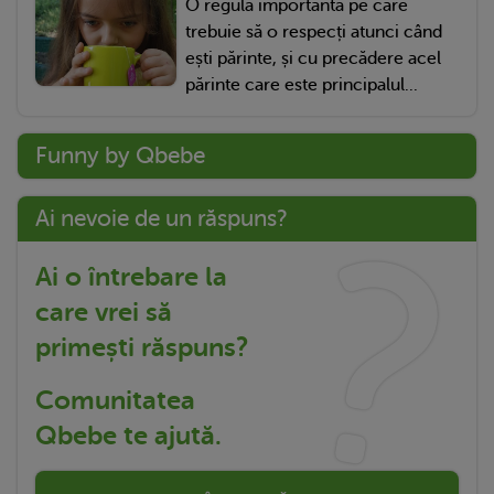
O regulă importantă pe care
trebuie să o respecți atunci când
ești părinte, și cu precădere acel
părinte care este principalul...
Funny by Qbebe
Ai nevoie de un răspuns?
Ai o întrebare la
care vrei să
primești răspuns?
Comunitatea
Qbebe te ajută.