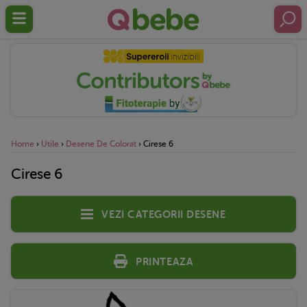
Home
›
Utile
›
Desene De Colorat
›
Cirese 6
Cirese 6
Vezi categorii desene
Printeaza