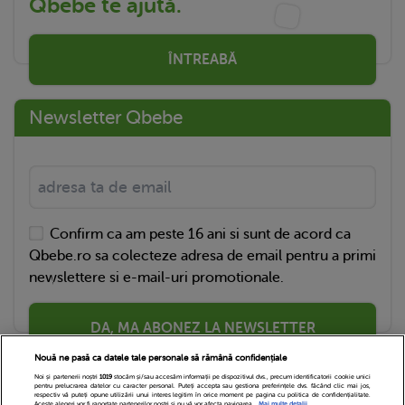
Qbebe te ajută.
ÎNTREABĂ
Newsletter Qbebe
Confirm ca am peste 16 ani si sunt de acord ca
Qbebe.ro sa colecteze adresa de email pentru a primi
newslettere si e-mail-uri promotionale.
DA, MA ABONEZ LA NEWSLETTER
Nouă ne pasă ca datele tale personale să rămână confidențiale
Noi și partenerii noștri
1019
stocăm și/sau accesăm informații pe dispozitivul dvs., precum identificatorii cookie unici
pentru prelucrarea datelor cu caracter personal. Puteți accepta sau gestiona preferințele dvs. făcând clic mai jos,
respectiv vă puteți opune utilizării unui interes legitim în orice moment pe pagina cu politica de confidențialitate.
Aceste alegeri vor fi raportate partenerilor noștri și nu vă vor afecta navigarea.
Mai multe detalii