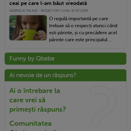
ceai pe care l-am băut vreodată
GABRIELA PALADI - REDACTOR | LUNI, 15.07.2019
O regulă importantă pe care
trebuie să o respecți atunci când
ești părinte, și cu precădere acel
părinte care este principalul...
Funny by Qbebe
Ai nevoie de un răspuns?
Ai o întrebare la
care vrei să
primești răspuns?
Comunitatea