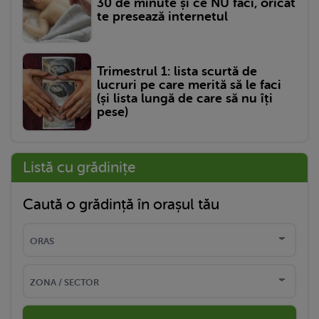
30 de minute și ce NU faci, oricât
te presează internetul
Trimestrul 1: lista scurtă de
lucruri pe care merită să le faci
(și lista lungă de care să nu îți
pese)
Listă cu grădinițe
Caută o grădință în orașul tău