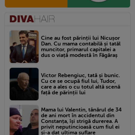
Cine au fost părinții lui Nicușor
Dan. Cu mama contabilă și tatăl
muncitor, primarul capitalei a
dus o viață modestă în Făgăraș
Victor Rebengiuc, tată și bunic.
Cu ce se ocupă fiul lui, Tudor,
care a ales o cu totul altă scenă
față de părinții lui
Mama lui Valentin, tânărul de 34
de ani mort în accidentul din
Constanța, își strigă durerea. A
privit neputincioasă cum fiul ei
și-a dat ultima suflare