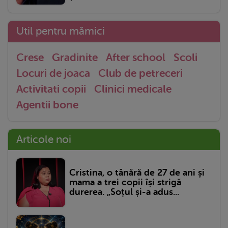
Util pentru mămici
Crese
Gradinite
After school
Scoli
Locuri de joaca
Club de petreceri
Activitati copii
Clinici medicale
Agentii bone
Articole noi
Cristina, o tânără de 27 de ani și
mama a trei copii își strigă
durerea. „Soțul și-a adus...