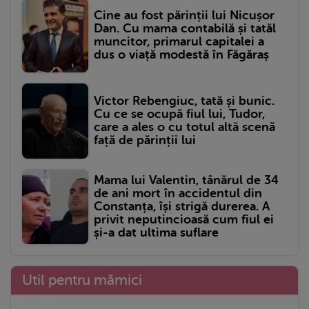
Cine au fost părinții lui Nicușor
Dan. Cu mama contabilă și tatăl
muncitor, primarul capitalei a
dus o viață modestă în Făgăraș
Victor Rebengiuc, tată și bunic.
Cu ce se ocupă fiul lui, Tudor,
care a ales o cu totul altă scenă
față de părinții lui
Mama lui Valentin, tânărul de 34
de ani mort în accidentul din
Constanța, își strigă durerea. A
privit neputincioasă cum fiul ei
și-a dat ultima suflare
Util pentru mămici