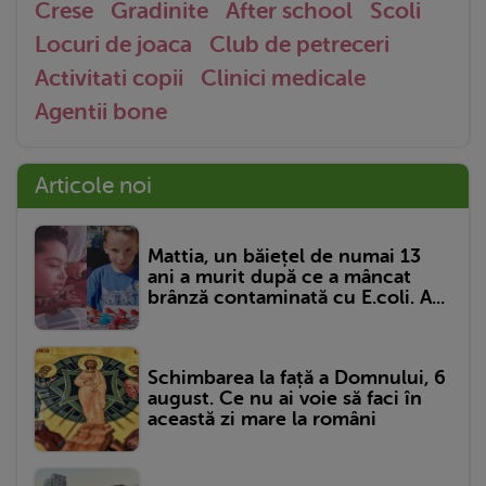
Crese
Gradinite
After school
Scoli
Locuri de joaca
Club de petreceri
Activitati copii
Clinici medicale
Agentii bone
Articole noi
Mattia, un băiețel de numai 13
ani a murit după ce a mâncat
brânză contaminată cu E.coli. A...
Schimbarea la față a Domnului, 6
august. Ce nu ai voie să faci în
această zi mare la români