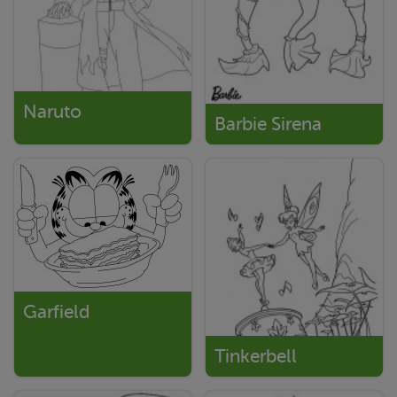
Naruto
Barbie Sirena
Garfield
Tinkerbell