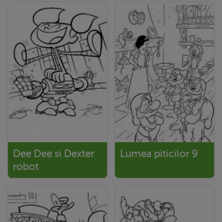
Dee Dee si Dexter
Lumea piticilor 9
robot