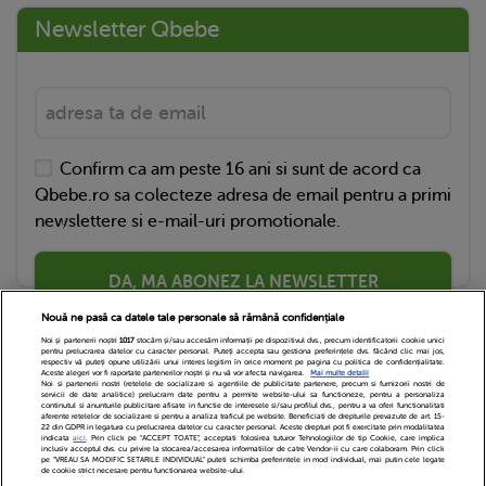
Newsletter Qbebe
Confirm ca am peste 16 ani si sunt de acord ca
Qbebe.ro sa colecteze adresa de email pentru a primi
newslettere si e-mail-uri promotionale.
DA, MA ABONEZ LA NEWSLETTER
Nouă ne pasă ca datele tale personale să rămână confidențiale
Noi și partenerii noștri
1017
stocăm și/sau accesăm informații pe dispozitivul dvs., precum identificatorii cookie unici
pentru prelucrarea datelor cu caracter personal. Puteți accepta sau gestiona preferințele dvs. făcând clic mai jos,
respectiv vă puteți opune utilizării unui interes legitim în orice moment pe pagina cu politica de confidențialitate.
Aceste alegeri vor fi raportate partenerilor noștri și nu vă vor afecta navigarea.
Mai multe detalii
Noi si partenerii nostri (retelele de socializare si agentiile de publicitate partenere, precum si furnizorii nostri de
servicii de date analitice) prelucram date pentru a permite website-ului sa functioneze, pentru a personaliza
continutul si anunturile publicitare afisate in functie de interesele si/sau profilul dvs., pentru a va oferi functionalitati
aferente retelelor de socializare si pentru a analiza traficul pe website. Beneficiati de drepturile prevazute de art. 15-
22 din GDPR in legatura cu prelucrarea datelor cu caracter personal. Aceste drepturi pot fi exercitate prin modalitatea
indicata
aici
. Prin click pe “ACCEPT TOATE”, acceptati folosirea tuturor Tehnologiilor de tip Cookie, care implica
inclusiv acceptul dvs. cu privire la stocarea/accesarea informatiilor de catre Vendor-ii cu care colaboram. Prin click
Echipa Editoriala
Newsletter
Contact
pe “VREAU SA MODIFIC SETARILE INDIVIDUAL” puteti schimba preferintele in mod individual, mai putin cele legate
de cookie strict necesare pentru functionarea website-ului.