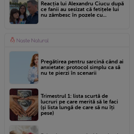
Reacția lui Alexandru Ciucu după
ce fanii au sesizat că fetițele lui
nu zâmbesc în pozele cu...
Pregătirea pentru sarcină când ai
anxietate: protocol simplu ca să
nu te pierzi în scenarii
Trimestrul 1: lista scurtă de
lucruri pe care merită să le faci
(și lista lungă de care să nu îți
pese)