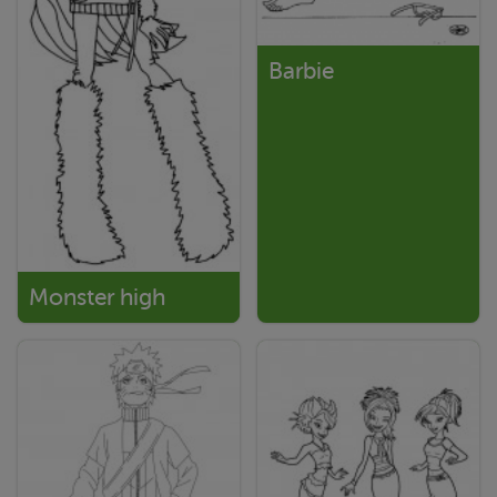
Barbie
Monster high