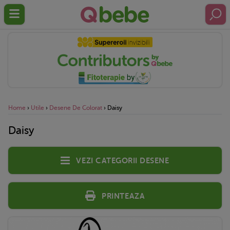
Home
›
Utile
›
Desene De Colorat
›
Daisy
Daisy
Vezi categorii desene
Printeaza