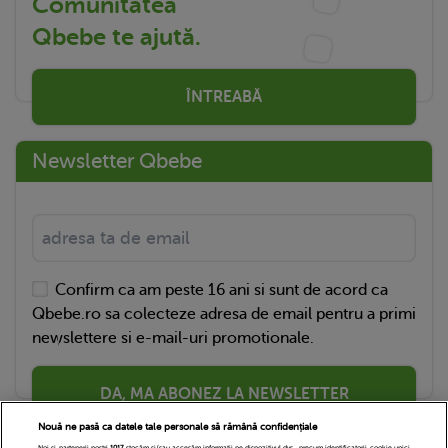
Comunitatea
Qbebe te ajută.
ÎNTREABĂ
Newsletter Qbebe
Confirm ca am peste 16 ani si sunt de acord ca
Qbebe.ro sa colecteze adresa de email pentru a primi
newslettere si e-mail-uri promotionale.
DA, MA ABONEZ LA NEWSLETTER
Nouă ne pasă ca datele tale personale să rămână confidențiale
Noi și partenerii noștri
1017
stocăm și/sau accesăm informații pe dispozitivul dvs., precum identificatorii cookie unici