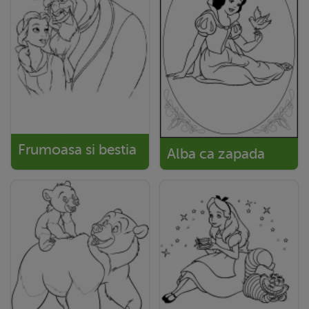
Frumoasa si bestia
Alba ca zapada