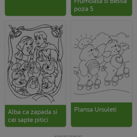
Frumoasa si Bestia
poza 5
Plansa Ursuleti
Alba ca zapada si
cei sapte pitici