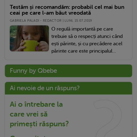
Testăm și recomandăm: probabil cel mai bun
ceai pe care l-am băut vreodată
GABRIELA PALADI - REDACTOR | LUNI, 15.07.2019
O regulă importantă pe care
trebuie să o respecți atunci când
ești părinte, și cu precădere acel
părinte care este principalul...
Funny by Qbebe
Ai nevoie de un răspuns?
Ai o întrebare la
care vrei să
primești răspuns?