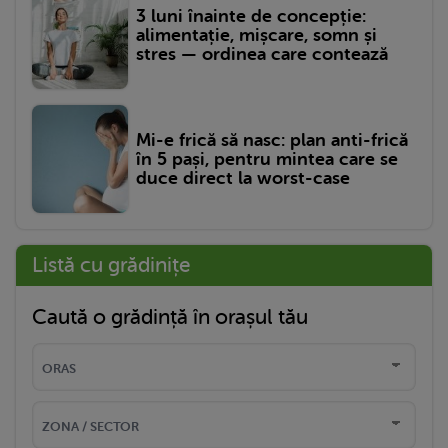
3 luni înainte de concepție:
alimentație, mișcare, somn și
stres — ordinea care contează
Mi-e frică să nasc: plan anti-frică
în 5 pași, pentru mintea care se
duce direct la worst-case
Listă cu grădinițe
Caută o grădință în orașul tău