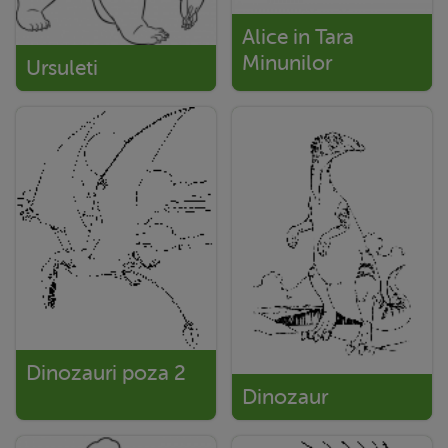
Alice in Tara
Minunilor
Ursuleti
Dinozauri poza 2
Dinozaur