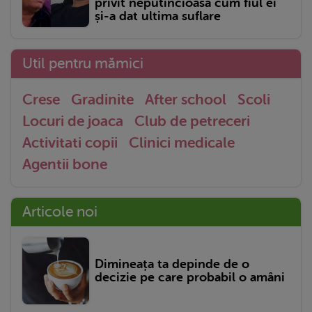
privit neputincioasă cum fiul ei
și-a dat ultima suflare
Util pentru mămici
Crese
Gradinite
After school
Scoli
Locuri de joaca
Club de petreceri
Activitati copii
Clinici medicale
Agentii bone
Articole noi
Dimineața ta depinde de o
decizie pe care probabil o amâni