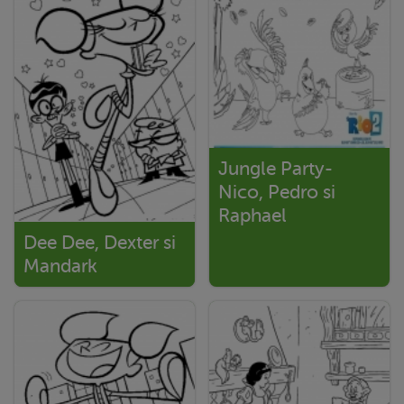
Jungle Party-
Nico, Pedro si
Raphael
Dee Dee, Dexter si
Mandark