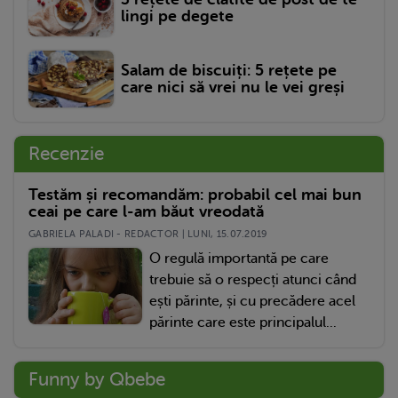
lingi pe degete
Salam de biscuiți: 5 rețete pe
care nici să vrei nu le vei greși
Recenzie
Testăm și recomandăm: probabil cel mai bun
ceai pe care l-am băut vreodată
GABRIELA PALADI - REDACTOR | LUNI, 15.07.2019
O regulă importantă pe care
trebuie să o respecți atunci când
ești părinte, și cu precădere acel
părinte care este principalul...
Funny by Qbebe