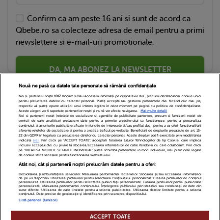
Confirm ca am peste 16 ani si sunt de acord ca
Qbebe.ro sa colecteze adresa de email pentru a primi
newslettere si e-mail-uri promotionale.
DA, MA ABONEZ LA NEWSLETTER
Nouă ne pasă ca datele tale personale să rămână confidențiale
Noi și partenerii noștri
1017
stocăm și/sau accesăm informații pe dispozitivul dvs., precum identificatorii cookie unici
pentru prelucrarea datelor cu caracter personal. Puteți accepta sau gestiona preferințele dvs. făcând clic mai jos,
respectiv vă puteți opune utilizării unui interes legitim în orice moment pe pagina cu politica de confidențialitate.
Aceste alegeri vor fi raportate partenerilor noștri și nu vă vor afecta navigarea.
Mai multe detalii
Noi si partenerii nostri (retelele de socializare si agentiile de publicitate partenere, precum si furnizorii nostri de
servicii de date analitice) prelucram date pentru a permite website-ului sa functioneze, pentru a personaliza
continutul si anunturile publicitare afisate in functie de interesele si/sau profilul dvs., pentru a va oferi functionalitati
aferente retelelor de socializare si pentru a analiza traficul pe website. Beneficiati de drepturile prevazute de art. 15-
22 din GDPR in legatura cu prelucrarea datelor cu caracter personal. Aceste drepturi pot fi exercitate prin modalitatea
indicata
aici
. Prin click pe “ACCEPT TOATE”, acceptati folosirea tuturor Tehnologiilor de tip Cookie, care implica
inclusiv acceptul dvs. cu privire la stocarea/accesarea informatiilor de catre Vendor-ii cu care colaboram. Prin click
Echipa Editoriala
Newsletter
Contact
pe “VREAU SA MODIFIC SETARILE INDIVIDUAL” puteti schimba preferintele in mod individual, mai putin cele legate
de cookie strict necesare pentru functionarea website-ului.
Atât noi, cât și partenerii noștri prelucrăm datele pentru a oferi:
Cariere
Cookies
Politica de confidentialitate
Dezvoltarea și îmbunătățirea serviciilor. Măsurarea performanței reclamelor. Stocarea și/sau accesarea informațiilor
de pe un dispozitiv. Utilizarea profilurilor pentru selectarea conținutului personalizat. Crearea profilurilor de conținut
DivaHair Cosmetics
Despre noi
personalizat. Utilizarea profilurilor pentru selectarea publicității personalizate. Crearea profilurilor pentru publicitate
personalizată. Măsurarea performanței conținutului. Înțelegerea publicului prin statistici sau combinații de date din
surse diferite. Utilizarea de date limitate pentru a selecta publicitatea. Utilizarea datelor limitate pentru a selecta
conținutul. Date precise de geolocație și identificarea prin scanarea dispozitivului.
Termeni si conditii
Setari Cookies
Listă parteneri (furnizori)
ACCEPT TOATE