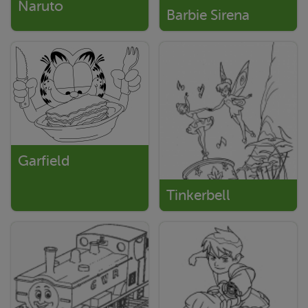
Naruto
Barbie Sirena
Garfield
Tinkerbell