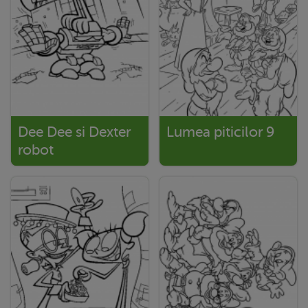
Dee Dee si Dexter
Lumea piticilor 9
robot