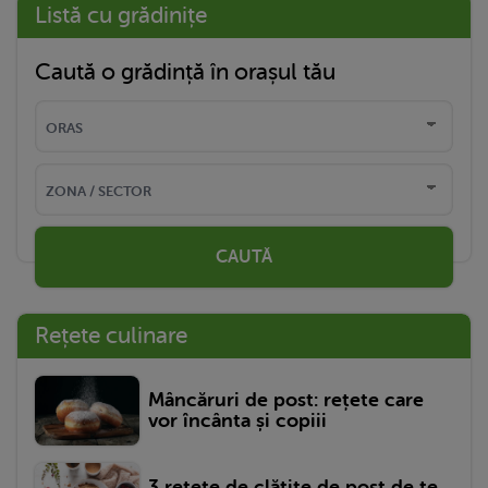
Listă cu grădinițe
Caută o grădință în orașul tău
CAUTĂ
Rețete culinare
Mâncăruri de post: rețete care
vor încânta și copiii
3 rețete de clătite de post de te