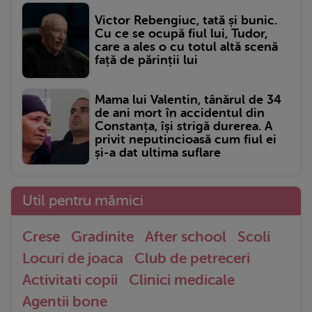
Victor Rebengiuc, tată și bunic.
Cu ce se ocupă fiul lui, Tudor,
care a ales o cu totul altă scenă
față de părinții lui
Mama lui Valentin, tânărul de 34
de ani mort în accidentul din
Constanța, își strigă durerea. A
privit neputincioasă cum fiul ei
și-a dat ultima suflare
Util pentru mămici
Crese
Gradinite
After school
Scoli
Locuri de joaca
Club de petreceri
Activitati copii
Clinici medicale
Agentii bone