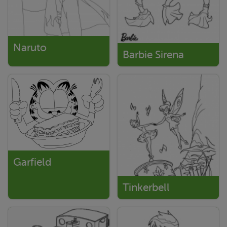
Naruto
Barbie Sirena
Garfield
Tinkerbell