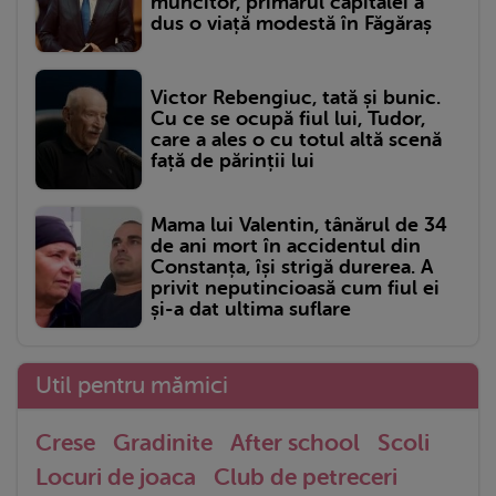
muncitor, primarul capitalei a
dus o viață modestă în Făgăraș
Victor Rebengiuc, tată și bunic.
Cu ce se ocupă fiul lui, Tudor,
care a ales o cu totul altă scenă
față de părinții lui
Mama lui Valentin, tânărul de 34
de ani mort în accidentul din
Constanța, își strigă durerea. A
privit neputincioasă cum fiul ei
și-a dat ultima suflare
Util pentru mămici
Crese
Gradinite
After school
Scoli
Locuri de joaca
Club de petreceri