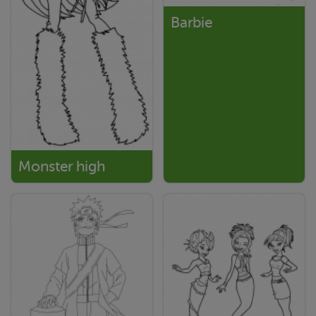
Barbie
Monster high