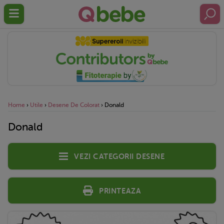
Home
›
Utile
›
Desene De Colorat
›
Donald
Donald
Vezi categorii desene
Printeaza