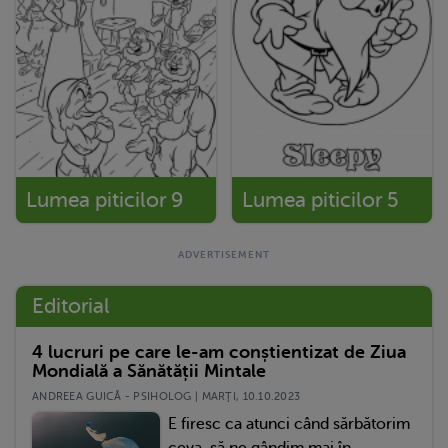
Lumea piticilor 9
Lumea piticilor 5
Editorial
4 lucruri pe care le-am conștientizat de Ziua
Mondială a Sănătății Mintale
ANDREEA GUICĂ - PSIHOLOG | MARŢI, 10.10.2023
E firesc ca atunci când sărbătorim