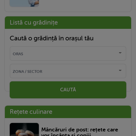
Listă cu grădinițe
Caută o grădință în orașul tău
CAUTĂ
Rețete culinare
Mâncăruri de post: rețete care
vor încânta și copiii