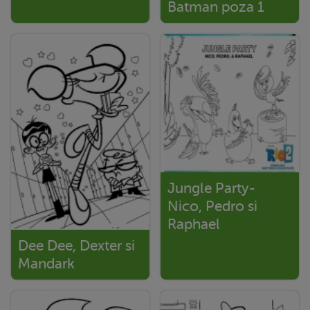
Batman poza 1
Jungle Party-
Nico, Pedro si
Raphael
Dee Dee, Dexter si
Mandark