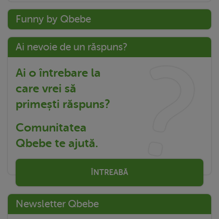
Funny by Qbebe
Ai nevoie de un răspuns?
Ai o întrebare la
care vrei să
primești răspuns?
Comunitatea
Qbebe te ajută.
ÎNTREABĂ
Newsletter Qbebe