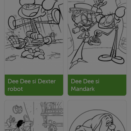
Dee Dee si Dexter
Dee Dee si
robot
Mandark