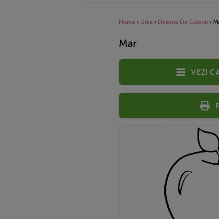
Home
›
Utile
›
Desene De Colorat
›
M
Mar
Vezi c