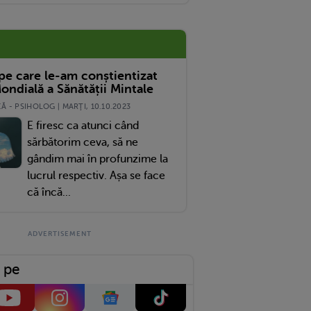
 pe care le-am conștientizat
ondială a Sănătății Mintale
 - PSIHOLOG | MARŢI, 10.10.2023
E firesc ca atunci când
sărbătorim ceva, să ne
gândim mai în profunzime la
lucrul respectiv. Așa se face
că încă...
 pe