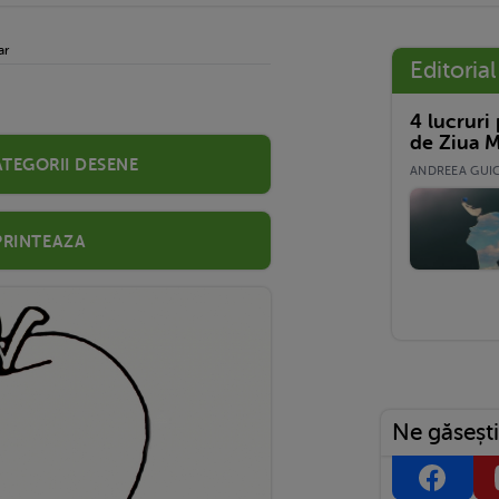
ar
Editorial
4 lucruri
de Ziua M
ategorii desene
ANDREEA GUICĂ
Printeaza
Ne găsești