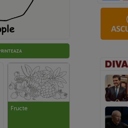
Printeaza
Fructe