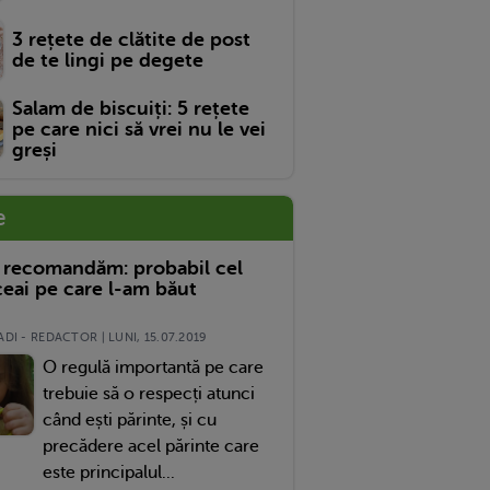
3 rețete de clătite de post
de te lingi pe degete
Salam de biscuiți: 5 rețete
pe care nici să vrei nu le vei
greși
e
 recomandăm: probabil cel
eai pe care l-am băut
DI - REDACTOR | LUNI, 15.07.2019
O regulă importantă pe care
trebuie să o respecți atunci
când ești părinte, și cu
precădere acel părinte care
este principalul...