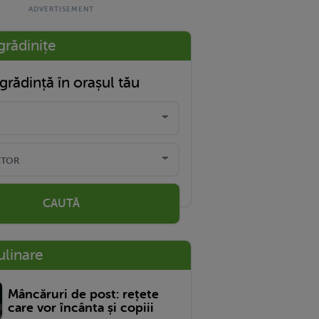
grădinițe
grădință în orașul tău
CAUTĂ
ulinare
Mâncăruri de post: rețete
care vor încânta și copiii