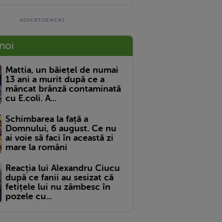
 noi
Mattia, un băiețel de numai
13 ani a murit după ce a
mâncat brânză contaminată
cu E.coli. A...
Schimbarea la față a
Domnului, 6 august. Ce nu
ai voie să faci în această zi
mare la români
Reacția lui Alexandru Ciucu
după ce fanii au sesizat că
fetițele lui nu zâmbesc în
pozele cu...