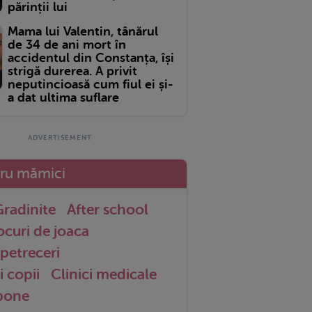
părinții lui
Mama lui Valentin, tânărul
de 34 de ani mort în
accidentul din Constanța, își
strigă durerea. A privit
neputincioasă cum fiul ei și-
a dat ultima suflare
tru mămici
radinite
After school
ocuri de joaca
petreceri
i copii
Clinici medicale
 bone