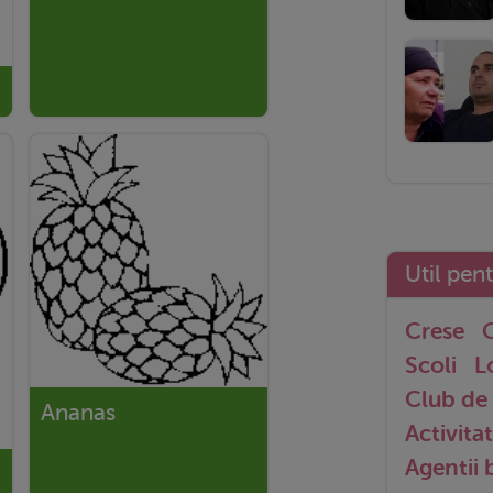
Util pen
Crese
G
Scoli
L
Club de 
Ananas
Activitat
Agentii