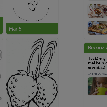
Mar 5
Recenzi
Testăm și
mai bun c
vreodată
GABRIELA PALA