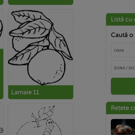
Listă cu 
Caută o 
Lamaie 11
Rețete c