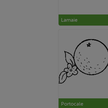
Lamaie
Portocale