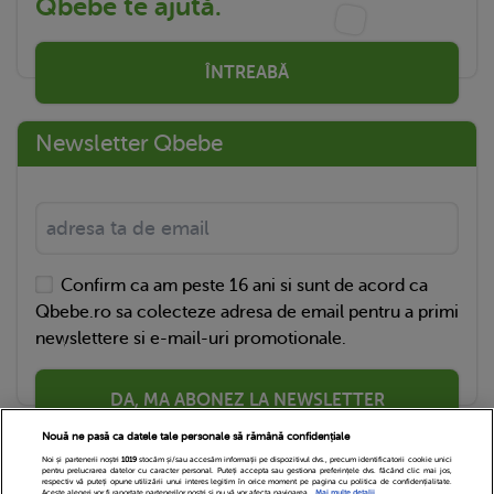
Qbebe te ajută.
ÎNTREABĂ
Newsletter Qbebe
Confirm ca am peste 16 ani si sunt de acord ca
Qbebe.ro sa colecteze adresa de email pentru a primi
newslettere si e-mail-uri promotionale.
DA, MA ABONEZ LA NEWSLETTER
Nouă ne pasă ca datele tale personale să rămână confidențiale
Noi și partenerii noștri
1019
stocăm și/sau accesăm informații pe dispozitivul dvs., precum identificatorii cookie unici
pentru prelucrarea datelor cu caracter personal. Puteți accepta sau gestiona preferințele dvs. făcând clic mai jos,
respectiv vă puteți opune utilizării unui interes legitim în orice moment pe pagina cu politica de confidențialitate.
Aceste alegeri vor fi raportate partenerilor noștri și nu vă vor afecta navigarea.
Mai multe detalii