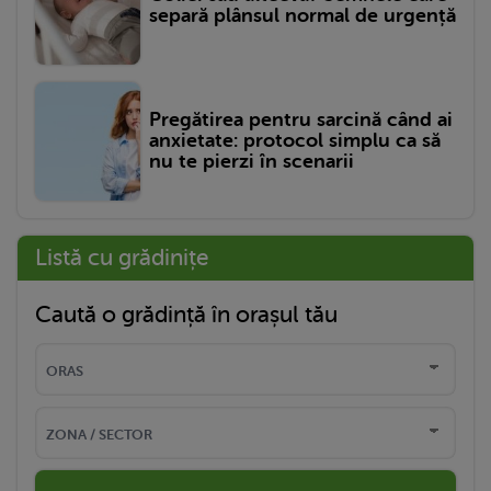
separă plânsul normal de urgență
Pregătirea pentru sarcină când ai
anxietate: protocol simplu ca să
nu te pierzi în scenarii
Listă cu grădinițe
Caută o grădință în orașul tău