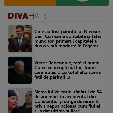
Cine au fost părinții lui Nicușor
Dan. Cu mama contabilă și tatăl
muncitor, primarul capitalei a
dus o viață modestă în Făgăraș
Victor Rebengiuc, tată și bunic.
Cu ce se ocupă fiul lui, Tudor,
care a ales o cu totul altă scenă
față de părinții lui
Mama lui Valentin, tânărul de 34
de ani mort în accidentul din
Constanța, își strigă durerea. A
privit neputincioasă cum fiul ei
și-a dat ultima suflare