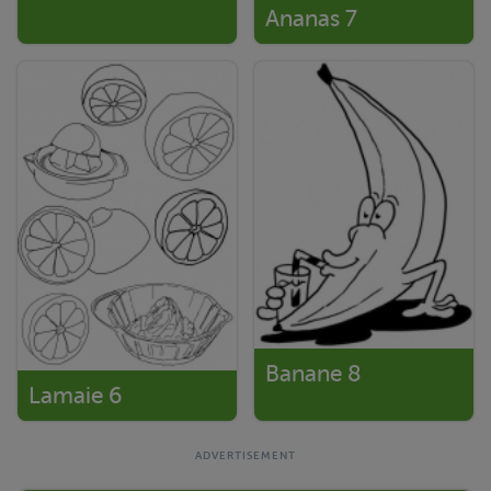
Ananas 7
Banane 8
Lamaie 6