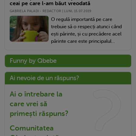
ceai pe care l-am băut vreodată
GABRIELA PALADI - REDACTOR | LUNI, 15.07.2019
O regulă importantă pe care
trebuie să o respecți atunci când
ești părinte, și cu precădere acel
părinte care este principalul...
Funny by Qbebe
Ai nevoie de un răspuns?
Ai o întrebare la
care vrei să
primești răspuns?
Comunitatea