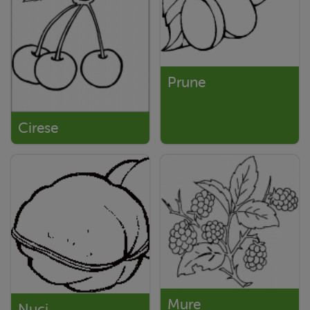
Prune
Cirese
Mure
Nuci