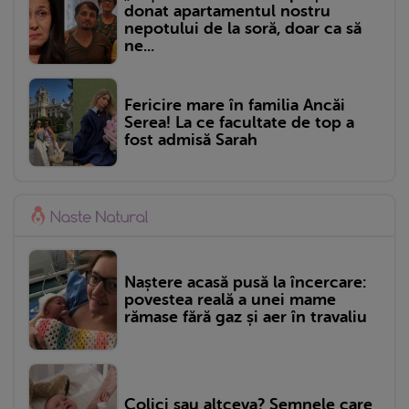
donat apartamentul nostru
nepotului de la soră, doar ca să
ne...
Fericire mare în familia Ancăi
Serea! La ce facultate de top a
fost admisă Sarah
Naștere acasă pusă la încercare:
povestea reală a unei mame
rămase fără gaz și aer în travaliu
Colici sau altceva? Semnele care