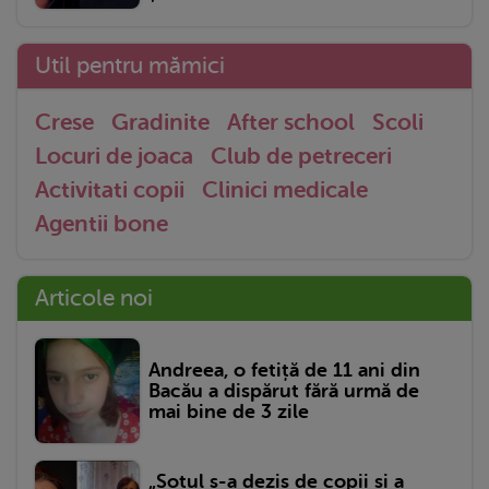
Util pentru mămici
Crese
Gradinite
After school
Scoli
Locuri de joaca
Club de petreceri
Activitati copii
Clinici medicale
Agentii bone
Articole noi
Andreea, o fetiță de 11 ani din
Bacău a dispărut fără urmă de
mai bine de 3 zile
„Soțul s-a dezis de copii și a