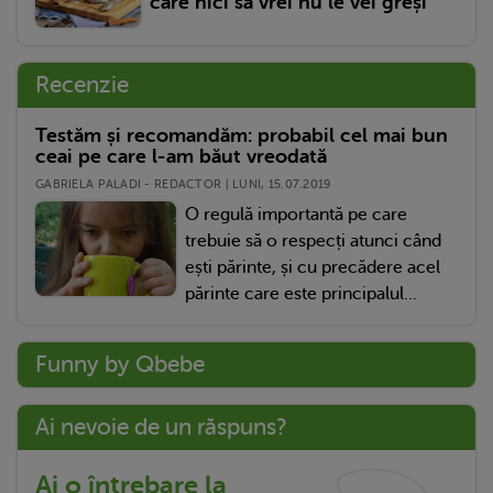
care nici să vrei nu le vei greși
Recenzie
Testăm și recomandăm: probabil cel mai bun
ceai pe care l-am băut vreodată
GABRIELA PALADI - REDACTOR | LUNI, 15.07.2019
O regulă importantă pe care
trebuie să o respecți atunci când
ești părinte, și cu precădere acel
părinte care este principalul...
Funny by Qbebe
Ai nevoie de un răspuns?
Ai o întrebare la