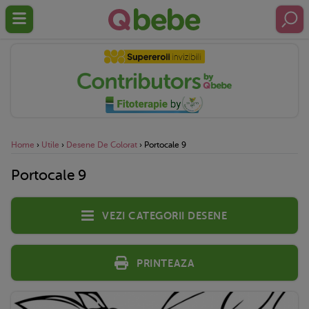
Home
›
Utile
›
Desene De Colorat
›
Portocale 9
Portocale 9
Vezi categorii desene
Printeaza