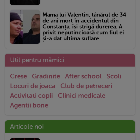
Mama lui Valentin, tânărul de 34
de ani mort în accidentul din
Constanța, își strigă durerea. A
privit neputincioasă cum fiul ei
și-a dat ultima suflare
Util pentru mămici
Crese
Gradinite
After school
Scoli
Locuri de joaca
Club de petreceri
Activitati copii
Clinici medicale
Agentii bone
Articole noi