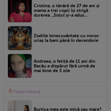
Cristina, o tânără de 27 de ani și
mama a trei copii își strigă
durerea. „Soțul și-a adus...
Zodiile binecuvântate cu noroc
uriaș la bani până în decembrie
Andreea, o fetiță de 11 ani din
Bacău a dispărut fără urmă de
mai bine de 3 zile
Burtica mea este mică sau mare?