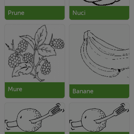
Prune
Nuci
Mure
Banane