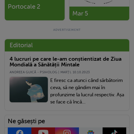
Portocale 2
Mar 5
Editorial
4 lucruri pe care le-am conștientizat de Ziua
Mondială a Sănătății Mintale
ANDREEA GUICĂ - PSIHOLOG | MARŢI, 10.10.2023
E firesc ca atunci când sărbătorim
ceva, să ne gândim mai în
profunzime la lucrul respectiv. Așa
se face că încă...
Ne găsești pe