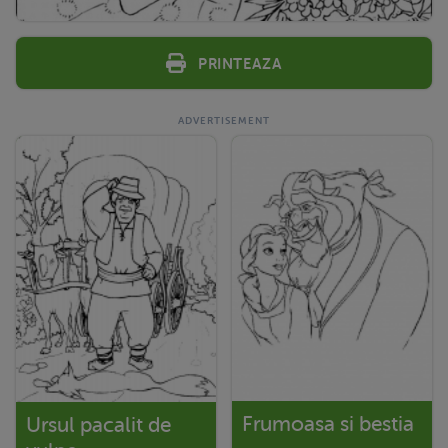
Printeaza
Frumoasa si bestia
Ursul pacalit de