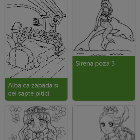
Sirena poza 3
Alba ca zapada si
cei sapte pitici