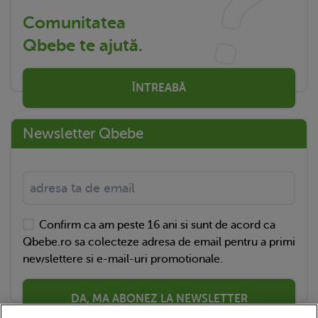
Comunitatea
Qbebe te ajută.
ÎNTREABĂ
Newsletter Qbebe
Confirm ca am peste 16 ani si sunt de acord ca
Qbebe.ro sa colecteze adresa de email pentru a primi
newslettere si e-mail-uri promotionale.
DA, MA ABONEZ LA NEWSLETTER