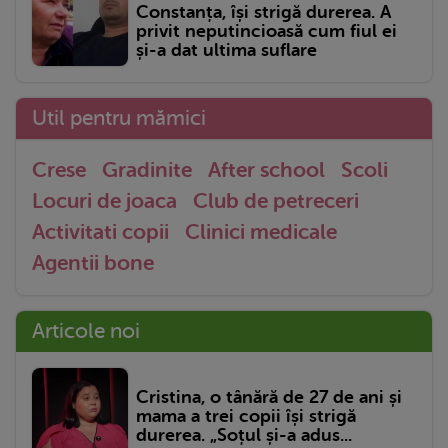
Constanța, își strigă durerea. A
privit neputincioasă cum fiul ei
și-a dat ultima suflare
Util pentru mămici
Crese
Gradinite
After school
Scoli
Locuri de joaca
Club de petreceri
Activitati copii
Clinici medicale
Agentii bone
Articole noi
Cristina, o tânără de 27 de ani și
mama a trei copii își strigă
durerea. „Soțul și-a adus...