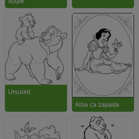
vulpe
Ursuleti
Alba ca zapada