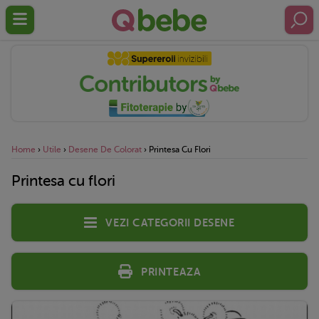
Home
›
Utile
›
Desene De Colorat
›
Printesa Cu Flori
Printesa cu flori
Vezi categorii desene
Printeaza