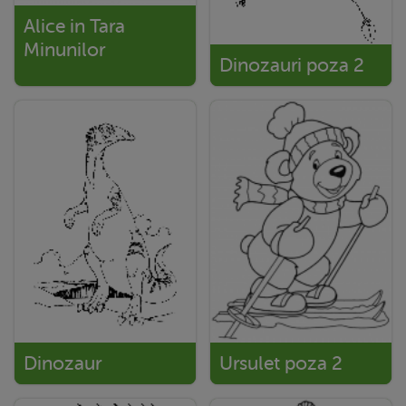
Alice in Tara
Minunilor
Dinozauri poza 2
Dinozaur
Ursulet poza 2