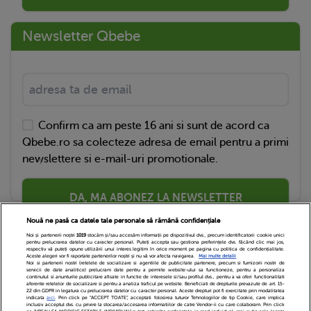
Newsletter Qbebe
Confirm ca am peste 16 ani si sunt de acord ca
Qbebe.ro sa colecteze adresa de email pentru a primi
newslettere si e-mail-uri promotionale.
DA, MA ABONEZ LA NEWSLETTER
Nouă ne pasă ca datele tale personale să rămână confidențiale
Noi și partenerii noștri
1019
stocăm și/sau accesăm informații pe dispozitivul dvs., precum identificatorii cookie unici
pentru prelucrarea datelor cu caracter personal. Puteți accepta sau gestiona preferințele dvs. făcând clic mai jos,
respectiv vă puteți opune utilizării unui interes legitim în orice moment pe pagina cu politica de confidențialitate.
Aceste alegeri vor fi raportate partenerilor noștri și nu vă vor afecta navigarea.
Mai multe detalii
Noi si partenerii nostri (retelele de socializare si agentiile de publicitate partenere, precum si furnizorii nostri de
servicii de date analitice) prelucram date pentru a permite website-ului sa functioneze, pentru a personaliza
continutul si anunturile publicitare afisate in functie de interesele si/sau profilul dvs., pentru a va oferi functionalitati
aferente retelelor de socializare si pentru a analiza traficul pe website. Beneficiati de drepturile prevazute de art. 15-
22 din GDPR in legatura cu prelucrarea datelor cu caracter personal. Aceste drepturi pot fi exercitate prin modalitatea
indicata
aici
. Prin click pe “ACCEPT TOATE”, acceptati folosirea tuturor Tehnologiilor de tip Cookie, care implica
inclusiv acceptul dvs. cu privire la stocarea/accesarea informatiilor de catre Vendor-ii cu care colaboram. Prin click
Echipa Editoriala
Newsletter
Contact