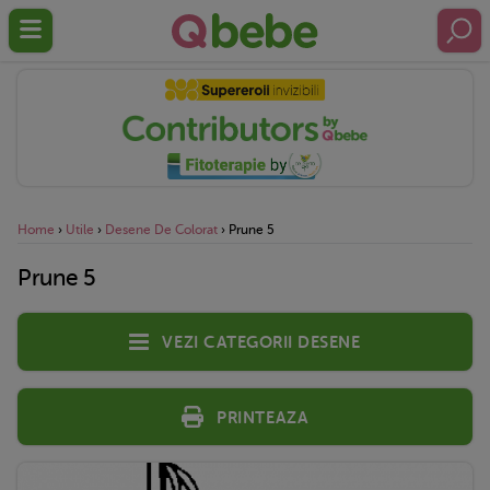
Home
›
Utile
›
Desene De Colorat
›
Prune 5
Prune 5
Vezi categorii desene
Printeaza