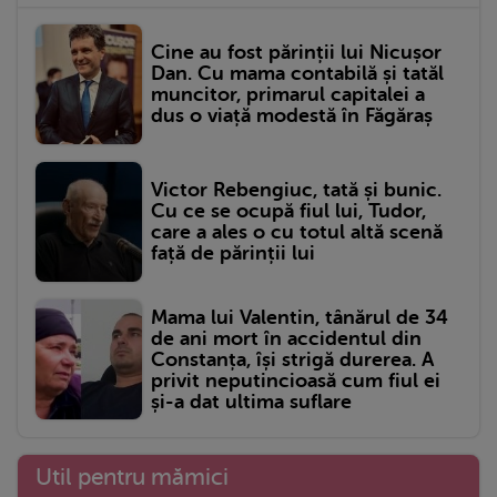
Cine au fost părinții lui Nicușor
Dan. Cu mama contabilă și tatăl
muncitor, primarul capitalei a
dus o viață modestă în Făgăraș
Victor Rebengiuc, tată și bunic.
Cu ce se ocupă fiul lui, Tudor,
care a ales o cu totul altă scenă
față de părinții lui
Mama lui Valentin, tânărul de 34
de ani mort în accidentul din
Constanța, își strigă durerea. A
privit neputincioasă cum fiul ei
și-a dat ultima suflare
Util pentru mămici