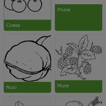
Prune
Cirese
Mure
Nuci