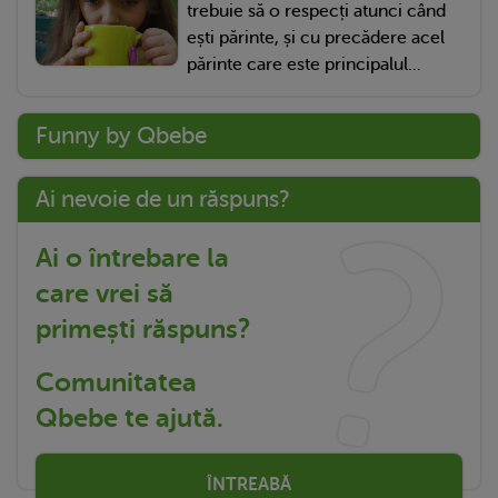
trebuie să o respecți atunci când
ești părinte, și cu precădere acel
părinte care este principalul...
Funny by Qbebe
Ai nevoie de un răspuns?
Ai o întrebare la
care vrei să
primești răspuns?
Comunitatea
Qbebe te ajută.
ÎNTREABĂ