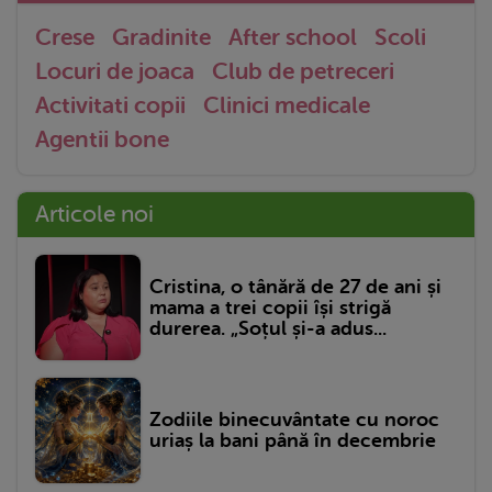
Crese
Gradinite
After school
Scoli
Locuri de joaca
Club de petreceri
Activitati copii
Clinici medicale
Agentii bone
Articole noi
Cristina, o tânără de 27 de ani și
mama a trei copii își strigă
durerea. „Soțul și-a adus...
Zodiile binecuvântate cu noroc
uriaș la bani până în decembrie