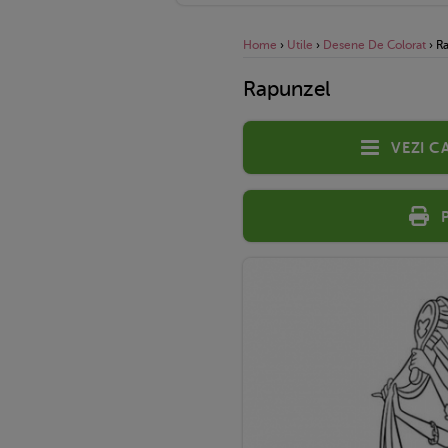
Home
›
Utile
›
Desene De Colorat
›
R
Rapunzel
Vezi c