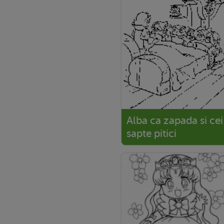
Alba ca zapada si cei
sapte pitici