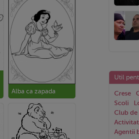
Util pen
Alba ca zapada
Crese
G
Scoli
L
Club de 
Activitat
Agentii