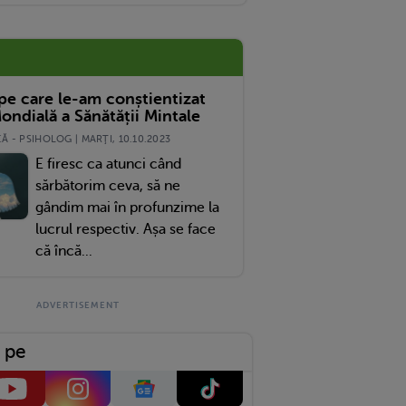
 pe care le-am conștientizat
ondială a Sănătății Mintale
 - PSIHOLOG | MARŢI, 10.10.2023
E firesc ca atunci când
sărbătorim ceva, să ne
gândim mai în profunzime la
lucrul respectiv. Așa se face
că încă...
 pe