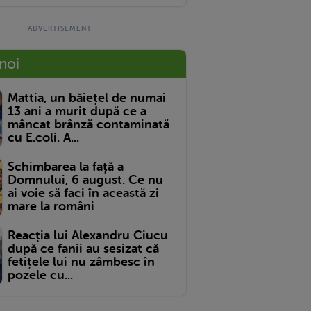
 noi
Mattia, un băiețel de numai
13 ani a murit după ce a
mâncat brânză contaminată
cu E.coli. A...
Schimbarea la față a
Domnului, 6 august. Ce nu
ai voie să faci în această zi
mare la români
Reacția lui Alexandru Ciucu
după ce fanii au sesizat că
fetițele lui nu zâmbesc în
pozele cu...