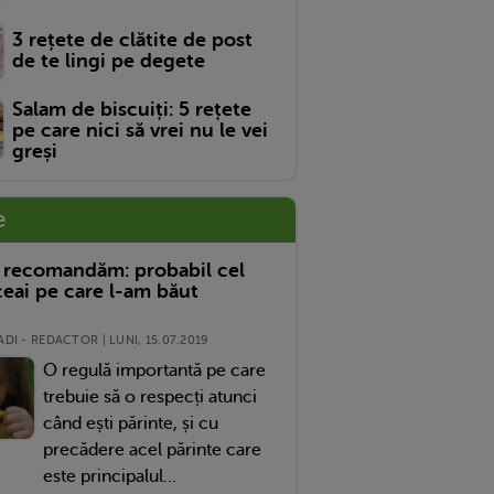
3 rețete de clătite de post
de te lingi pe degete
Salam de biscuiți: 5 rețete
pe care nici să vrei nu le vei
greși
e
 recomandăm: probabil cel
eai pe care l-am băut
DI - REDACTOR | LUNI, 15.07.2019
O regulă importantă pe care
trebuie să o respecți atunci
când ești părinte, și cu
precădere acel părinte care
este principalul...