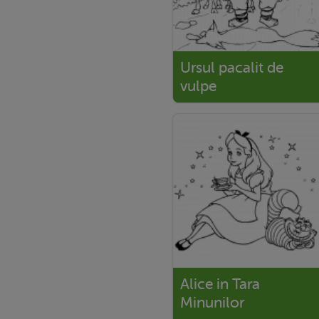
Ursul pacalit de
vulpe
Alice in Tara
Minunilor