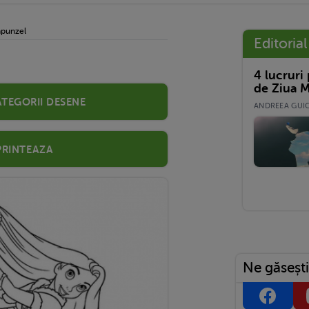
apunzel
Editorial
4 lucruri
de Ziua M
ategorii desene
ANDREEA GUICĂ
Printeaza
Ne găsești