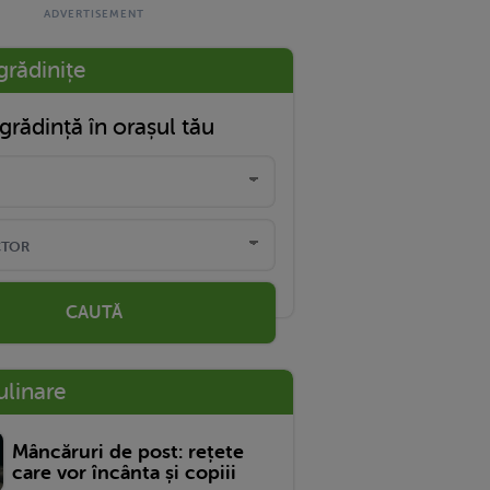
grădinițe
grădință în orașul tău
CAUTĂ
ulinare
Mâncăruri de post: rețete
care vor încânta și copiii