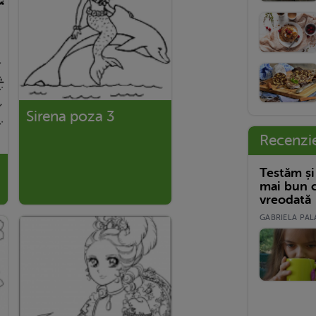
Sirena poza 3
Recenzi
Testăm și
mai bun c
vreodată
GABRIELA PALA