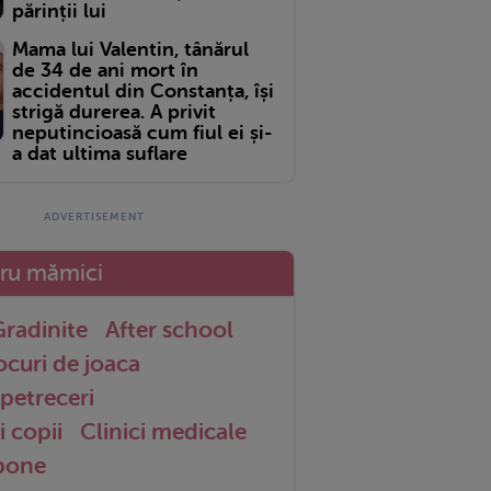
părinții lui
Mama lui Valentin, tânărul
de 34 de ani mort în
accidentul din Constanța, își
strigă durerea. A privit
neputincioasă cum fiul ei și-
a dat ultima suflare
tru mămici
radinite
After school
ocuri de joaca
petreceri
i copii
Clinici medicale
 bone