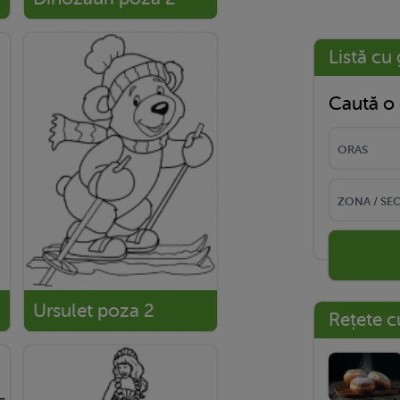
Listă cu 
Caută o 
Ursulet poza 2
Rețete c