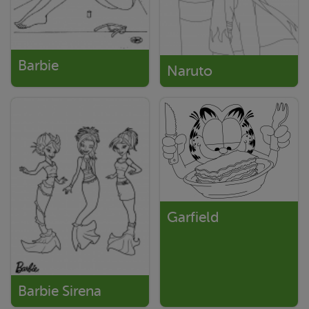
Barbie
Naruto
Garfield
Barbie Sirena