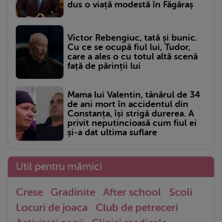
dus o viață modestă în Făgăraș
Victor Rebengiuc, tată și bunic.
Cu ce se ocupă fiul lui, Tudor,
care a ales o cu totul altă scenă
față de părinții lui
Mama lui Valentin, tânărul de 34
de ani mort în accidentul din
Constanța, își strigă durerea. A
privit neputincioasă cum fiul ei
și-a dat ultima suflare
Util pentru mămici
Crese
Gradinite
After school
Scoli
Locuri de joaca
Club de petreceri