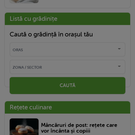
Listă cu grădinițe
Caută o grădință în orașul tău
CAUTĂ
Rețete culinare
Mâncăruri de post: rețete care
vor încânta și copiii