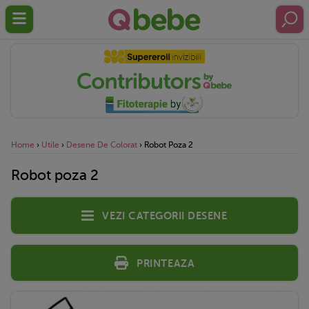
Home
›
Utile
›
Desene De Colorat
›
Robot Poza 2
Robot poza 2
Vezi categorii desene
Printeaza