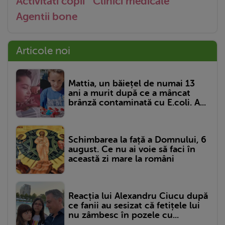
Activitati copii
Clinici medicale
Agentii bone
Articole noi
Mattia, un băiețel de numai 13
ani a murit după ce a mâncat
brânză contaminată cu E.coli. A...
Schimbarea la față a Domnului, 6
august. Ce nu ai voie să faci în
această zi mare la români
Reacția lui Alexandru Ciucu după
ce fanii au sesizat că fetițele lui
nu zâmbesc în pozele cu...