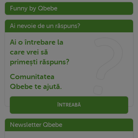
Funny by Qbebe
Ai nevoie de un răspuns?
Ai o întrebare la
care vrei să
primești răspuns?
Comunitatea
Qbebe te ajută.
ÎNTREABĂ
Newsletter Qbebe