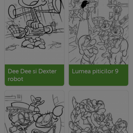
Dee Dee si Dexter
Lumea piticilor 9
robot