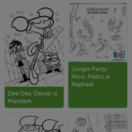
Jungle Party-
Nico, Pedro si
Raphael
Dee Dee, Dexter si
Mandark