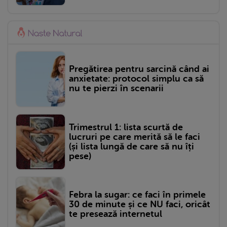
Pregătirea pentru sarcină când ai
anxietate: protocol simplu ca să
nu te pierzi în scenarii
Trimestrul 1: lista scurtă de
lucruri pe care merită să le faci
(și lista lungă de care să nu îți
pese)
Febra la sugar: ce faci în primele
30 de minute și ce NU faci, oricât
te presează internetul