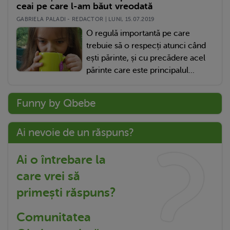
ceai pe care l-am băut vreodată
GABRIELA PALADI - REDACTOR | LUNI, 15.07.2019
O regulă importantă pe care
trebuie să o respecți atunci când
ești părinte, și cu precădere acel
părinte care este principalul...
Funny by Qbebe
Ai nevoie de un răspuns?
Ai o întrebare la
care vrei să
primești răspuns?
Comunitatea