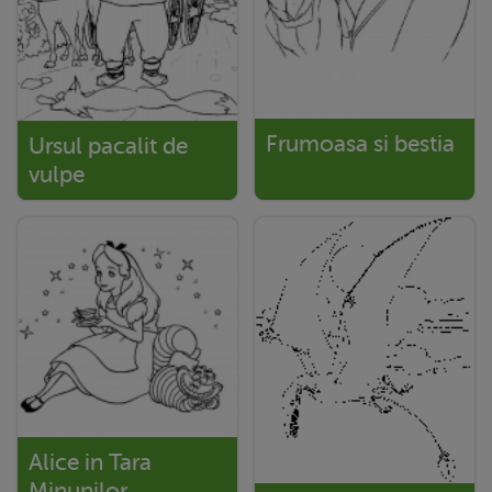
Frumoasa si bestia
Ursul pacalit de
vulpe
Alice in Tara
Minunilor