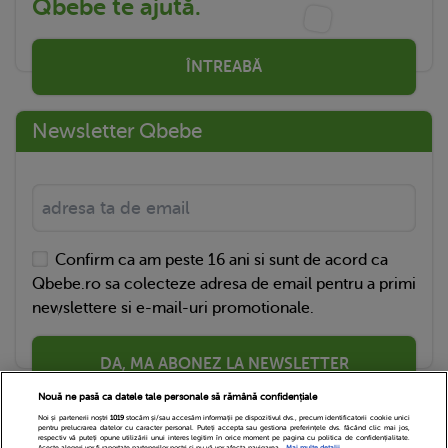
Qbebe te ajută.
ÎNTREABĂ
Newsletter Qbebe
Confirm ca am peste 16 ani si sunt de acord ca
Qbebe.ro sa colecteze adresa de email pentru a primi
newslettere si e-mail-uri promotionale.
DA, MA ABONEZ LA NEWSLETTER
Nouă ne pasă ca datele tale personale să rămână confidențiale
Noi și partenerii noștri
1019
stocăm și/sau accesăm informații pe dispozitivul dvs., precum identificatorii cookie unici
pentru prelucrarea datelor cu caracter personal. Puteți accepta sau gestiona preferințele dvs. făcând clic mai jos,
respectiv vă puteți opune utilizării unui interes legitim în orice moment pe pagina cu politica de confidențialitate.
Aceste alegeri vor fi raportate partenerilor noștri și nu vă vor afecta navigarea.
Mai multe detalii