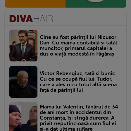
Cine au fost părinții lui Nicușor
Dan. Cu mama contabilă și tatăl
muncitor, primarul capitalei a
dus o viață modestă în Făgăraș
Victor Rebengiuc, tată și bunic.
Cu ce se ocupă fiul lui, Tudor,
care a ales o cu totul altă scenă
față de părinții lui
Mama lui Valentin, tânărul de 34
de ani mort în accidentul din
Constanța, își strigă durerea. A
privit neputincioasă cum fiul ei
și-a dat ultima suflare