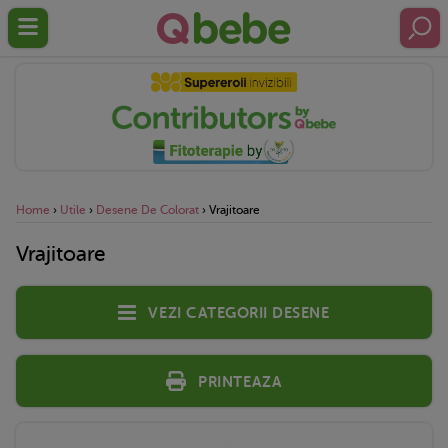
Home
›
Utile
›
Desene De Colorat
›
Vrajitoare
Vrajitoare
Vezi categorii desene
Printeaza