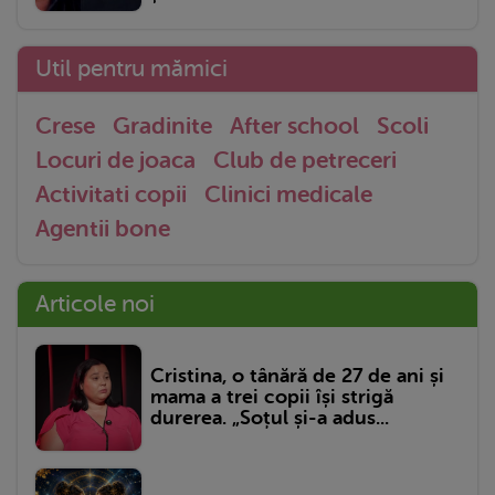
Util pentru mămici
Crese
Gradinite
After school
Scoli
Locuri de joaca
Club de petreceri
Activitati copii
Clinici medicale
Agentii bone
Articole noi
Cristina, o tânără de 27 de ani și
mama a trei copii își strigă
durerea. „Soțul și-a adus...