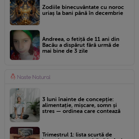
Zodiile binecuvântate cu noroc
uriaș la bani până în decembrie
Andreea, o fetiță de 11 ani din
Bacău a dispărut fără urmă de
mai bine de 3 zile
3 luni înainte de concepție:
alimentație, mișcare, somn și
stres — ordinea care contează
Trimestrul 1: lista scurtă de