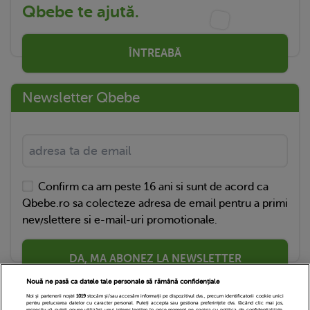
Qbebe te ajută.
ÎNTREABĂ
Newsletter Qbebe
Confirm ca am peste 16 ani si sunt de acord ca
Qbebe.ro sa colecteze adresa de email pentru a primi
newslettere si e-mail-uri promotionale.
DA, MA ABONEZ LA NEWSLETTER
Nouă ne pasă ca datele tale personale să rămână confidențiale
Noi și partenerii noștri
1019
stocăm și/sau accesăm informații pe dispozitivul dvs., precum identificatorii cookie unici
pentru prelucrarea datelor cu caracter personal. Puteți accepta sau gestiona preferințele dvs. făcând clic mai jos,
respectiv vă puteți opune utilizării unui interes legitim în orice moment pe pagina cu politica de confidențialitate.