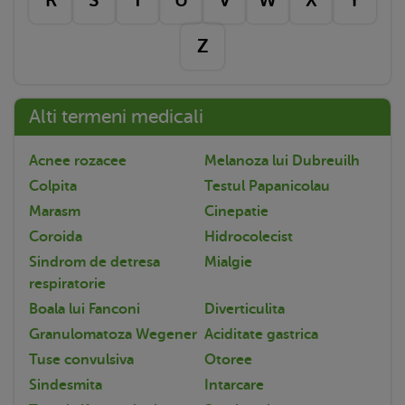
Z
Alti termeni medicali
Acnee rozacee
Melanoza lui Dubreuilh
Colpita
Testul Papanicolau
Marasm
Cinepatie
Coroida
Hidrocolecist
Sindrom de detresa
Mialgie
respiratorie
Boala lui Fanconi
Diverticulita
Granulomatoza Wegener
Aciditate gastrica
Tuse convulsiva
Otoree
Sindesmita
Intarcare