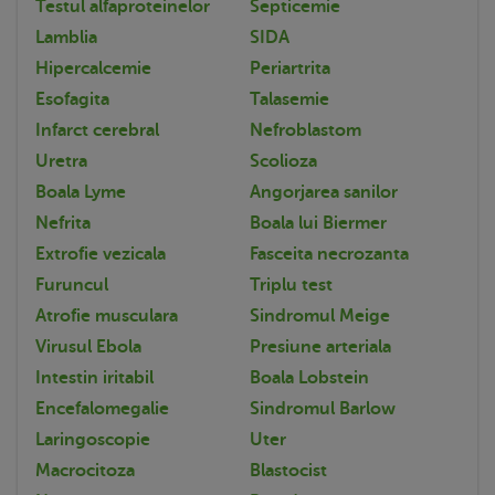
Testul alfaproteinelor
Septicemie
Lamblia
SIDA
Hipercalcemie
Periartrita
Esofagita
Talasemie
Infarct cerebral
Nefroblastom
Uretra
Scolioza
Boala Lyme
Angorjarea sanilor
Nefrita
Boala lui Biermer
Extrofie vezicala
Fasceita necrozanta
Furuncul
Triplu test
Atrofie musculara
Sindromul Meige
Virusul Ebola
Presiune arteriala
Intestin iritabil
Boala Lobstein
Encefalomegalie
Sindromul Barlow
Laringoscopie
Uter
Macrocitoza
Blastocist