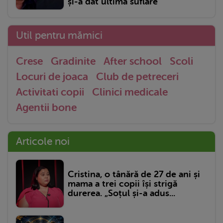
și-a dat ultima suflare
Util pentru mămici
Crese
Gradinite
After school
Scoli
Locuri de joaca
Club de petreceri
Activitati copii
Clinici medicale
Agentii bone
Articole noi
Cristina, o tânără de 27 de ani și
mama a trei copii își strigă
durerea. „Soțul și-a adus...