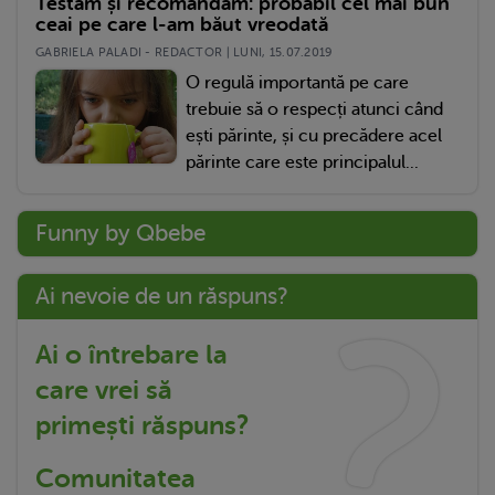
Testăm și recomandăm: probabil cel mai bun
ceai pe care l-am băut vreodată
GABRIELA PALADI - REDACTOR | LUNI, 15.07.2019
O regulă importantă pe care
trebuie să o respecți atunci când
ești părinte, și cu precădere acel
părinte care este principalul...
Funny by Qbebe
Ai nevoie de un răspuns?
Ai o întrebare la
care vrei să
primești răspuns?
Comunitatea