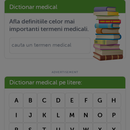
Dictionar medical
Afla definitiile celor mai
importanti termeni medicali.
Dictionar medical pe litere:
A
B
C
D
E
F
G
H
I
J
K
L
M
N
O
P
R
S
T
U
V
W
X
Y