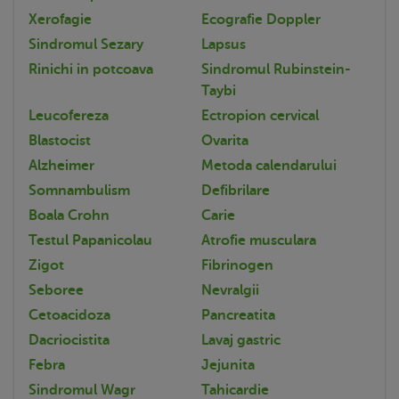
Xerofagie
Ecografie Doppler
Sindromul Sezary
Lapsus
Rinichi in potcoava
Sindromul Rubinstein-
Taybi
Leucofereza
Ectropion cervical
Blastocist
Ovarita
Alzheimer
Metoda calendarului
Somnambulism
Defibrilare
Boala Crohn
Carie
Testul Papanicolau
Atrofie musculara
Zigot
Fibrinogen
Seboree
Nevralgii
Cetoacidoza
Pancreatita
Dacriocistita
Lavaj gastric
Febra
Jejunita
Sindromul Wagr
Tahicardie