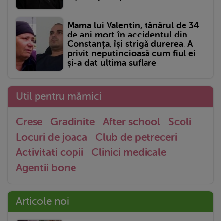
Mama lui Valentin, tânărul de 34
de ani mort în accidentul din
Constanța, își strigă durerea. A
privit neputincioasă cum fiul ei
și-a dat ultima suflare
Util pentru mămici
Crese
Gradinite
After school
Scoli
Locuri de joaca
Club de petreceri
Activitati copii
Clinici medicale
Agentii bone
Articole noi