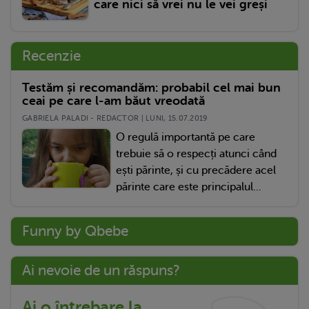
care nici să vrei nu le vei greși
Recenzie
Testăm și recomandăm: probabil cel mai bun
ceai pe care l-am băut vreodată
GABRIELA PALADI - REDACTOR | LUNI, 15.07.2019
O regulă importantă pe care
trebuie să o respecți atunci când
ești părinte, și cu precădere acel
părinte care este principalul...
Funny by Qbebe
Ai nevoie de un răspuns?
Ai o întrebare la