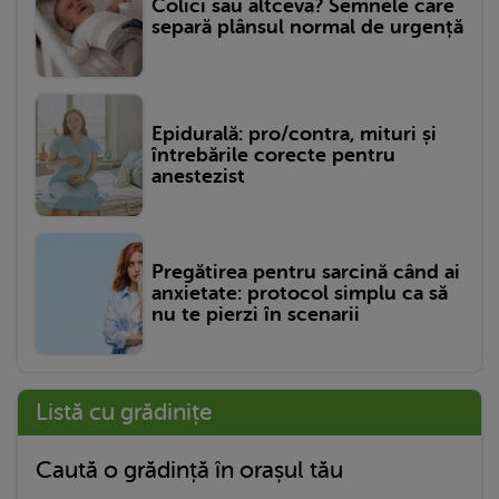
Colici sau altceva? Semnele care
separă plânsul normal de urgență
Epidurală: pro/contra, mituri și
întrebările corecte pentru
anestezist
Pregătirea pentru sarcină când ai
anxietate: protocol simplu ca să
nu te pierzi în scenarii
Listă cu grădinițe
Caută o grădință în orașul tău