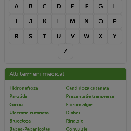
A
B
C
D
E
F
G
H
I
J
K
L
M
N
O
P
R
S
T
U
V
W
X
Y
Z
Alti termeni medicali
Hidronefroza
Candidoza cutanata
Parotida
Prezentatie transversa
Garou
Fibromialgie
Ulceratie cutanata
Diabet
Bruceloza
Rinalgie
Babes-Papanicolau
Convulsie