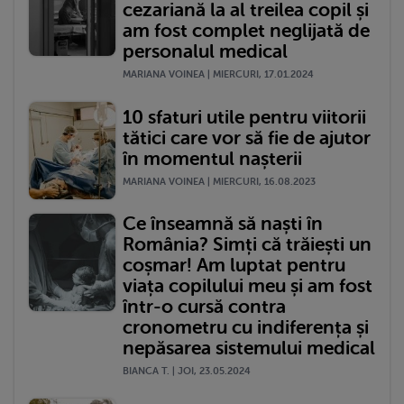
cezariană la al treilea copil și
am fost complet neglijată de
personalul medical
MARIANA VOINEA | MIERCURI, 17.01.2024
10 sfaturi utile pentru viitorii
tătici care vor să fie de ajutor
în momentul nașterii
MARIANA VOINEA | MIERCURI, 16.08.2023
Ce înseamnă să naști în
România? Simți că trăiești un
coșmar! Am luptat pentru
viața copilului meu și am fost
într-o cursă contra
cronometru cu indiferența și
nepăsarea sistemului medical
BIANCA T. | JOI, 23.05.2024