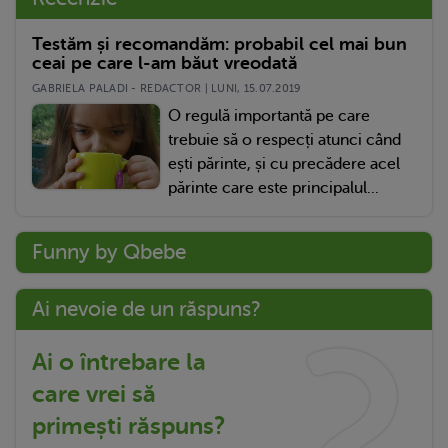
Testăm și recomandăm: probabil cel mai bun
ceai pe care l-am băut vreodată
GABRIELA PALADI - REDACTOR | LUNI, 15.07.2019
O regulă importantă pe care
trebuie să o respecți atunci când
ești părinte, și cu precădere acel
părinte care este principalul...
Funny by Qbebe
Ai nevoie de un răspuns?
Ai o întrebare la
care vrei să
primești răspuns?