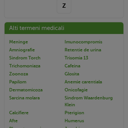
Z
Alti termeni medicali
Meninge
Imunocompromis
Amniografie
Retentie de urina
Sindrom Torch
Trisomia 13
Trichomoniaza
Cafeina
Zoonoza
Glosita
Papilom
Anemie carentiala
Dermatomicoza
Onicofagie
Sarcina molara
Sindrom Waardenburg
Klein
Calcifiere
Pterigion
Afte
Humerus