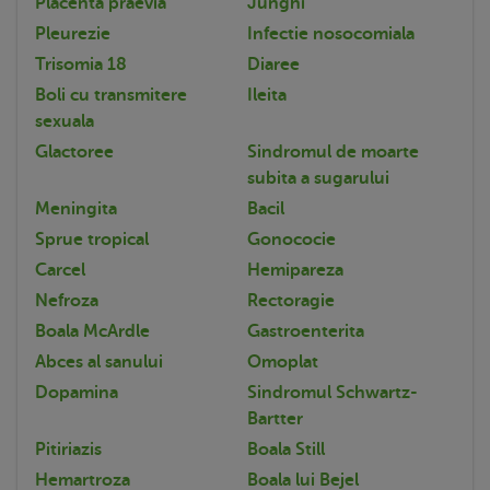
Placenta praevia
Junghi
Pleurezie
Infectie nosocomiala
Trisomia 18
Diaree
Boli cu transmitere
Ileita
sexuala
Glactoree
Sindromul de moarte
subita a sugarului
Meningita
Bacil
Sprue tropical
Gonococie
Carcel
Hemipareza
Nefroza
Rectoragie
Boala McArdle
Gastroenterita
Abces al sanului
Omoplat
Dopamina
Sindromul Schwartz-
Bartter
Pitiriazis
Boala Still
Hemartroza
Boala lui Bejel