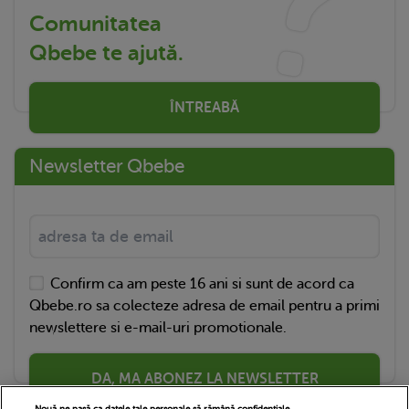
Comunitatea
Qbebe te ajută.
ÎNTREABĂ
Newsletter Qbebe
Confirm ca am peste 16 ani si sunt de acord ca
Qbebe.ro sa colecteze adresa de email pentru a primi
newslettere si e-mail-uri promotionale.
DA, MA ABONEZ LA NEWSLETTER
Nouă ne pasă ca datele tale personale să rămână confidențiale