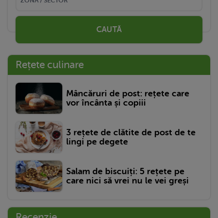
CAUTĂ
Rețete culinare
Mâncăruri de post: rețete care
vor încânta și copiii
3 rețete de clătite de post de te
lingi pe degete
Salam de biscuiți: 5 rețete pe
care nici să vrei nu le vei greși
Recenzie