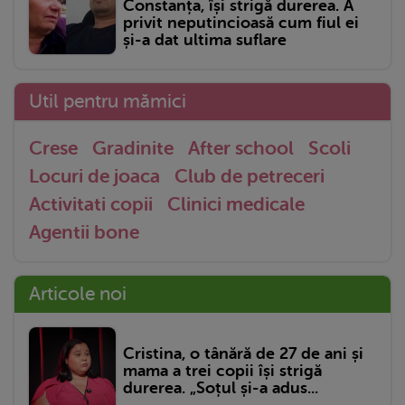
Constanța, își strigă durerea. A
privit neputincioasă cum fiul ei
și-a dat ultima suflare
Util pentru mămici
Crese
Gradinite
After school
Scoli
Locuri de joaca
Club de petreceri
Activitati copii
Clinici medicale
Agentii bone
Articole noi
Cristina, o tânără de 27 de ani și
mama a trei copii își strigă
durerea. „Soțul și-a adus...