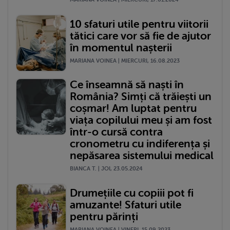
10 sfaturi utile pentru viitorii
tătici care vor să fie de ajutor
în momentul nașterii
MARIANA VOINEA | MIERCURI, 16.08.2023
Ce înseamnă să naști în
România? Simți că trăiești un
coșmar! Am luptat pentru
viața copilului meu și am fost
într-o cursă contra
cronometru cu indiferența și
nepăsarea sistemului medical
BIANCA T. | JOI, 23.05.2024
Drumețiile cu copiii pot fi
amuzante! Sfaturi utile
pentru părinți
MARIANA VOINEA | VINERI, 15.09.2023