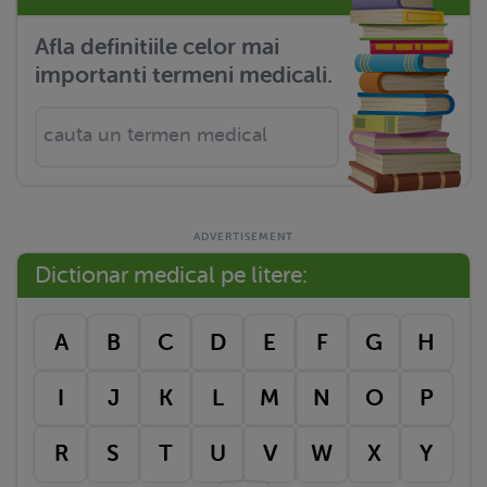
Afla definitiile celor mai
importanti termeni medicali.
Dictionar medical pe litere:
A
B
C
D
E
F
G
H
I
J
K
L
M
N
O
P
R
S
T
U
V
W
X
Y