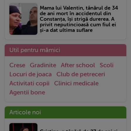
Mama lui Valentin, tânărul de 34
de ani mort în accidentul din
Constanța, își strigă durerea. A
privit neputincioasă cum fiul ei
și-a dat ultima suflare
Util pentru mămici
Crese
Gradinite
After school
Scoli
Locuri de joaca
Club de petreceri
Activitati copii
Clinici medicale
Agentii bone
Articole noi