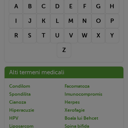
A
B
C
D
E
F
G
H
I
J
K
L
M
N
O
P
R
S
T
U
V
W
X
Y
Z
Alti termeni medicali
Condilom
Facomatoza
Spondilita
Imunocompromis
Cianoza
Herpes
Hiperacuzie
Xerofagie
HPV
Boala lui Behcet
Liposarcom
Spina bifida