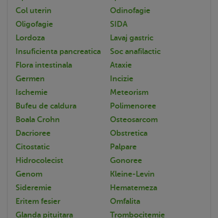
Col uterin
Odinofagie
Oligofagie
SIDA
Lordoza
Lavaj gastric
Insuficienta pancreatica
Soc anafilactic
Flora intestinala
Ataxie
Germen
Incizie
Ischemie
Meteorism
Bufeu de caldura
Polimenoree
Boala Crohn
Osteosarcom
Dacrioree
Obstretica
Citostatic
Palpare
Hidrocolecist
Gonoree
Genom
Kleine-Levin
Sideremie
Hematemeza
Eritem fesier
Omfalita
Glanda pituitara
Trombocitemie