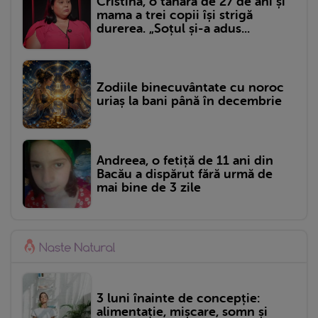
Cristina, o tânără de 27 de ani și
mama a trei copii își strigă
durerea. „Soțul și-a adus...
Zodiile binecuvântate cu noroc
uriaș la bani până în decembrie
Andreea, o fetiță de 11 ani din
Bacău a dispărut fără urmă de
mai bine de 3 zile
3 luni înainte de concepție:
alimentație, mișcare, somn și