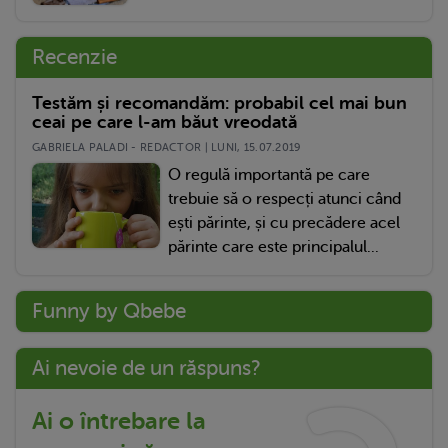
Recenzie
Testăm și recomandăm: probabil cel mai bun
ceai pe care l-am băut vreodată
GABRIELA PALADI - REDACTOR | LUNI, 15.07.2019
O regulă importantă pe care
trebuie să o respecți atunci când
ești părinte, și cu precădere acel
părinte care este principalul...
Funny by Qbebe
Ai nevoie de un răspuns?
Ai o întrebare la