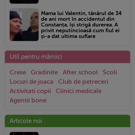
Mama lui Valentin, tânărul de 34
de ani mort în accidentul din
Constanța, își strigă durerea. A
privit neputincioasă cum fiul ei
și-a dat ultima suflare
Util pentru mămici
Crese
Gradinite
After school
Scoli
Locuri de joaca
Club de petreceri
Activitati copii
Clinici medicale
Agentii bone
Articole noi