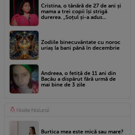
Cristina, o tânără de 27 de ani și
mama a trei copii își strigă
durerea. „Soțul și-a adus...
Zodiile binecuvântate cu noroc
uriaș la bani până în decembrie
Andreea, o fetiță de 11 ani din
Bacău a dispărut fără urmă de
mai bine de 3 zile
Burtica mea este mică sau mare?