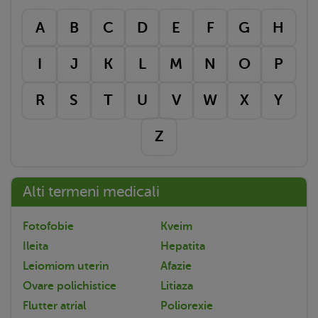
A
B
C
D
E
F
G
H
I
J
K
L
M
N
O
P
R
S
T
U
V
W
X
Y
Z
Alti termeni medicali
Fotofobie
Kveim
Ileita
Hepatita
Leiomiom uterin
Afazie
Ovare polichistice
Litiaza
Flutter atrial
Poliorexie