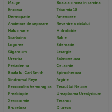
Malign
Boala a cincea in sarcina
Entorsa
Trisomia 18
Dermopatie
Amenoree
Anxietate de separare
Revenire a ciclului
Halucinatie
Hidrofobie
Scarlatina
Rabie
Logoree
Edentatie
Gigantism
Letargie
Uretrita
Salmoneloza
Periadenita
Celiachie
Boala lui Carl Smith
Spirochetoza
Sindromul Reye
Argirie
Rectocolita hemoragica
Testul lui Nelson
Prezbiopie
Ureaplasma Urealyticum
Xerostomie
Tetanos
Bruceloza
Diureza