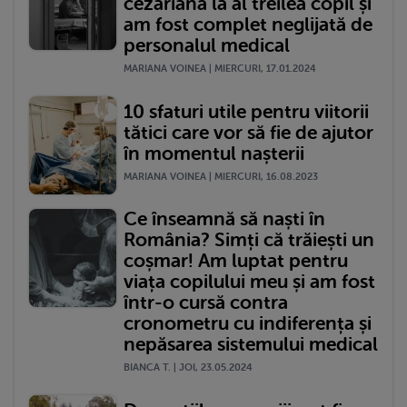
cezariană la al treilea copil și
am fost complet neglijată de
personalul medical
MARIANA VOINEA | MIERCURI, 17.01.2024
10 sfaturi utile pentru viitorii
tătici care vor să fie de ajutor
în momentul nașterii
MARIANA VOINEA | MIERCURI, 16.08.2023
Ce înseamnă să naști în
România? Simți că trăiești un
coșmar! Am luptat pentru
viața copilului meu și am fost
într-o cursă contra
cronometru cu indiferența și
nepăsarea sistemului medical
BIANCA T. | JOI, 23.05.2024