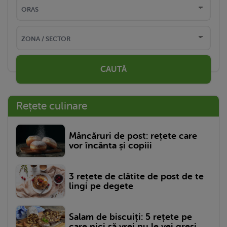
CAUTĂ
Rețete culinare
Mâncăruri de post: rețete care
vor încânta și copiii
3 rețete de clătite de post de te
lingi pe degete
Salam de biscuiți: 5 rețete pe
care nici să vrei nu le vei greși