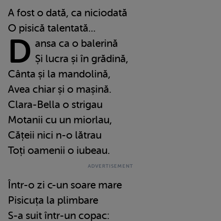
A fost o dată, ca niciodată
O pisică talentată...
D
ansa ca o balerină
Și lucra și în grădină,
Cânta și la mandolină,
Avea chiar și o mașină.
Clara-Bella o strigau
Motanii cu un miorlau,
Cățeii nici n-o lătrau
Toți oamenii o iubeau.
Într-o zi c-un soare mare
Pisicuța la plimbare
S-a suit într-un copac: