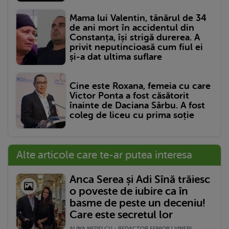
Mama lui Valentin, tânărul de 34
de ani mort în accidentul din
Constanța, își strigă durerea. A
privit neputincioasă cum fiul ei
și-a dat ultima suflare
Cine este Roxana, femeia cu care
Victor Ponta a fost căsătorit
înainte de Daciana Sârbu. A fost
coleg de liceu cu prima soție
Alte articole care te-ar putea interesa
Anca Serea și Adi Sînă trăiesc
o poveste de iubire ca în
basme de peste un deceniu!
Care este secretul lor
ALINA NEDELCU - REDACTOR SENIOR | VINERI,