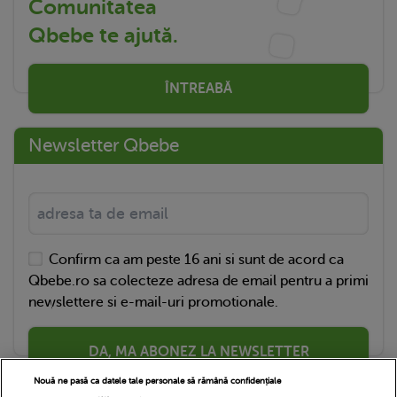
Comunitatea
Qbebe te ajută.
ÎNTREABĂ
Newsletter Qbebe
Confirm ca am peste 16 ani si sunt de acord ca
Qbebe.ro sa colecteze adresa de email pentru a primi
newslettere si e-mail-uri promotionale.
DA, MA ABONEZ LA NEWSLETTER
Nouă ne pasă ca datele tale personale să rămână confidențiale