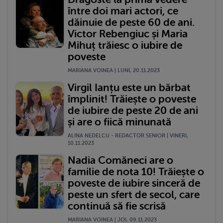
între doi mari actori, ce
dăinuie de peste 60 de ani.
Victor Rebengiuc și Maria
Mihuț trăiesc o iubire de
poveste
MARIANA VOINEA | LUNI, 20.11.2023
Virgil Ianțu este un bărbat
împlinit! Trăiește o poveste
de iubire de peste 20 de ani
și are o fiică minunată
ALINA NEDELCU - REDACTOR SENIOR | VINERI,
10.11.2023
Nadia Comăneci are o
familie de nota 10! Trăiește o
poveste de iubire sinceră de
peste un sfert de secol, care
continuă să fie scrisă
MARIANA VOINEA | JOI, 09.11.2023