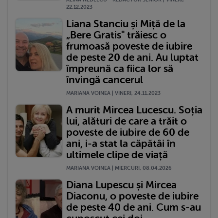
22.12.2023
Liana Stanciu și Miță de la
„Bere Gratis" trăiesc o
frumoasă poveste de iubire
de peste 20 de ani. Au luptat
împreună ca fiica lor să
învingă cancerul
MARIANA VOINEA | VINERI, 24.11.2023
A murit Mircea Lucescu. Soția
lui, alături de care a trăit o
poveste de iubire de 60 de
ani, i-a stat la căpătâi în
ultimele clipe de viață
MARIANA VOINEA | MIERCURI, 08.04.2026
Diana Lupescu și Mircea
Diaconu, o poveste de iubire
de peste 40 de ani. Cum s-au