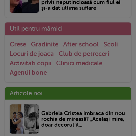
privit neputincioasă cum fiul ei
și-a dat ultima suflare
Util pentru mămici
Crese
Gradinite
After school
Scoli
Locuri de joaca
Club de petreceri
Activitati copii
Clinici medicale
Agentii bone
Articole noi
Gabriela Cristea imbracă din nou
rochia de mireasă? „Același mire,
doar decorul îl...