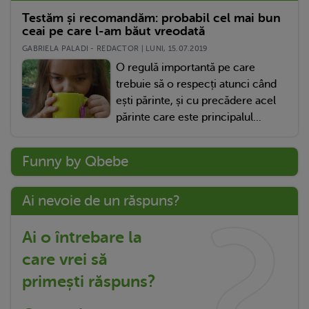
Testăm și recomandăm: probabil cel mai bun
ceai pe care l-am băut vreodată
GABRIELA PALADI - REDACTOR | LUNI, 15.07.2019
O regulă importantă pe care
trebuie să o respecți atunci când
ești părinte, și cu precădere acel
părinte care este principalul...
Funny by Qbebe
Ai nevoie de un răspuns?
Ai o întrebare la
care vrei să
primești răspuns?