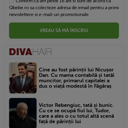
Confirm ca am peste 16 ani si sunt de acord ca
Qbebe.ro sa colecteze adresa de email pentru a primi
newslettere si e-mail-uri promotionale.
VREAU SĂ MĂ ÎNSCRIU
Cine au fost părinții lui Nicușor
Dan. Cu mama contabilă și tatăl
muncitor, primarul capitalei a
dus o viață modestă în Făgăraș
Victor Rebengiuc, tată și bunic.
Cu ce se ocupă fiul lui, Tudor,
care a ales o cu totul altă scenă
față de părinții lui