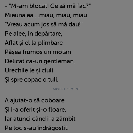
- "M-am blocat! Ce să mă fac?"
Mieuna ea ...miau, miau, miau
"Vreau acum jos să mă dau!"
Pe alee, în depărtare,
Aflat și el la plimbare
Pășea frumos un motan
Delicat ca-un gentleman.
Urechile le și ciuli
Și spre copac o tuli.
A ajutat-o să coboare
Și i-a oferit și-o floare.
Iar atunci când i-a zâmbit
Pe loc s-au îndrăgostit.