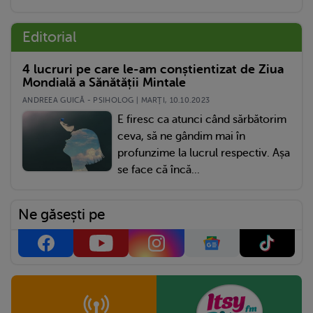
Editorial
4 lucruri pe care le-am conștientizat de Ziua
Mondială a Sănătății Mintale
ANDREEA GUICĂ - PSIHOLOG | MARŢI, 10.10.2023
E firesc ca atunci când sărbătorim
ceva, să ne gândim mai în
profunzime la lucrul respectiv. Așa
se face că încă...
Ne găsești pe