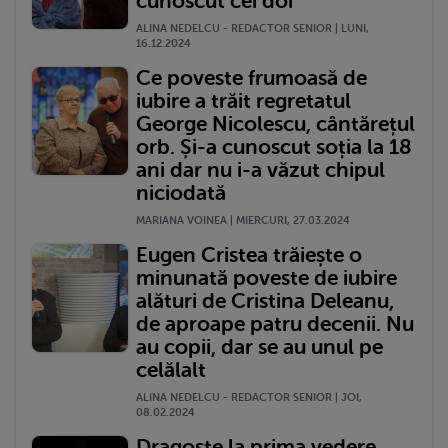
cunoscut cei doi
ALINA NEDELCU - REDACTOR SENIOR | LUNI,
16.12.2024
Ce poveste frumoasă de
iubire a trăit regretatul
George Nicolescu, cântărețul
orb. Și-a cunoscut soția la 18
ani dar nu i-a văzut chipul
niciodată
MARIANA VOINEA | MIERCURI, 27.03.2024
Eugen Cristea trăiește o
minunată poveste de iubire
alături de Cristina Deleanu,
de aproape patru decenii. Nu
au copii, dar se au unul pe
celălalt
ALINA NEDELCU - REDACTOR SENIOR | JOI,
08.02.2024
Dragoste la prima vedere